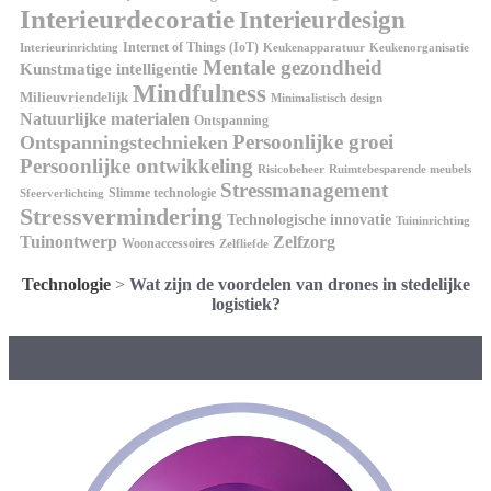
Interieurdecoratie
Interieurdesign
Internet of Things (IoT)
Interieurinrichting
Keukenorganisatie
Keukenapparatuur
Mentale gezondheid
Kunstmatige intelligentie
Mindfulness
Milieuvriendelijk
Minimalistisch design
Natuurlijke materialen
Ontspanning
Persoonlijke groei
Ontspanningstechnieken
Persoonlijke ontwikkeling
Risicobeheer
Ruimtebesparende meubels
Stressmanagement
Slimme technologie
Sfeerverlichting
Stressvermindering
Technologische innovatie
Tuininrichting
Tuinontwerp
Zelfzorg
Woonaccessoires
Zelfliefde
Technologie
>
Wat zijn de voordelen van drones in stedelijke
logistiek?