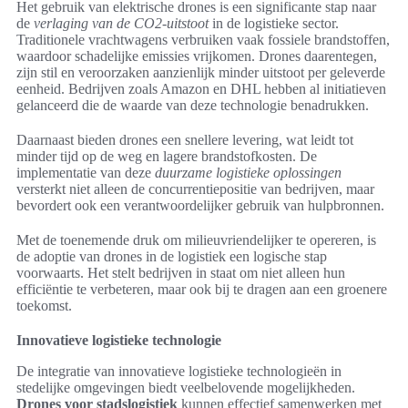
Het gebruik van elektrische drones is een significante stap naar
de
verlaging van de CO2-uitstoot
in de logistieke sector.
Traditionele vrachtwagens verbruiken vaak fossiele brandstoffen,
waardoor schadelijke emissies vrijkomen. Drones daarentegen,
zijn stil en veroorzaken aanzienlijk minder uitstoot per geleverde
eenheid. Bedrijven zoals Amazon en DHL hebben al initiatieven
gelanceerd die de waarde van deze technologie benadrukken.
Daarnaast bieden drones een snellere levering, wat leidt tot
minder tijd op de weg en lagere brandstofkosten. De
implementatie van deze
duurzame logistieke oplossingen
versterkt niet alleen de concurrentiepositie van bedrijven, maar
bevordert ook een verantwoordelijker gebruik van hulpbronnen.
Met de toenemende druk om milieuvriendelijker te opereren, is
de adoptie van drones in de logistiek een logische stap
voorwaarts. Het stelt bedrijven in staat om niet alleen hun
efficiëntie te verbeteren, maar ook bij te dragen aan een groenere
toekomst.
Innovatieve logistieke technologie
De integratie van innovatieve logistieke technologieën in
stedelijke omgevingen biedt veelbelovende mogelijkheden.
Drones voor stadslogistiek
kunnen effectief samenwerken met