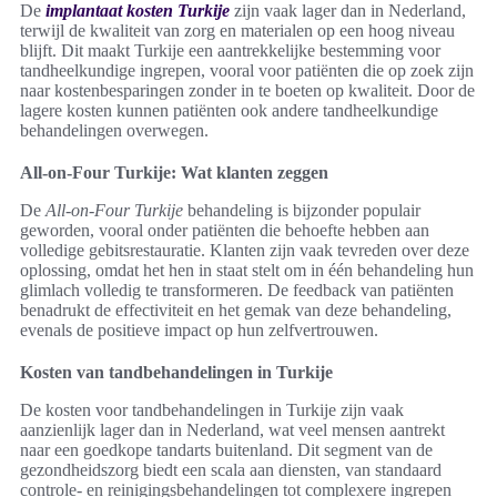
De
implantaat kosten Turkije
zijn vaak lager dan in Nederland,
terwijl de kwaliteit van zorg en materialen op een hoog niveau
blijft. Dit maakt Turkije een aantrekkelijke bestemming voor
tandheelkundige ingrepen, vooral voor patiënten die op zoek zijn
naar kostenbesparingen zonder in te boeten op kwaliteit. Door de
lagere kosten kunnen patiënten ook andere tandheelkundige
behandelingen overwegen.
All-on-Four Turkije: Wat klanten zeggen
De
All-on-Four Turkije
behandeling is bijzonder populair
geworden, vooral onder patiënten die behoefte hebben aan
volledige gebitsrestauratie. Klanten zijn vaak tevreden over deze
oplossing, omdat het hen in staat stelt om in één behandeling hun
glimlach volledig te transformeren. De feedback van patiënten
benadrukt de effectiviteit en het gemak van deze behandeling,
evenals de positieve impact op hun zelfvertrouwen.
Kosten van tandbehandelingen in Turkije
De kosten voor tandbehandelingen in Turkije zijn vaak
aanzienlijk lager dan in Nederland, wat veel mensen aantrekt
naar een goedkope tandarts buitenland. Dit segment van de
gezondheidszorg biedt een scala aan diensten, van standaard
controle- en reinigingsbehandelingen tot complexere ingrepen