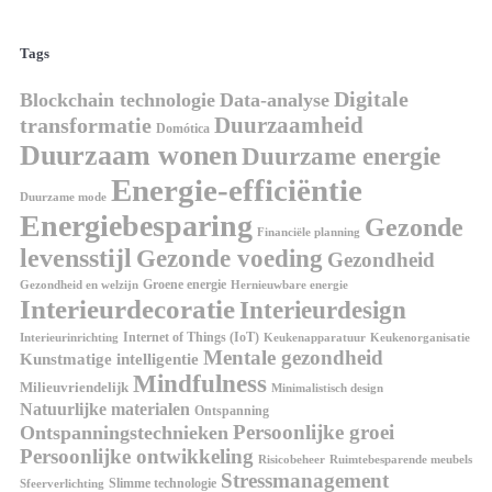
Tags
Digitale
Blockchain technologie
Data-analyse
Duurzaamheid
transformatie
Domótica
Duurzaam wonen
Duurzame energie
Energie-efficiëntie
Duurzame mode
Energiebesparing
Gezonde
Financiële planning
levensstijl
Gezonde voeding
Gezondheid
Groene energie
Gezondheid en welzijn
Hernieuwbare energie
Interieurdecoratie
Interieurdesign
Internet of Things (IoT)
Interieurinrichting
Keukenorganisatie
Keukenapparatuur
Mentale gezondheid
Kunstmatige intelligentie
Mindfulness
Milieuvriendelijk
Minimalistisch design
Natuurlijke materialen
Ontspanning
Persoonlijke groei
Ontspanningstechnieken
Persoonlijke ontwikkeling
Risicobeheer
Ruimtebesparende meubels
Stressmanagement
Slimme technologie
Sfeerverlichting