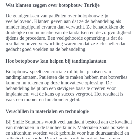
Wat klanten zeggen over botopbouw Turkije
De getuigenissen van patiënten over botopbouw zijn
veelbelovend. Klanten geven aan dat ze de behandeling als
minder ingrijpend ervaren dan verwacht. Ze benadrukken de
duidelijke communicatie van de tandartsen en de zorgvuldigheid
tijdens de procedure. Een veelgehoorde opmerking is dat de
resultaten boven verwachting waren en dat ze zich sneller dan
gedacht goed voelden na de behandeling.
Hoe botopbouw kan helpen bij tandimplantaten
Botopbouw speelt een cruciale rol bij het plaatsen van
tandimplantaten. Patiënten die te maken hebben met botverlies
kunnen nu rekenen op deze innovatieve oplossing. De
behandeling helpt om een stevigere basis te creëren voor
implantaten, wat de kans op succes vergroot. Het resultaat is
vaak een mooier en functioneler gebit.
Verschillen in materialen en technologie
Bij Smile Solutions wordt veel aandacht besteed aan de kwaliteit
van materialen in de tandheelkunde. Materialen zoals porselein
en zirkonium worden vaak gebruikt voor hun duurzaamheid en
esthetische waarde. Deze hoogwaardige materialen zorgen