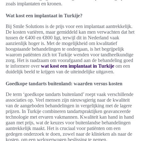
zoals implantaten en kronen.
Wat kost een implantaat in Turkije?
Bij Smile Solutions is de prijs voor een implantaat aantrekkelijk.
De kosten variëren, maar gemiddeld kan men verwachten dat het
tussen de €400 en €800 ligt, terwijl dit in Nederland vaak
aanzienlijk hoger is. Met de mogelijkheid om kwalitatief
hoogstaande behandelingen te ondergaan, is het begrijpelijk
waarom patiënten zich tot Turkije wenden voor tandheelkundige
zorg. Het is raadzaam om voorafgaand aan de behandeling goed
te informere over
wat kost een implantaat in Turkije
om een
duidelijk beeld te krijgen van de uiteindelijke uitgaven.
Goedkope tandarts buitenland: waarden versus kosten
De term ‘goedkope tandarts buitenland’ roept vaak verschillende
associaties op. Veel mensen zijn nieuwsgierig naar de kwaliteit
van de aangeboden behandelingen in vergelijking met de lagere
prijzen. In Turkije combineren tandartspraktijken geavanceerde
technologie met ervaren vakmannen. Kwaliteit kan hand in hand
gaan met prijs, wat de keuzes voor buitenlandse behandelingen
aantrekkelijk maakt. Het is cruciaal voor patiënten om een
gedegen onderzoek te doen, zowel naar de klinieken als naar de
kosten, om een weloverwogen beslissing te nemen.