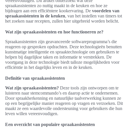
vereenvoudigen. Dit artikel onderzoekt wat deze
spraakassistenten zo nuttig maakt in de keuken en hoe ze
bijdragen aan een efficiëntere kookervaring. De
voordelen van
spraakassistenten in de keuken
, van het instellen van timers tot
het zoeken naar recepten, zullen hier uitgebreid worden belicht.
Wat zijn spraakassistenten en hoe functioneren ze?
Spraakassistenten zijn geavanceerde softwareprogramma’s die
reageren op gesproken opdrachten. Deze technologieën benutten
kunstmatige intelligentie en spraaktechnologie om gebruikers te
helpen bij dagelijkse taken en informatie te verstrekken. De
voortgang in deze technologie biedt talloze mogelijkheden voor
efficiëntie in het dagelijks leven en in de keuken.
Definitie van spraakassistenten
Wat zijn spraakassistenten?
Deze tools zijn ontworpen om te
luisteren naar stemcommando’s en daarop actie te ondernemen.
Door spraakherkenning en natuurlijke taalverwerking kunnen ze
op een begrijpelijke manier reageren op vragen en verzoeken. Dit
maakt ze een waardevolle ondersteuning voor gebruikers die hun
leven willen vereenvoudigen.
Een overzicht van populaire spraakassistenten