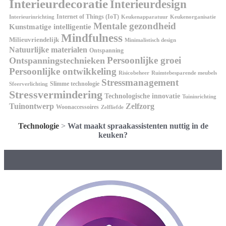
Interieurdecoratie
Interieurdesign
Internet of Things (IoT)
Interieurinrichting
Keukenorganisatie
Keukenapparatuur
Mentale gezondheid
Kunstmatige intelligentie
Mindfulness
Milieuvriendelijk
Minimalistisch design
Natuurlijke materialen
Ontspanning
Persoonlijke groei
Ontspanningstechnieken
Persoonlijke ontwikkeling
Risicobeheer
Ruimtebesparende meubels
Stressmanagement
Slimme technologie
Sfeerverlichting
Stressvermindering
Technologische innovatie
Tuininrichting
Tuinontwerp
Zelfzorg
Woonaccessoires
Zelfliefde
Technologie
>
Wat maakt spraakassistenten nuttig in de
keuken?