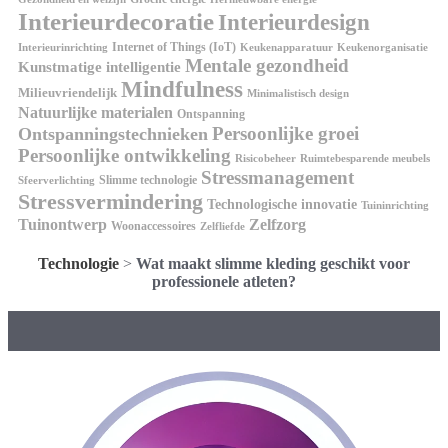
Interieurdecoratie
Interieurdesign
Internet of Things (IoT)
Interieurinrichting
Keukenorganisatie
Keukenapparatuur
Mentale gezondheid
Kunstmatige intelligentie
Mindfulness
Milieuvriendelijk
Minimalistisch design
Natuurlijke materialen
Ontspanning
Persoonlijke groei
Ontspanningstechnieken
Persoonlijke ontwikkeling
Risicobeheer
Ruimtebesparende meubels
Stressmanagement
Slimme technologie
Sfeerverlichting
Stressvermindering
Technologische innovatie
Tuininrichting
Tuinontwerp
Zelfzorg
Woonaccessoires
Zelfliefde
Technologie
>
Wat maakt slimme kleding geschikt voor
professionele atleten?