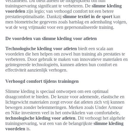
verzamelen. Dit biedt atleten de mogelijkheid om hun
trainingservaring significant te verbeteren. De
slimme kleding
voordelen
zijn legio; van verhoogd comfort tot een betere
prestatieoptimalisatie. Dankzij
slimme textiel in de sport
kan
men biometrische gegevens zoals hartslag en ademhaling volgen,
wat de weg vrijmaakt voor een gepersonaliseerde training.
De voordelen van slimme kleding voor atleten
Technologische kleding voor atleten
biedt een scala aan
voordelen die hen helpen om zowel hun training als prestaties te
verbeteren. Door gebruik te maken van innovatieve materialen en
geïntegreerde technologieën, kunnen atleten hun comfort en
effectiviteit aanzienlijk verhogen.
Verhoogd comfort tijdens trainingen
Slimme kleding is speciaal ontworpen om een optimaal
draagcomfort te bieden. De keuze voor ademende, elastische en
lichtgewicht materialen zorgt ervoor dat atleten zich vrij kunnen
bewegen zonder belemmeringen. Merken zoals Under Armour
en Nike investeren veel in het ontwikkelen van comfortabele,
technologische kleding voor atleten
. Dit verhoogt het algehele
trainingservaring, wat een van de belangrijkste
slimme kleding
voordelen
is.