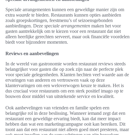
Speciale arrangementen kunnen een geweldige manier zijn om
extra
waarde
te bieden. Restaurants kunnen opties aanbieden
zoals groepskortingen, feestmenu’s of seizoensgebonden
aanbiedingen. Deze
speciale arrangementen
maken het voor
gasten aantrekkelijk om te kiezen voor een restaurant dat niet
alleen heerlijke gerechten serveert, maar ook financiële voordelen
biedt voor bijzondere momenten.
Reviews en aanbevelingen
In de wereld van gastronomie worden restaurant reviews steeds
belangrijker voor gasten die op zoek zijn naar de perfecte plek
voor speciale gelegenheden. Klanten hechten veel waarde aan de
ervaringen van anderen en vertrouwen vaak op deze
klantervaringen om een weloverwogen keuze te maken. Het is
dus cruciaal voor restaurants om een sterk positief imago op te
bouwen door middel van uitstekende service en kwaliteit.
Ook aanbevelingen van vrienden en familie spelen een
belangrijke rol in deze beslissing. Wanneer iemand zegt dat een
restaurant een geweldige ervaring biedt, kan dat meer impact
hebben dan wat een marketingcampagne ooit kan bereiken. Dit
toont aan dat een restaurant niet alleen goed moet presteren, maar
ook moet invullen aan de verwachtingen van zijn bezoekers.