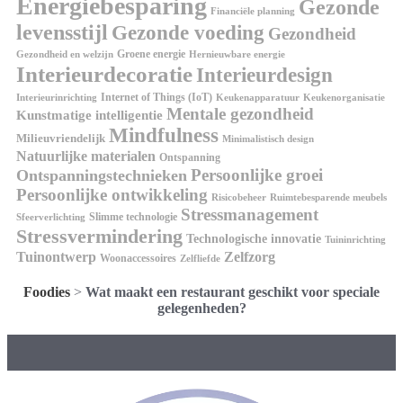
Energiebesparing
Gezonde
Financiële planning
levensstijl
Gezonde voeding
Gezondheid
Groene energie
Gezondheid en welzijn
Hernieuwbare energie
Interieurdecoratie
Interieurdesign
Internet of Things (IoT)
Interieurinrichting
Keukenorganisatie
Keukenapparatuur
Mentale gezondheid
Kunstmatige intelligentie
Mindfulness
Milieuvriendelijk
Minimalistisch design
Natuurlijke materialen
Ontspanning
Persoonlijke groei
Ontspanningstechnieken
Persoonlijke ontwikkeling
Risicobeheer
Ruimtebesparende meubels
Stressmanagement
Slimme technologie
Sfeerverlichting
Stressvermindering
Technologische innovatie
Tuininrichting
Tuinontwerp
Zelfzorg
Woonaccessoires
Zelfliefde
Foodies
>
Wat maakt een restaurant geschikt voor speciale
gelegenheden?