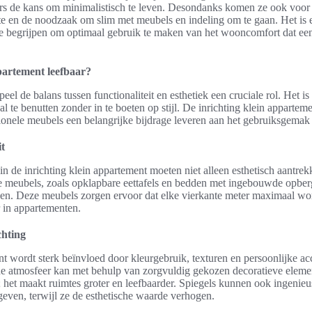
ers de kans om minimalistisch te leven. Desondanks komen ze ook voor 
mte en de noodzaak om slim met meubels en indeling om te gaan. Het is 
te begrijpen om optimaal gebruik te maken van het wooncomfort dat ee
partement leefbaar?
eel de balans tussen functionaliteit en esthetiek een cruciale rol. Het is
l te benutten zonder in te boeten op stijl. De inrichting klein appartem
tionele meubels een belangrijke bijdrage leveren aan het gebruiksgemak 
it
 de inrichting klein appartement moeten niet alleen esthetisch aantrekk
le meubels, zoals opklapbare eettafels en bedden met ingebouwde opbe
aken. Deze meubels zorgen ervoor dat elke vierkante meter maximaal wor
r in appartementen.
chting
nt wordt sterk beïnvloed door kleurgebruik, texturen en persoonlijke ac
 atmosfeer kan met behulp van zorgvuldig gekozen decoratieve element
ol; het maakt ruimtes groter en leefbaarder. Spiegels kunnen ook ingeni
 geven, terwijl ze de esthetische waarde verhogen.