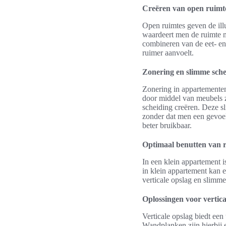
Creëren van open ruimt
Open ruimtes geven de ill
waardeert men de ruimte me
combineren van de eet- e
ruimer aanvoelt.
Zonering en slimme sch
Zonering in appartementen 
door middel van meubels zo
scheiding creëren. Deze s
zonder dat men een gevoel 
beter bruikbaar.
Optimaal benutten van r
In een klein appartement i
in klein appartement kan 
verticale opslag en slimme
Oplossingen voor vertica
Verticale opslag biedt ee
Wandplanken zijn hierbij 