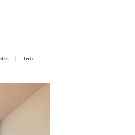
dies
Tech