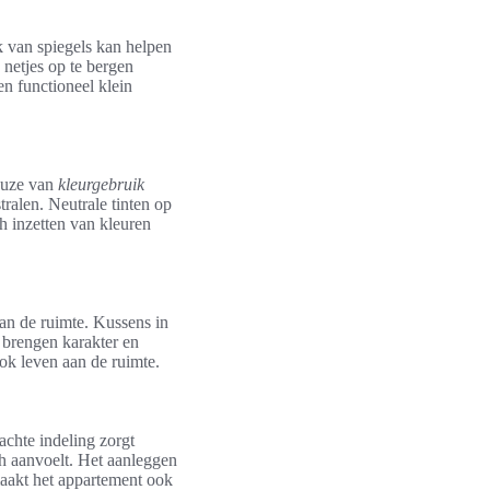
k van spiegels kan helpen
 netjes op te bergen
en functioneel klein
keuze van
kleurgebruik
stralen. Neutrale tinten op
ch inzetten van kleuren
an de ruimte. Kussens in
 brengen karakter en
ook leven aan de ruimte.
achte indeling zorgt
sch aanvoelt. Het aanleggen
 maakt het appartement ook