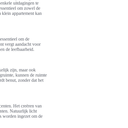
enkele uitdagingen te
essentieel om zowel de
n klein appartement kan
 essentieel om de
ent vergt aandacht voor
en de leefbaarheid.
elijk zijn, maar ook
rgruimte, kunnen de ruimte
dt benut, zonder dat het
centen. Het creëren van
en. Natuurlijk licht
eus worden ingezet om de