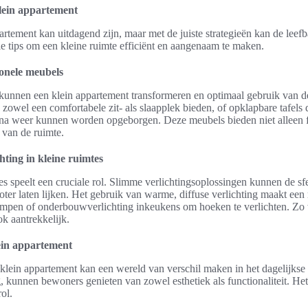
klein appartement
artement kan uitdagend zijn, maar met de juiste strategieën kan de leefb
le tips om een kleine ruimte efficiënt en aangenaam te maken.
onele meubels
kunnen een klein appartement transformeren en optimaal gebruik van d
owel een comfortabele zit- als slaapplek bieden, of opklapbare tafels d
na weer kunnen worden opgeborgen. Deze meubels bieden niet alleen fu
 van de ruimte.
hting in kleine ruimtes
tes speelt een cruciale rol. Slimme verlichtingsoplossingen kunnen de s
oter laten lijken. Het gebruik van warme, diffuse verlichting maakt een
mpen of onderbouwverlichting inkeukens om hoeken te verlichten. Zo w
ok aantrekkelijk.
ein appartement
klein appartement kan een wereld van verschil maken in het dagelijkse
, kunnen bewoners genieten van zowel esthetiek als functionaliteit. He
rol.