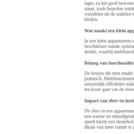
lager, en het geeft bewon
staan, zoals beperkte rui
voordelen als de nadelen 
bieden.
Wat maakt een klein ap
In een klein appartement sp
beschikbare ruimte optimaa
details, waarbij multifunc
Belang van functionalite
De keuzes die men maakt in
praktisch. Multifunctione
aanzienlijk efficiënter m
ten koste gaat van de sfee
Impact van sfeer en inri
De sfeer in een apparteme
een warme en uitnodigende
speelt hierin een sleutelr
illusie van meer ruimte te