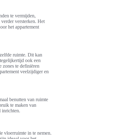
nden te vermijden,
 verder versterken. Het
oor het appartement
zelfde ruimte. Dit kan
egelijkertijd ook een
 zones te definiëren
ppartement veelzijdiger en
imaal benutten van ruimte
ebruik te maken van
 inrichten.
e vloerruimte in te nemen.
ijn ideaal voor het