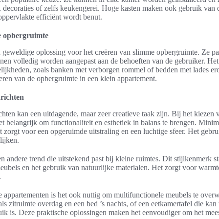
, decoraties of zelfs keukengerei. Hoge kasten maken ook gebruik van 
ppervlakte efficiënt wordt benut.
e opbergruimte
geweldige oplossing voor het creëren van slimme opbergruimte. Ze pas
nen volledig worden aangepast aan de behoeften van de gebruiker. He
ijkheden, zoals banken met verborgen rommel of bedden met lades ero
seren van de opbergruimte in een klein appartement.
richten
hten kan een uitdagende, maar zeer creatieve taak zijn. Bij het kiezen 
t belangrijk om functionaliteit en esthetiek in balans te brengen. Minima
 zorgt voor een opgeruimde uitstraling en een luchtige sfeer. Het gebru
lijken.
n andere trend die uitstekend past bij kleine ruimtes. Dit stijlkenmerk 
eubels en het gebruik van natuurlijke materialen. Het zorgt voor warmt
.
ine appartementen is het ook nuttig om multifunctionele meubels te ove
ls zitruimte overdag en een bed ’s nachts, of een eetkamertafel die ka
uik is. Deze praktische oplossingen maken het eenvoudiger om het meest