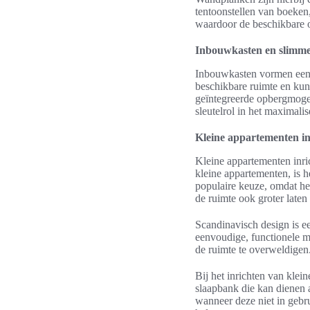
tentoonstellen van boeken
waardoor de beschikbare o
Inbouwkasten en slimm
Inbouwkasten vormen een 
beschikbare ruimte en kun
geïntegreerde opbergmogel
sleutelrol in het maximali
Kleine appartementen in
Kleine appartementen inric
kleine appartementen, is he
populaire keuze, omdat het
de ruimte ook groter laten 
Scandinavisch design is ee
eenvoudige, functionele m
de ruimte te overweldigen
Bij het inrichten van kle
slaapbank die kan dienen a
wanneer deze niet in gebr