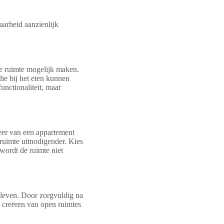
aarheid aanzienlijk
e ruimte mogelijk maken.
ie bij het eten kunnen
nctionaliteit, maar
feer van een appartement
 ruimte uitnodigender. Kies
ordt de ruimte niet
 leven. Door zorgvuldig na
t creëren van open ruimtes