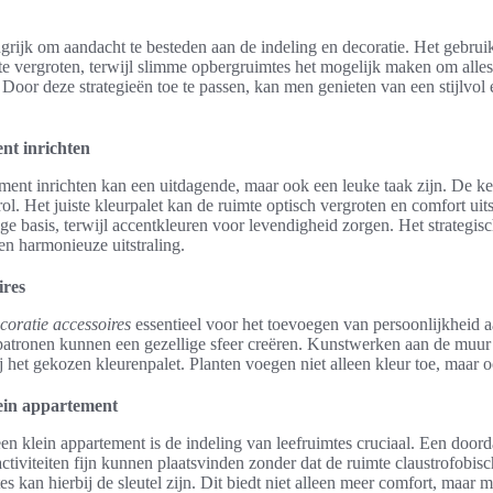
grijk om aandacht te besteden aan de indeling en decoratie. Het gebrui
te vergroten, terwijl slimme opbergruimtes het mogelijk maken om alles
Door deze strategieën toe te passen, kan men genieten van een stijlvol 
nt inrichten
ement inrichten kan een uitdagende, maar ook een leuke taak zijn. De 
 rol. Het juiste kleurpalet kan de ruimte optisch vergroten en comfort uit
ge basis, terwijl accentkleuren voor levendigheid zorgen. Het strategis
en harmonieuze uitstraling.
ires
coratie accessoires
essentieel voor het toevoegen van persoonlijkheid a
 patronen kunnen een gezellige sfeer creëren. Kunstwerken aan de muur
 het gekozen kleurenpalet. Planten voegen niet alleen kleur toe, maar 
ein appartement
en klein appartement is de indeling van leefruimtes cruciaal. Een doord
 activiteiten fijn kunnen plaatsvinden zonder dat de ruimte claustrofobi
es kan hierbij de sleutel zijn. Dit biedt niet alleen meer comfort, maar