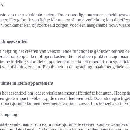
es
usie van meer vierkante meters. Door onnodige muren en scheidingswa
er. Het gebruik van lichte kleuren en slimme verlichting kan dit effect
n woonkamer kan bijvoorbeeld zorgen voor een aangename flow, waard
eidingswanden
helpt bij het creëren van verschillende functionele gebieden binnen de
als boekenplanken of open kasten, die niet alleen praktisch zijn maar t
limme indeling voor klein appartement maakt het mogelijk om specifieke
van afsluiting ervaart. Flexibiliteit in de opstelling maakt het gehele a
uimte in klein appartement
s het essentieel om iedere vierkante meter effectief te benutten. Het opt
een grote impact hebben op de overall leefbaarheid. Door strategisch g
 opbergruimte kunnen bewoners de ruimte zowel functioneel als stijlvol
le opslag
n uitstekende manier om extra opbergruimte te creëren zonder waardevoll
een populaire keuze. Ze kunnen in elke kamer worden geïnstalleerd en z