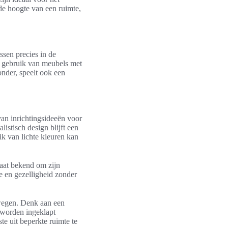
de hoogte van een ruimte,
sen precies in de
t gebruik van meubels met
nder, speelt ook een
van inrichtingsideeën voor
listisch design blijft een
ik van lichte kleuren kan
staat bekend om zijn
e en gezelligheid zonder
rwegen. Denk aan een
n worden ingeklapt
e uit beperkte ruimte te