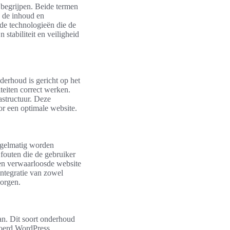
e begrijpen. Beide termen
p de inhoud en
de technologieën die de
 stabiliteit en veiligheid
derhoud is gericht op het
teiten correct werken.
astructuur. Deze
r een optimale website.
regelmatig worden
 fouten die de gebruiker
Een verwaarloosde website
integratie van zowel
borgen.
an. Dit soort onderhoud
voerd WordPress