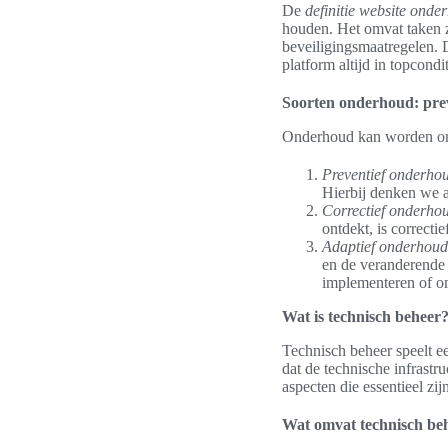
De
definitie website onde
houden. Het omvat taken z
beveiligingsmaatregelen.
platform altijd in topcondit
Soorten onderhoud: preve
Onderhoud kan worden ond
Preventief onderho
Hierbij denken we a
Correctief onderho
ontdekt, is correcti
Adaptief onderhoud
en de veranderende 
implementeren of om
Wat is technisch beheer
Technisch beheer speelt ee
dat de technische infrastr
aspecten die essentieel zi
Wat omvat technisch be