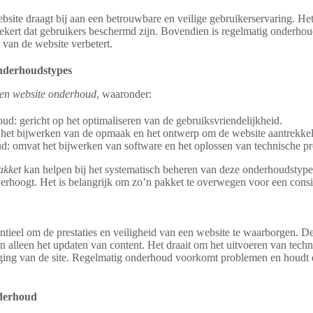
ite draagt bij aan een betrouwbare en veilige gebruikerservaring. Het 
ekert dat gebruikers beschermd zijn. Bovendien is regelmatig onderho
 van de website verbetert.
onderhoudstypes
ten website onderhoud
, waaronder:
ud: gericht op het optimaliseren van de gebruiksvriendelijkheid.
het bijwerken van de opmaak en het ontwerp om de website aantrekkel
d: omvat het bijwerken van software en het oplossen van technische p
akket
kan helpen bij het systematisch beheren van deze onderhoudstype
it verhoogt. Het is belangrijk om zo’n pakket te overwegen voor een con
ntieel om de prestaties en veiligheid van een website te waarborgen. D
alleen het updaten van content. Het draait om het uitvoeren van techn
ging van de site. Regelmatig onderhoud voorkomt problemen en houdt 
nderhoud