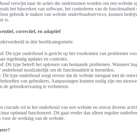
rhoud
verwijst naar de acties die ondernomen worden om een website up-
oals het bijwerken van software, het controleren van de functionalitei
 Door gebruik te maken van
website onderhoudsservices
, kunnen bedrij
ie is.
ntief, correctief, en adaptief
erverdeeld in drie hoofdcategorieën:
ud
: Dit type onderhoud is gericht op het voorkomen van problemen voo
an regelmatig updates en controles.
ud
: Dit type betreft het oplossen van bestaande problemen. Wanneer bu
ef onderhoud noodzakelijk om de functionaliteit te herstellen.
: Dit type onderhoud zorgt ervoor dat de website meegaat met de ontwi
behoeften van gebruikers. Aanpassingen kunnen nodig zijn om nieuwe f
 de gebruikservaring te verbeteren.
?
n cruciale rol in het onderhoud van een website en omvat diverse activi
uctuur optimaal functioneert. Dit gaat verder dan alleen regulier onderho
jn voor de werking van de website.
heer?