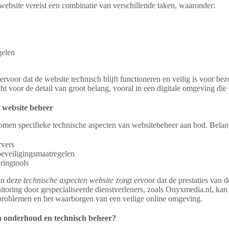
bsite vereist een combinatie van verschillende taken, waaronder:
gelen
voor dat de website technisch blijft functioneren en veilig is voor bez
ht voor de detail van groot belang, vooral in een digitale omgeving die
 website beheer
komen specifieke technische aspecten van websitebeheer aan bod. Belang
rvers
beveiligingsmaatregelen
ringtools
an deze
technische aspecten website
zorgt ervoor dat de prestaties van d
itoring door gespecialiseerde dienstverleners, zoals Onyxmedia.nl, kan
problemen en het waarborgen van een veilige online omgeving.
en onderhoud en technisch beheer?