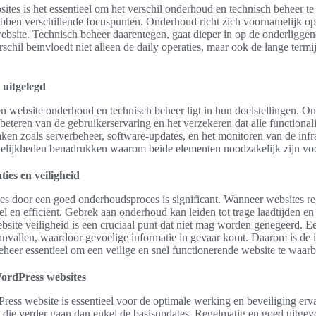
ites is het essentieel om het verschil onderhoud en technisch beheer t
hebben verschillende focuspunten. Onderhoud richt zich voornamelijk o
ebsite. Technisch beheer daarentegen, gaat dieper in op de onderliggen
schil beïnvloedt niet alleen de daily operaties, maar ook de lange termijn
 uitgelegd
en website onderhoud en technisch beheer ligt in hun doelstellingen. On
eteren van de gebruikerservaring en het verzekeren dat alle functionali
ken zoals serverbeheer, software-updates, en het monitoren van de infr
delijkheden benadrukken waarom beide elementen noodzakelijk zijn voo
ties en veiligheid
ies door een goed onderhoudsproces is significant. Wanneer websites 
el en efficiënt. Gebrek aan onderhoud kan leiden tot trage laadtijden en
bsite veiligheid is een cruciaal punt dat niet mag worden genegeerd. 
anvallen, waardoor gevoelige informatie in gevaar komt. Daarom is de 
eheer essentieel om een veilige en snel functionerende website te waar
ordPress websites
ss website is essentieel voor de optimale werking en beveiliging erv
n die verder gaan dan enkel de basisupdates. Regelmatig en goed uitge