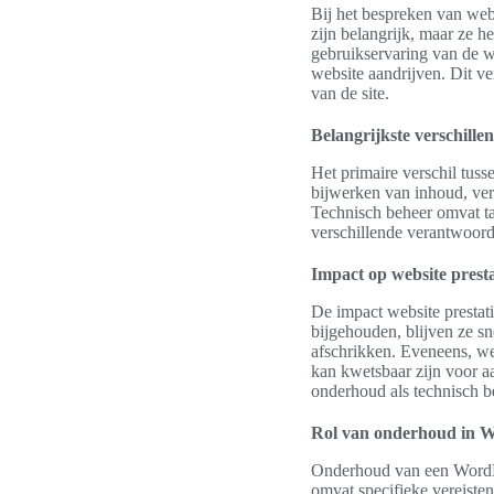
Bij het bespreken van webs
zijn belangrijk, maar ze 
gebruikservaring van de w
website aandrijven. Dit ver
van de site.
Belangrijkste verschillen
Het primaire verschil tuss
bijwerken van inhoud, verb
Technisch beheer omvat ta
verschillende verantwoor
Impact op website presta
De impact website prestat
bijgehouden, blijven ze sn
afschrikken. Eveneens, we
kan kwetsbaar zijn voor a
onderhoud als technisch b
Rol van onderhoud in W
Onderhoud van een WordPre
omvat specifieke vereiste