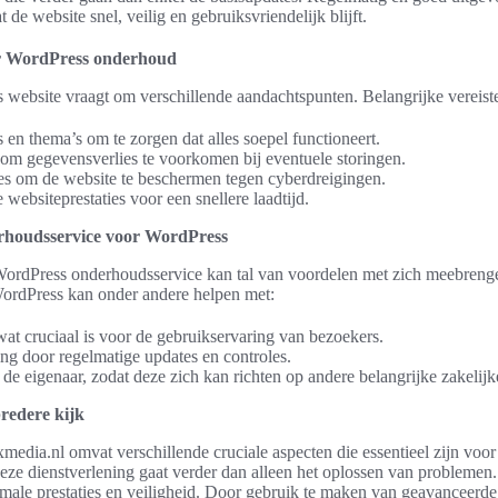
de website snel, veilig en gebruiksvriendelijk blijft.
oor WordPress onderhoud
ebsite vraagt om verschillende aandachtspunten. Belangrijke vereiste
 en thema’s om te zorgen dat alles soepel functioneert.
om gegevensverlies te voorkomen bij eventuele storingen.
es om de website te beschermen tegen cyberdreigingen.
 websiteprestaties voor een snellere laadtijd.
rhoudsservice voor WordPress
WordPress onderhoudsservice kan tal van voordelen met zich meebreng
ordPress kan onder andere helpen met:
t cruciaal is voor de gebruikservaring van bezoekers.
ing door regelmatige updates en controles.
de eigenaar, zodat deze zich kan richten op andere belangrijke zakelijk
redere kijk
edia.nl omvat verschillende cruciale aspecten die essentieel zijn voor
eze dienstverlening gaat verder dan alleen het oplossen van problemen.
male prestaties en veiligheid. Door gebruik te maken van geavanceerde 