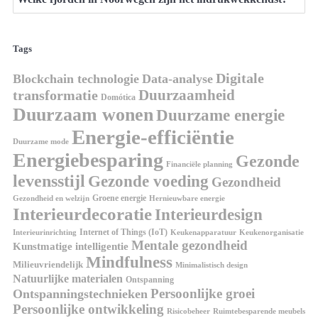
Tags
Digitale
Blockchain technologie
Data-analyse
Duurzaamheid
transformatie
Domótica
Duurzaam wonen
Duurzame energie
Energie-efficiëntie
Duurzame mode
Energiebesparing
Gezonde
Financiële planning
levensstijl
Gezonde voeding
Gezondheid
Groene energie
Gezondheid en welzijn
Hernieuwbare energie
Interieurdecoratie
Interieurdesign
Internet of Things (IoT)
Interieurinrichting
Keukenorganisatie
Keukenapparatuur
Mentale gezondheid
Kunstmatige intelligentie
Mindfulness
Milieuvriendelijk
Minimalistisch design
Natuurlijke materialen
Ontspanning
Persoonlijke groei
Ontspanningstechnieken
Persoonlijke ontwikkeling
Risicobeheer
Ruimtebesparende meubels