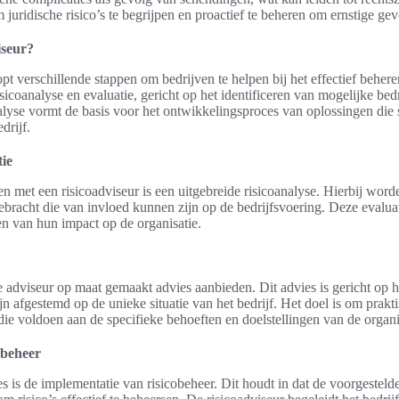
om juridische risico’s te begrijpen en proactief te beheren om ernstige g
iseur?
pt verschillende stappen om bedrijven te helpen bij het effectief behere
sicoanalyse en evaluatie, gericht op het identificeren van mogelijke be
yse vormt de basis voor het ontwikkelingsproces van oplossingen die s
drijf.
tie
en met een risicoadviseur is een uitgebreide risicoanalyse. Hierbij word
gebracht die van invloed kunnen zijn op de bedrijfsvoering. Deze evaluati
pen van hun impact op de organisatie.
e adviseur op maat gemaakt advies aanbieden. Dit advies is gericht op 
ijn afgestemd op de unieke situatie van het bedrijf. Het doel is om prakt
die voldoen aan de specifieke behoeften en doelstellingen van de organi
obeheer
ces is de implementatie van risicobeheer. Dit houdt in dat de voorgesteld