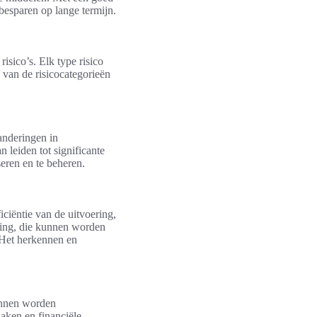
besparen op lange termijn.
risico’s. Elk type risico
 van de risicocategorieën
randeringen in
 leiden tot significante
seren en te beheren.
iciëntie van de uitvoering,
ring, die kunnen worden
 Het herkennen en
kunnen worden
zaken en financiële