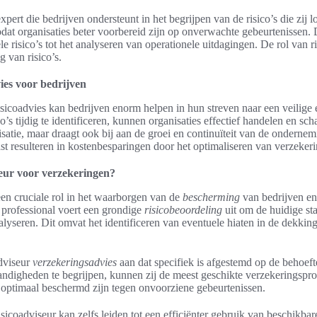
xpert die bedrijven ondersteunt in het begrijpen van de risico’s die zij lo
dat organisaties beter voorbereid zijn op onverwachte gebeurtenissen. D
e risico’s tot het analyseren van operationele uitdagingen. De rol van ri
g van risico’s.
ies voor bedrijven
sicoadvies kan bedrijven enorm helpen in hun streven naar een veilige e
co’s tijdig te identificeren, kunnen organisaties effectief handelen en s
satie, maar draagt ook bij aan de groei en continuïteit van de onderne
st resulteren in kostenbesparingen door het optimaliseren van verzekeri
seur voor verzekeringen?
een cruciale rol in het waarborgen van de
bescherming
van bedrijven en
 professional voert een grondige
risicobeoordeling
uit om de huidige st
alyseren. Dit omvat het identificeren van eventuele hiaten in de dekki
adviseur
verzekeringsadvies
aan dat specifiek is afgestemd op de behoeft
tandigheden te begrijpen, kunnen zij de meest geschikte verzekeringspr
n optimaal beschermd zijn tegen onvoorziene gebeurtenissen.
sicoadviseur kan zelfs leiden tot een efficiënter gebruik van beschikb