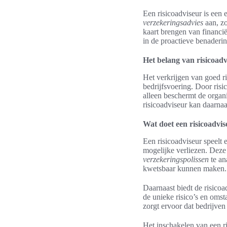
Een risicoadviseur is een e
verzekeringsadvies
aan, zo
kaart brengen van financiël
in de proactieve benaderin
Het belang van risicoadv
Het verkrijgen van goed ri
bedrijfsvoering. Door risi
alleen beschermt de organi
risicoadviseur kan daarnaa
Wat doet een risicoadvi
Een risicoadviseur speelt 
mogelijke verliezen. Deze
verzekeringspolissen
te an
kwetsbaar kunnen maken.
Daarnaast biedt de risico
de unieke risico’s en oms
zorgt ervoor dat bedrijve
Het inschakelen van een ri