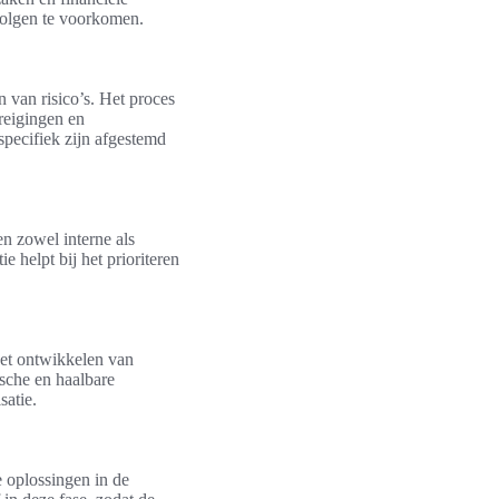
evolgen te voorkomen.
n van risico’s. Het proces
dreigingen en
pecifiek zijn afgestemd
en zowel interne als
e helpt bij het prioriteren
het ontwikkelen van
ische en haalbare
satie.
e oplossingen in de