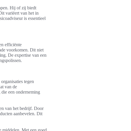
pen. Hij of zij biedt
it variëert van het in
sicoadviseur is essentieel
n efficiënte
chade voorkomen. Dit niet
ming. De expertise van een
ngspolissen.
 organisaties tegen
aat van de
ng die een onderneming
en van het bedrijf. Door
oducten aanbevelen. Dit
are middelen. Met een goed