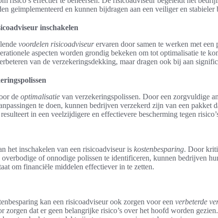
 risico’s effectief te beheersen. De risicoadviseur begeleidt het bedrijf
en geïmplementeerd en kunnen bijdragen aan een veiliger en stabieler b
sicoadviseur inschakelen
llende
voordelen risicoadviseur
ervaren door samen te werken met een pr
perationele aspecten worden grondig bekeken om tot optimalisatie te ko
 verbeteren van de verzekeringsdekking, maar dragen ook bij aan signifi
eringspolissen
voor de
optimalisatie
van verzekeringspolissen. Door een zorgvuldige an
npassingen te doen, kunnen bedrijven verzekerd zijn van een pakket dat
resulteert in een veelzijdigere en effectievere bescherming tegen risico’
an het inschakelen van een risicoadviseur is
kostenbesparing
. Door krit
 overbodige of onnodige polissen te identificeren, kunnen bedrijven hu
staat om financiële middelen effectiever in te zetten.
stenbesparing kan een risicoadviseur ook zorgen voor een
verbeterde ve
oor zorgen dat er geen belangrijke risico’s over het hoofd worden gezien.