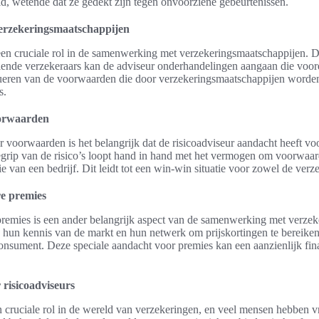
id, wetende dat ze gedekt zijn tegen onvoorziene gebeurtenissen.
erzekeringsmaatschappijen
 een cruciale rol in de samenwerking met verzekeringsmaatschappijen. Do
ende verzekeraars kan de adviseur onderhandelingen aangaan die voorde
lueren van de voorwaarden die door verzekeringsmaatschappijen worde
s.
orwaarden
 voorwaarden is het belangrijk dat de risicoadviseur aandacht heeft vo
egrip van de risico’s loopt hand in hand met het vermogen om voorwaard
ie van een bedrijf. Dit leidt tot een win-win situatie voor zowel de verz
re premies
 premies is een ander belangrijk aspect van de samenwerking met verze
hun kennis van de markt en hun netwerk om prijskortingen te bereiken d
onsument. Deze speciale aandacht voor premies kan een aanzienlijk fin
 risicoadviseurs
n cruciale rol in de wereld van verzekeringen, en veel mensen hebben 