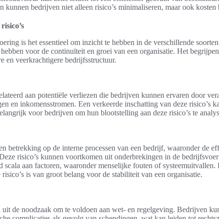
 kunnen bedrijven niet alleen risico’s minimaliseren, maar ook kosten 
risico’s
ering is het essentieel om inzicht te hebben in de verschillende soorten 
hebben voor de continuïteit en groei van een organisatie. Het begrijpen
re en veerkrachtigere bedrijfsstructuur.
erelateerd aan potentiële verliezen die bedrijven kunnen ervaren door ve
gen en inkomensstromen. Een verkeerde inschatting van deze risico’s kan
belangrijk voor bedrijven om hun blootstelling aan deze risico’s te analy
en betrekking op de interne processen van een bedrijf, waaronder de eff
 Deze risico’s kunnen voortkomen uit onderbrekingen in de bedrijfsvoe
d scala aan factoren, waaronder menselijke fouten of systeemuitvallen.
risico’s is van groot belang voor de stabiliteit van een organisatie.
aan uit de noodzaak om te voldoen aan wet- en regelgeving. Bedrijven 
che complicaties als gevolg van schendingen, wat kan leiden tot rechts