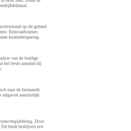
 in deze fase, zodat de
edrijfsklimaat.
ofessional op dit gebied.
men. Risicoadviseurs
cante kostenbesparing.
alyse van de huidige
 het beste aansluit bij
s.
isch naar de bestaande
n uitgaven aanzienlijk
rzekeringsdekking
. Door
 Dit biedt bedrijven een