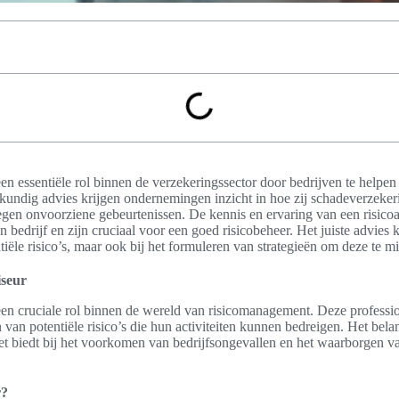
een essentiële rol binnen de verzekeringssector door bedrijven te helpen
skundig advies krijgen ondernemingen inzicht in hoe zij schadeverzeker
tegen onvoorziene gebeurtenissen. De kennis en ervaring van een risicoa
een bedrijf en zijn cruciaal voor een goed risicobeheer. Het juiste advies 
tiële risico’s, maar ook bij het formuleren van strategieën om deze te mi
iseur
een cruciale rol binnen de wereld van risicomanagement. Deze profession
 van potentiële risico’s die hun activiteiten kunnen bedreigen. Het belan
het biedt bij het voorkomen van bedrijfsongevallen en het waarborgen va
r?