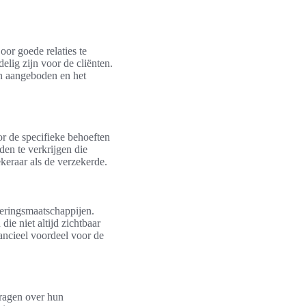
or goede relaties te
lig zijn voor de cliënten.
n aangeboden en het
or de specifieke behoeften
en te verkrijgen die
ekeraar als de verzekerde.
keringsmaatschappijen.
ie niet altijd zichtbaar
ancieel voordeel voor de
vragen over hun