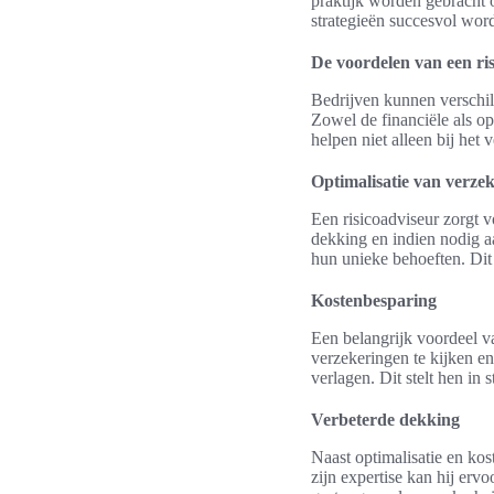
praktijk worden gebracht om
strategieën succesvol word
De voordelen van een ri
Bedrijven kunnen verschi
Zowel de financiële als o
helpen niet alleen bij het
Optimalisatie van verzek
Een risicoadviseur zorgt 
dekking en indien nodig aa
hun unieke behoeften. Dit 
Kostenbesparing
Een belangrijk voordeel v
verzekeringen te kijken en
verlagen. Dit stelt hen in 
Verbeterde dekking
Naast optimalisatie en ko
zijn expertise kan hij erv