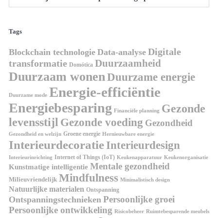
Tags
Digitale
Blockchain technologie
Data-analyse
Duurzaamheid
transformatie
Domótica
Duurzaam wonen
Duurzame energie
Energie-efficiëntie
Duurzame mode
Energiebesparing
Gezonde
Financiële planning
levensstijl
Gezonde voeding
Gezondheid
Groene energie
Gezondheid en welzijn
Hernieuwbare energie
Interieurdecoratie
Interieurdesign
Internet of Things (IoT)
Interieurinrichting
Keukenorganisatie
Keukenapparatuur
Mentale gezondheid
Kunstmatige intelligentie
Mindfulness
Milieuvriendelijk
Minimalistisch design
Natuurlijke materialen
Ontspanning
Persoonlijke groei
Ontspanningstechnieken
Persoonlijke ontwikkeling
Risicobeheer
Ruimtebesparende meubels