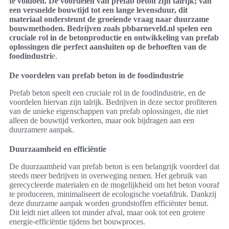
te voldoen. De voordelen van prefab beton zijn talrijk; van
een versnelde bouwtijd tot een lange levensduur, dit
materiaal ondersteunt de groeiende vraag naar duurzame
bouwmethoden. Bedrijven zoals pbbarneveld.nl spelen een
cruciale rol in de betonproductie en ontwikkeling van prefab
oplossingen die perfect aansluiten op de behoeften van de
foodindustri
e.
De voordelen van prefab beton in de foodindustrie
Prefab beton speelt een cruciale rol in de foodindustrie, en de
voordelen hiervan zijn talrijk. Bedrijven in deze sector profiteren
van de unieke eigenschappen van prefab oplossingen, die niet
alleen de bouwtijd verkorten, maar ook bijdragen aan een
duurzamere aanpak.
Duurzaamheid en efficiëntie
De duurzaamheid van prefab beton is een belangrijk voordeel dat
steeds meer bedrijven in overweging nemen. Het gebruik van
gerecycleerde materialen en de mogelijkheid om het beton vooraf
te produceren, minimaliseert de ecologische voetafdruk. Dankzij
deze duurzame aanpak worden grondstoffen efficiënter benut.
Dit leidt niet alleen tot minder afval, maar ook tot een grotere
energie-efficiëntie tijdens het bouwproces.