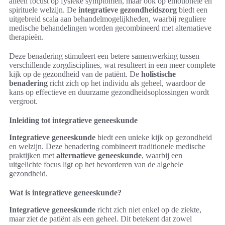
alleen focust op fysieke symptomen, maar ook op emotionele en
spirituele welzijn. De
integratieve gezondheidszorg
biedt een
uitgebreid scala aan behandelmogelijkheden, waarbij reguliere
medische behandelingen worden gecombineerd met alternatieve
therapieën.
Deze benadering stimuleert een betere samenwerking tussen
verschillende zorgdisciplines, wat resulteert in een meer complete
kijk op de gezondheid van de patiënt. De
holistische
benadering
richt zich op het individu als geheel, waardoor de
kans op effectieve en duurzame gezondheidsoplossingen wordt
vergroot.
Inleiding tot integratieve geneeskunde
Integratieve geneeskunde
biedt een unieke kijk op gezondheid
en welzijn. Deze benadering combineert traditionele medische
praktijken met
alternatieve geneeskunde
, waarbij een
uitgelichte focus ligt op het bevorderen van de algehele
gezondheid.
Wat is integratieve geneeskunde?
Integratieve geneeskunde
richt zich niet enkel op de ziekte,
maar ziet de patiënt als een geheel. Dit betekent dat zowel