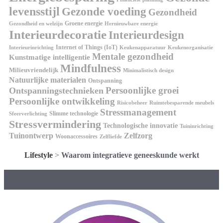
levensstijl
Gezonde voeding
Gezondheid
Groene energie
Gezondheid en welzijn
Hernieuwbare energie
Interieurdecoratie
Interieurdesign
Internet of Things (IoT)
Interieurinrichting
Keukenorganisatie
Keukenapparatuur
Mentale gezondheid
Kunstmatige intelligentie
Mindfulness
Milieuvriendelijk
Minimalistisch design
Natuurlijke materialen
Ontspanning
Persoonlijke groei
Ontspanningstechnieken
Persoonlijke ontwikkeling
Risicobeheer
Ruimtebesparende meubels
Stressmanagement
Slimme technologie
Sfeerverlichting
Stressvermindering
Technologische innovatie
Tuininrichting
Tuinontwerp
Zelfzorg
Woonaccessoires
Zelfliefde
Lifestyle
>
Waarom integratieve geneeskunde werkt