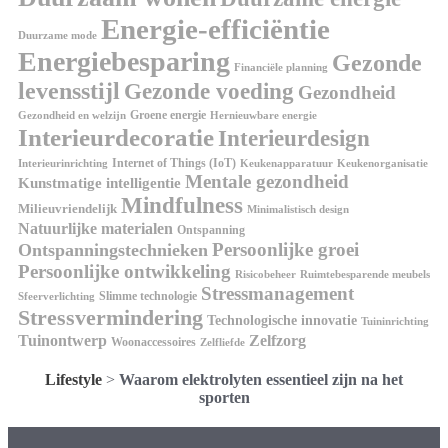
Energie-efficiëntie
Duurzame mode
Energiebesparing
Gezonde
Financiële planning
levensstijl
Gezonde voeding
Gezondheid
Groene energie
Gezondheid en welzijn
Hernieuwbare energie
Interieurdecoratie
Interieurdesign
Internet of Things (IoT)
Interieurinrichting
Keukenorganisatie
Keukenapparatuur
Mentale gezondheid
Kunstmatige intelligentie
Mindfulness
Milieuvriendelijk
Minimalistisch design
Natuurlijke materialen
Ontspanning
Persoonlijke groei
Ontspanningstechnieken
Persoonlijke ontwikkeling
Risicobeheer
Ruimtebesparende meubels
Stressmanagement
Slimme technologie
Sfeerverlichting
Stressvermindering
Technologische innovatie
Tuininrichting
Tuinontwerp
Zelfzorg
Woonaccessoires
Zelfliefde
Lifestyle
>
Waarom elektrolyten essentieel zijn na het
sporten