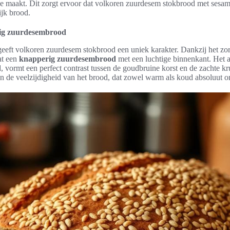
 maakt. Dit zorgt ervoor dat volkoren zuurdesem stokbrood met sesamza
ijk brood.
rig zuurdesembrood
eeft volkoren zuurdesem stokbrood een uniek karakter. Dankzij het zo
at een
knapperig zuurdesembrood
met een luchtige binnenkant. Het 
 vormt een perfect contrast tussen de goudbruine korst en de zachte kru
aan de veelzijdigheid van het brood, dat zowel warm als koud absoluut o