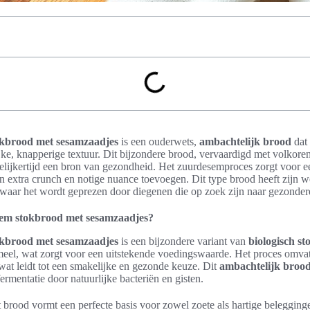
kbrood met sesamzaadjes
is een ouderwets,
ambachtelijk brood
dat 
jke, knapperige textuur. Dit bijzondere brood, vervaardigd met volkoren
gelijkertijd een bron van gezondheid. Het zuurdesemproces zorgt voor 
en extra crunch en notige nuance toevoegen. Dit type brood heeft zijn 
 waar het wordt geprezen door diegenen die op zoek zijn naar gezonder
sem stokbrood met sesamzaadjes?
kbrood met sesamzaadjes
is een bijzondere variant van
biologisch s
meel, wat zorgt voor een uitstekende voedingswaarde. Het proces omvat
wat leidt tot een smakelijke en gezonde keuze. Dit
ambachtelijk broo
rmentatie door natuurlijke bacteriën en gisten.
t brood vormt een perfecte basis voor zowel zoete als hartige beleggin