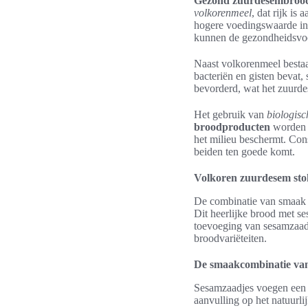
Gezond zuurdesembroo
volkorenmeel
, dat rijk is
hogere voedingswaarde in
kunnen de gezondheidsvoo
Naast volkorenmeel besta
bacteriën en gisten bevat, 
bevorderd, wat het zuurd
Het gebruik van
biologisc
broodproducten
worden g
het milieu beschermt. Co
beiden ten goede komt.
Volkoren zuurdesem sto
De combinatie van smaak 
Dit heerlijke brood met s
toevoeging van sesamzaadj
broodvariëteiten.
De smaakcombinatie va
Sesamzaadjes voegen een h
aanvulling op het natuurl