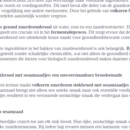
d
onderscheidt zich door zijn eenvoudige maar voedzame ingrediënten. 
 aan vezels en voedingsstoffen. Dit meel bevat alle delen van de graankor
 vergelijking met andere meelsoorten. Door het gebruik van
volkoren 
rdelen aanzienlijk worden vergroot.
at
gezond zuurdesembrood
uit water, zout en een
zuurdesemstarter
. D
speelt een cruciale rol in het
fermentatieproces
. Dit zorgt ervoor dat d
esembrood een uitstekende keuze maakt voor gezondheidsbewuste con
he ingrediënten
in het bakken van zuurdesembrood is ook belangrijk.
B
eteeld zonder schadelijke chemicaliën, wat niet alleen de gezondheid
nsumenten die kiezen voor biologisch zuurdesembrood maken daarmee 
kbrood met sesamzaadjes: een onweerstaanbare broodsensatie
en textuur maakt
volkoren zuurdesem stokbrood met sesamzaadjes
esamzaad brengt niet alleen een unieke smaak maar ook essentiële voedi
es resulteert in een verrassende nootachtige smaak die verdergaat dan 
n sesamzaad
eerlijke crunch toe aan elk stuk brood. Hun rijke, nootachtige smaak 
ijke zuurdesemaroma. Bij iedere hap ervaren mensen een harmonie van 