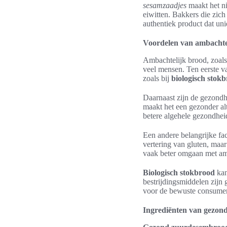
sesamzaadjes
maakt het ni
eiwitten. Bakkers die zic
authentiek product dat unie
Voordelen van ambachte
Ambachtelijk brood, zoal
veel mensen. Ten eerste v
zoals bij
biologisch stok
Daarnaast zijn de gezondh
maakt het een gezonder al
betere algehele gezondhei
Een andere belangrijke fac
vertering van gluten, maa
vaak beter omgaan met am
Biologisch stokbrood
kan
bestrijdingsmiddelen zijn 
voor de bewuste consume
Ingrediënten van gezo