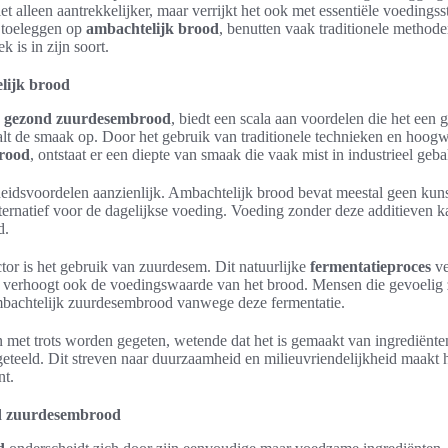
et alleen aantrekkelijker, maar verrijkt het ook met essentiële voedings
h toeleggen op
ambachtelijk brood
, benutten vaak traditionele methoden
k is in zijn soort.
lijk brood
s
gezond zuurdesembrood
, biedt een scala aan voordelen die het een
alt de smaak op. Door het gebruik van traditionele technieken en hoogw
brood
, ontstaat er een diepte van smaak die vaak mist in industrieel ge
eidsvoordelen aanzienlijk. Ambachtelijk brood bevat meestal geen kun
ternatief voor de dagelijkse voeding. Voeding zonder deze additieven k
d.
tor is het gebruik van zuurdesem. Dit natuurlijke
fermentatieproces
ve
r verhoogt ook de voedingswaarde van het brood. Mensen die gevoelig 
bachtelijk zuurdesembrood vanwege deze fermentatie.
 met trots worden gegeten, wetende dat het is gemaakt van ingrediënt
geteeld. Dit streven naar duurzaamheid en milieuvriendelijkheid maakt h
nt.
nd zuurdesembrood