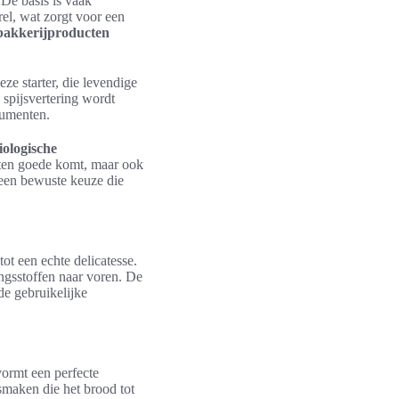
De basis is vaak
rel, wat zorgt voor een
bakkerijproducten
eze starter, die levendige
e spijsvertering wordt
sumenten.
iologische
 ten goede komt, maar ook
een bewuste keuze die
tot een echte delicatesse.
ngsstoffen naar voren. De
de gebruikelijke
vormt een perfecte
smaken die het brood tot