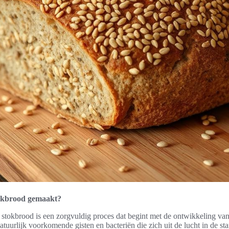
tokbrood gemaakt?
stokbrood is een zorgvuldig proces dat begint met de ontwikkeling van
tuurlijk voorkomende gisten en bacteriën die zich uit de lucht in de sta