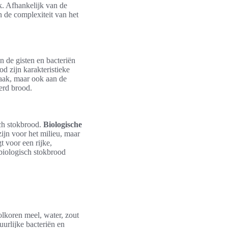
k. Afhankelijk van de
n de complexiteit van het
n de gisten en bacteriën
d zijn karakteristieke
maak, maar ook aan de
erd brood.
sch stokbrood.
Biologische
zijn voor het milieu, maar
t voor een rijke,
biologisch stokbrood
lkoren meel, water, zout
uurlijke bacteriën en