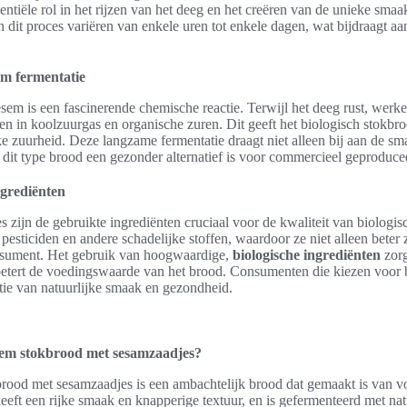
ntiële rol in het rijzen van het deeg en het creëren van de unieke smaa
dit proces variëren van enkele uren tot enkele dagen, wat bijdraagt aa
em fermentatie
em is een fascinerende chemische reactie. Terwijl het deeg rust, werke
en in koolzuurgas en organische zuren. Dit geeft het biologisch stokbroo
jke zuurheid. Deze langzame fermentatie draagt niet alleen bij aan de s
 dit type brood een gezonder alternatief is voor commercieel geproduce
ngrediënten
s zijn de gebruikte ingrediënten cruciaal voor de kwaliteit van biologi
 pesticiden en andere schadelijke stoffen, waardoor ze niet alleen beter 
nsument. Het gebruik van hoogwaardige,
biologische ingrediënten
zorg
etert de voedingswaarde van het brood. Consumenten die kiezen voor 
tie van natuurlijke smaak en gezondheid.
sem stokbrood met sesamzaadjes?
ood met sesamzaadjes is een ambachtelijk brood dat gemaakt is van vo
eeft een rijke smaak en knapperige textuur, en is gefermenteerd met nat