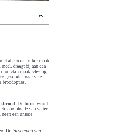
niet alleen een rijke smaak
 meel, draagt bij aan een
een unieke smaakbeleving,
weg gevonden naar vele
e broodopties.
tokbrood
. Dit brood wordt
 de combinatie van water,
d
heeft een unieke,
gen. De
toevoeging van