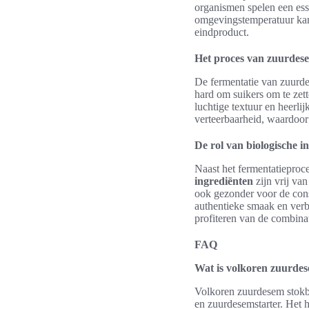
organismen spelen een esse
omgevingstemperatuur kan 
eindproduct.
Het proces van zuurdes
De fermentatie van zuurdes
hard om suikers om te zett
luchtige textuur en heerli
verteerbaarheid, waardoor
De rol van biologische i
Naast het fermentatieproce
ingrediënten
zijn vrij van
ook gezonder voor de co
authentieke smaak en verb
profiteren van de combina
FAQ
Wat is volkoren zuurde
Volkoren zuurdesem stokbr
en zuurdesemstarter. Het h