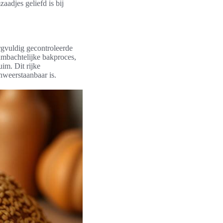
adjes geliefd is bij
rgvuldig gecontroleerde
ambachtelijke bakproces,
im. Dit rijke
nweerstaanbaar is.