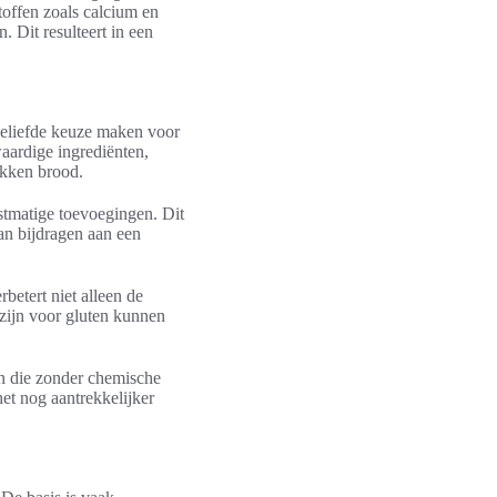
stoffen zoals calcium en
. Dit resulteert in een
 geliefde keuze maken voor
aardige ingrediënten,
bakken brood.
stmatige toevoegingen. Dit
an bijdragen aan een
rbetert niet alleen de
zijn voor gluten kunnen
en die zonder chemische
et nog aantrekkelijker