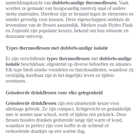
aantrekkingskracht van
dubbelwandige thermosflessen.
Vaak
worden ze gemaakt van hoogwaardig roestvrij staal of andere
sterke materialen. Hierdoor zijn ze bestand tegen de elementen en
minder gevoelig voor krassen. Deze eigenschappen strekken de
levensduur van de flessen aanzienlijk. Merken zoals Hydro Flask
en Zojirushi zijn populaire keuzes, bekend om hun robuuste en
duurzame ontwerp.
Types thermosflessen met dubbelwandige isolatie
Er zijn verschillende
types thermosflessen
met
dubbelwandige
isolatie
beschikbaar, afgestemd op diverse behoeften en situaties.
Elk type biedt unieke voordelen en functionaliteiten, waardoor zij
veelzijdig inzetbaar zijn in het dagelijks leven en tijdens
avonturen.
Geïsoleerde drinkflessen voor elke gelegenheid
Geïsoleerde drinkflessen
zijn een uitstekende keuze voor
alledaags gebruik. Ze zijn compact, lichtgewicht en gemakkelijk
mee te nemen naar school, werk of tijdens een picknick. Deze
flessen houden dranken gedurende lange tijd warm of koud,
waardoor ze perfect zijn voor koffie in de ochtend of
verkoelende drankjes op een warme dag.