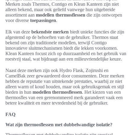
Merken zoals Thermos, Contigo en Klean Kanteen zijn niet
alleen bekend, maar ook geliefd vanwege hun uitgebreide
assortiment aan
modellen thermosflessen
die zijn ontworpen
voor diverse
toepassingen
.
Elk van deze
bekendste merken
biedt unieke functies die zijn
afgestemd op de behoeften van de gebruiker. Thermos staat
bekend om zijn traditionele modellen, terwijl Contigo
innovatieve sluitmechanismen biedt die lekken voorkomen.
Klean Kanteen focust zich op duurzaamheid en het gebruik van
roestvrij staal, wat bijdraagt aan een milieuvriendelijke keuze.
Naast deze merken zijn ook Hydro Flask, Zojirushi en
CamelBak zeer gewaardeerd door consumenten. Deze merken
hebben de reputatie van uitstekende prestaties, waarbij ze niet
alleen warm of koud houden, maar ook gebruiksgemak en stijl
bieden in hun
modellen thermosflessen
. Het kiezen van een
thermosfles van een gerenommeerd merk garandeert vaak een
betere kwaliteit en meer tevredenheid bij de gebruiker.
FAQ
Wat zijn thermosflessen met dubbelwandige isolatie?
Thermosflessen met dubbelwandige isolatie zijn speciaal