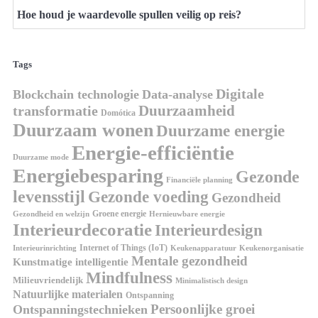
Hoe houd je waardevolle spullen veilig op reis?
Tags
Digitale
Blockchain technologie
Data-analyse
Duurzaamheid
transformatie
Domótica
Duurzaam wonen
Duurzame energie
Energie-efficiëntie
Duurzame mode
Energiebesparing
Gezonde
Financiële planning
levensstijl
Gezonde voeding
Gezondheid
Groene energie
Gezondheid en welzijn
Hernieuwbare energie
Interieurdecoratie
Interieurdesign
Internet of Things (IoT)
Interieurinrichting
Keukenorganisatie
Keukenapparatuur
Mentale gezondheid
Kunstmatige intelligentie
Mindfulness
Milieuvriendelijk
Minimalistisch design
Natuurlijke materialen
Ontspanning
Persoonlijke groei
Ontspanningstechnieken