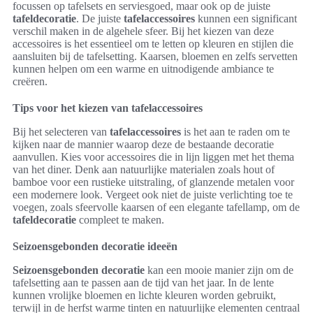
focussen op tafelsets en serviesgoed, maar ook op de juiste
tafeldecoratie
. De juiste
tafelaccessoires
kunnen een significant
verschil maken in de algehele sfeer. Bij het kiezen van deze
accessoires is het essentieel om te letten op kleuren en stijlen die
aansluiten bij de tafelsetting. Kaarsen, bloemen en zelfs servetten
kunnen helpen om een warme en uitnodigende ambiance te
creëren.
Tips voor het kiezen van tafelaccessoires
Bij het selecteren van
tafelaccessoires
is het aan te raden om te
kijken naar de mannier waarop deze de bestaande decoratie
aanvullen. Kies voor accessoires die in lijn liggen met het thema
van het diner. Denk aan natuurlijke materialen zoals hout of
bamboe voor een rustieke uitstraling, of glanzende metalen voor
een modernere look. Vergeet ook niet de juiste verlichting toe te
voegen, zoals sfeervolle kaarsen of een elegante tafellamp, om de
tafeldecoratie
compleet te maken.
Seizoensgebonden decoratie ideeën
Seizoensgebonden decoratie
kan een mooie manier zijn om de
tafelsetting aan te passen aan de tijd van het jaar. In de lente
kunnen vrolijke bloemen en lichte kleuren worden gebruikt,
terwijl in de herfst warme tinten en natuurlijke elementen centraal