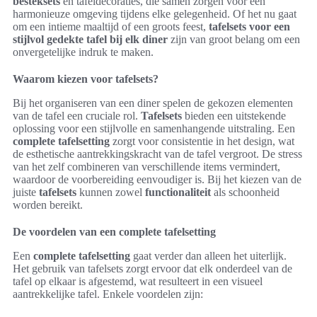
besteksets
en tafeldecoraties, die samen zorgen voor een
harmonieuze omgeving tijdens elke gelegenheid. Of het nu gaat
om een intieme maaltijd of een groots feest,
tafelsets voor een
stijlvol gedekte tafel bij elk diner
zijn van groot belang om een
onvergetelijke indruk te maken.
Waarom kiezen voor tafelsets?
Bij het organiseren van een diner spelen de gekozen elementen
van de tafel een cruciale rol.
Tafelsets
bieden een uitstekende
oplossing voor een stijlvolle en samenhangende uitstraling. Een
complete tafelsetting
zorgt voor consistentie in het design, wat
de esthetische aantrekkingskracht van de tafel vergroot. De stress
van het zelf combineren van verschillende items vermindert,
waardoor de voorbereiding eenvoudiger is. Bij het kiezen van de
juiste
tafelsets
kunnen zowel
functionaliteit
als schoonheid
worden bereikt.
De voordelen van een complete tafelsetting
Een
complete tafelsetting
gaat verder dan alleen het uiterlijk.
Het gebruik van tafelsets zorgt ervoor dat elk onderdeel van de
tafel op elkaar is afgestemd, wat resulteert in een visueel
aantrekkelijke tafel. Enkele voordelen zijn: