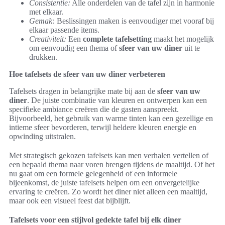
Consistentie:
Alle onderdelen van de tafel zijn in harmonie
met elkaar.
Gemak:
Beslissingen maken is eenvoudiger met vooraf bij
elkaar passende items.
Creativiteit:
Een
complete tafelsetting
maakt het mogelijk
om eenvoudig een thema of
sfeer van uw diner
uit te
drukken.
Hoe tafelsets de sfeer van uw diner verbeteren
Tafelsets dragen in belangrijke mate bij aan de
sfeer van uw
diner
. De juiste combinatie van kleuren en ontwerpen kan een
specifieke ambiance creëren die de gasten aanspreekt.
Bijvoorbeeld, het gebruik van warme tinten kan een gezellige en
intieme sfeer bevorderen, terwijl heldere kleuren energie en
opwinding uitstralen.
Met strategisch gekozen tafelsets kan men verhalen vertellen of
een bepaald thema naar voren brengen tijdens de maaltijd. Of het
nu gaat om een formele gelegenheid of een informele
bijeenkomst, de juiste tafelsets helpen om een onvergetelijke
ervaring te creëren. Zo wordt het diner niet alleen een maaltijd,
maar ook een visueel feest dat bijblijft.
Tafelsets voor een stijlvol gedekte tafel bij elk diner