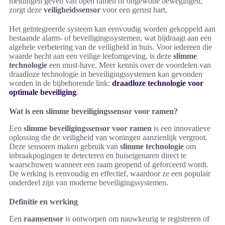
meldingen geven van open ramen of ongewone bewegingen,
zorgt deze
veiligheidssensor
voor een gerust hart.
Het geïntegreerde systeem kan eenvoudig worden gekoppeld aan
bestaande alarm- of beveiligingssystemen, wat bijdraagt aan een
algehele verbetering van de veiligheid in huis. Voor iedereen die
waarde hecht aan een veilige leefomgeving, is deze
slimme
technologie
een must-have. Meer kennis over de voordelen van
draadloze technologie in beveiligingssystemen kan gevonden
worden in de bijbehorende link:
draadloze technologie voor
optimale beveiliging
.
Wat is een slimme beveiligingssensor voor ramen?
Een
slimme beveiligingssensor voor ramen
is een innovatieve
oplossing die de veiligheid van woningen aanzienlijk vergroot.
Deze sensoren maken gebruik van
slimme technologie
om
inbraakpogingen te detecteren en huiseigenaren direct te
waarschuwen wanneer een raam geopend of geforceerd wordt.
De werking is eenvoudig en effectief, waardoor ze een populair
onderdeel zijn van moderne beveiligingssystemen.
Definitie en werking
Een
raamsensor
is ontworpen om nauwkeurig te registreren of