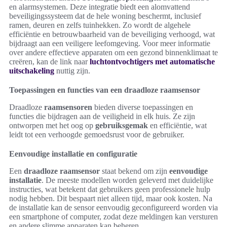
en alarmsystemen. Deze integratie biedt een alomvattend
beveiligingssysteem dat de hele woning beschermt, inclusief
ramen, deuren en zelfs tuinhekken. Zo wordt de algehele
efficiëntie en betrouwbaarheid van de beveiliging verhoogd, wat
bijdraagt aan een veiligere leefomgeving. Voor meer informatie
over andere effectieve apparaten om een gezond binnenklimaat te
creëren, kan de link naar
luchtontvochtigers met automatische
uitschakeling
nuttig zijn.
Toepassingen en functies van een draadloze raamsensor
Draadloze
raamsensoren
bieden diverse toepassingen en
functies die bijdragen aan de veiligheid in elk huis. Ze zijn
ontworpen met het oog op
gebruiksgemak
en efficiëntie, wat
leidt tot een verhoogde gemoedsrust voor de gebruiker.
Eenvoudige installatie en configuratie
Een
draadloze raamsensor
staat bekend om zijn
eenvoudige
installatie
. De meeste modellen worden geleverd met duidelijke
instructies, wat betekent dat gebruikers geen professionele hulp
nodig hebben. Dit bespaart niet alleen tijd, maar ook kosten. Na
de installatie kan de sensor eenvoudig geconfigureerd worden via
een smartphone of computer, zodat deze meldingen kan versturen
en andere slimme apparaten kan beheren.