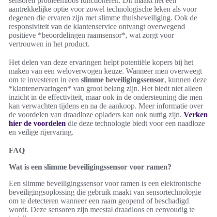
sensoren probleemloos functioneren. Dit maakt het een
aantrekkelijke optie voor zowel technologische leken als voor
degenen die ervaren zijn met slimme thuisbeveiliging. Ook de
responsiviteit van de klantenservice ontvangt overwegend
positieve *beoordelingen raamsensor*, wat zorgt voor
vertrouwen in het product.
Het delen van deze ervaringen helpt potentiële kopers bij het
maken van een weloverwogen keuze. Wanneer men overweegt
om te investeren in een
slimme beveiligingssensor
, kunnen deze
*klantenervaringen* van groot belang zijn. Het biedt niet alleen
inzicht in de effectiviteit, maar ook in de ondersteuning die men
kan verwachten tijdens en na de aankoop. Meer informatie over
de voordelen van draadloze opladers kan ook nuttig zijn.
Verken
hier de voordelen
die deze technologie biedt voor een naadloze
en veilige rijervaring.
FAQ
Wat is een slimme beveiligingssensor voor ramen?
Een slimme beveiligingssensor voor ramen is een elektronische
beveiligingsoplossing die gebruik maakt van sensortechnologie
om te detecteren wanneer een raam geopend of beschadigd
wordt. Deze sensoren zijn meestal draadloos en eenvoudig te