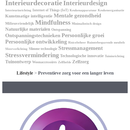
Interieurdecoratie
Interieurdesign
Internet of Things (IoT)
Interieurinrichting
Keukenorganisatie
Keukenapparatuur
Mentale gezondheid
Kunstmatige intelligentie
Mindfulness
Milieuvriendelijk
Minimalistisch design
Natuurlijke materialen
Ontspanning
Persoonlijke groei
Ontspanningstechnieken
Persoonlijke ontwikkeling
Risicobeheer
Ruimtebesparende meubels
Stressmanagement
Slimme technologie
Sfeerverlichting
Stressvermindering
Technologische innovatie
Tuininrichting
Tuinontwerp
Zelfzorg
Woonaccessoires
Zelfliefde
Lifestyle
>
Preventieve zorg voor een langer leven