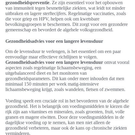
gezondheidspreventie
. Ze zijn essentieel voor het opbouwen
van immuniteit tegen besmettelijke ziekten, wat leidt tot minder
uitbraken en lagere sterftecijfers. Regelmatige vaccinaties, zoals
die voor griep en HPV, helpen ook om kwetsbare
bevolkingsgroepen te beschermen. Dit zorgt voor een gezondere
gemeenschap en bevordert de algehele volksgezondheid.
Gezondheidsadvies voor een langere levensduur
Om de levensduur te verlengen, is het essentieel om een paar
eenvoudige maar effectieve richtlijnen te volgen.
Gezondheidsadvies voor een langere levensduur
omvat vooral
aspecten zoals regelmatige lichaamsbeweging, een
uitgebalanceerd dieet en het monitoren van
gezondheidsparameters. Dit kan onder meer inhouden dat men
minimaal 150 minuten per week matig-intensieve
lichaamsbeweging krijgt, zoals wandelen, fietsen of zwemmen.
Voeding speelt een cruciale rol in het bevorderen van de algehele
gezondheid. Het is belangrijk om voedingsmiddelen te kiezen die
rijk zijn aan vitamines en mineralen, zoals groenten, fruit, volle
granen en magere eiwitten. Door deze voedingsmiddelen in de
dagelijkse voeding op te nemen, kan men niet alleen de
gezondheid verbeteren, maar ook de kans op chronische ziekten
verminderen.