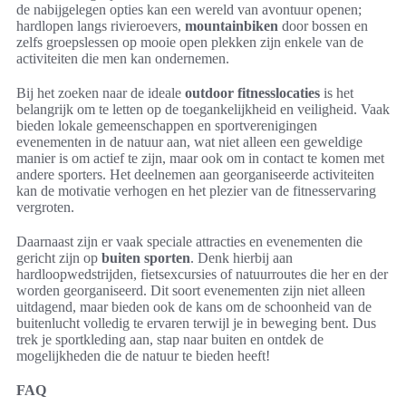
de nabijgelegen opties kan een wereld van avontuur openen;
hardlopen langs rivieroevers,
mountainbiken
door bossen en
zelfs groepslessen op mooie open plekken zijn enkele van de
activiteiten die men kan ondernemen.
Bij het zoeken naar de ideale
outdoor fitnesslocaties
is het
belangrijk om te letten op de toegankelijkheid en veiligheid. Vaak
bieden lokale gemeenschappen en sportverenigingen
evenementen in de natuur aan, wat niet alleen een geweldige
manier is om actief te zijn, maar ook om in contact te komen met
andere sporters. Het deelnemen aan georganiseerde activiteiten
kan de motivatie verhogen en het plezier van de fitnesservaring
vergroten.
Daarnaast zijn er vaak speciale attracties en evenementen die
gericht zijn op
buiten sporten
. Denk hierbij aan
hardloopwedstrijden, fietsexcursies of natuurroutes die her en der
worden georganiseerd. Dit soort evenementen zijn niet alleen
uitdagend, maar bieden ook de kans om de schoonheid van de
buitenlucht volledig te ervaren terwijl je in beweging bent. Dus
trek je sportkleding aan, stap naar buiten en ontdek de
mogelijkheden die de natuur te bieden heeft!
FAQ