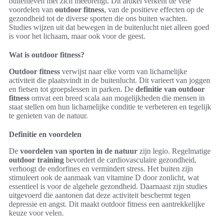
buitenleven met zich meebrengt. Dit artikel verkent de vele
voordelen van
outdoor fitness
, van de positieve effecten op de
gezondheid tot de diverse sporten die ons buiten wachten.
Studies wijzen uit dat bewegen in de buitenlucht niet alleen goed
is voor het lichaam, maar ook voor de geest.
Wat is outdoor fitness?
Outdoor fitness
verwijst naar elke vorm van lichamelijke
activiteit die plaatsvindt in de buitenlucht. Dit varieert van joggen
en fietsen tot groepslessen in parken. De
definitie van outdoor
fitness
omvat een breed scala aan mogelijkheden die mensen in
staat stellen om hun lichamelijke conditie te verbeteren en tegelijk
te genieten van de natuur.
Definitie en voordelen
De
voordelen van sporten in de natuur
zijn legio. Regelmatige
outdoor training
bevordert de cardiovasculaire gezondheid,
verhoogt de endorfines en vermindert stress. Het buiten zijn
stimuleert ook de aanmaak van vitamine D door zonlicht, wat
essentieel is voor de algehele gezondheid. Daarnaast zijn studies
uitgevoerd die aantonen dat deze activiteit beschermt tegen
depressie en angst. Dit maakt outdoor fitness een aantrekkelijke
keuze voor velen.