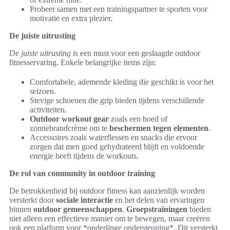
Probeer samen met een trainingspartner te sporten voor
motivatie en extra plezier.
De juiste uitrusting
De
juiste uitrusting
is een must voor een geslaagde outdoor
fitnesservaring. Enkele belangrijke items zijn:
Comfortabele, ademende kleding die geschikt is voor het
seizoen.
Stevige schoenen die grip bieden tijdens verschillende
activiteiten.
Outdoor workout gear
zoals een hoed of
zonnebrandcrème om te
beschermen tegen elementen
.
Accessoires zoals waterflessen en snacks die ervoor
zorgen dat men goed gehydrateerd blijft en voldoende
energie heeft tijdens de workouts.
De rol van community in outdoor training
De betrokkenheid bij outdoor fitness kan aanzienlijk worden
versterkt door
sociale interactie
en het delen van ervaringen
binnen
outdoor gemeenschappen
.
Groepstrainingen
bieden
niet alleen een effectieve manier om te bewegen, maar creëren
ook een platform voor *onderlinge ondersteuning*. Dit versterkt