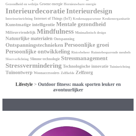
Groene energie
Gezondheid en welzijn
Hernieuwbare energie
Interieurdecoratie
Interieurdesign
Internet of Things (IoT)
Interieurinrichting
Keukenorganisatie
Keukenapparatuur
Mentale gezondheid
Kunstmatige intelligentie
Mindfulness
Milieuvriendelijk
Minimalistisch design
Natuurlijke materialen
Ontspanning
Persoonlijke groei
Ontspanningstechnieken
Persoonlijke ontwikkeling
Risicobeheer
Ruimtebesparende meubels
Stressmanagement
Slimme technologie
Sfeerverlichting
Stressvermindering
Technologische innovatie
Tuininrichting
Tuinontwerp
Zelfzorg
Woonaccessoires
Zelfliefde
Lifestyle
>
Outdoor fitness: maak sporten leuker en
avontuurlijker