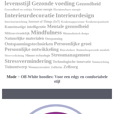
levensstijl
Gezonde voeding
Gezondheid
Groene energie
Gezondheid en welzijn
Hernieuwbare energie
Interieurdecoratie
Interieurdesign
Internet of Things (IoT)
Interieurinrichting
Keukenorganisatie
Keukenapparatuur
Mentale gezondheid
Kunstmatige intelligentie
Mindfulness
Milieuvriendelijk
Minimalistisch design
Natuurlijke materialen
Ontspanning
Persoonlijke groei
Ontspanningstechnieken
Persoonlijke ontwikkeling
Risicobeheer
Ruimtebesparende meubels
Stressmanagement
Slimme technologie
Sfeerverlichting
Stressvermindering
Technologische innovatie
Tuininrichting
Tuinontwerp
Zelfzorg
Woonaccessoires
Zelfliefde
Mode
>
Off-White hoodies: Voor een edgy en comfortabele
stijl