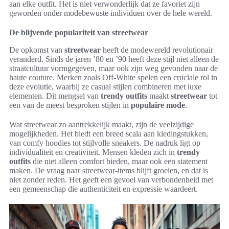
aan elke outfit. Het is niet verwonderlijk dat ze favoriet zijn
geworden onder modebewuste individuen over de hele wereld.
De blijvende populariteit van streetwear
De opkomst van
streetwear
heeft de modewereld revolutionair
veranderd. Sinds de jaren ’80 en ’90 heeft deze stijl niet alleen de
straatcultuur vormgegeven, maar ook zijn weg gevonden naar de
haute couture. Merken zoals Off-White spelen een cruciale rol in
deze evolutie, waarbij ze casual stijlen combineren met luxe
elementen. Dit mengsel van
trendy outfits
maakt
streetwear
tot
een van de meest besproken stijlen in
populaire mode
.
Wat streetwear zo aantrekkelijk maakt, zijn de veelzijdige
mogelijkheden. Het biedt een breed scala aan kledingstukken,
van comfy hoodies tot stijlvolle sneakers. De nadruk ligt op
individualiteit en creativiteit. Mensen kleden zich in
trendy
outfits
die niet alleen comfort bieden, maar ook een statement
maken. De vraag naar streetwear-items blijft groeien, en dat is
niet zonder reden. Het geeft een gevoel van verbondenheid met
een gemeenschap die authenticiteit en expressie waardeert.