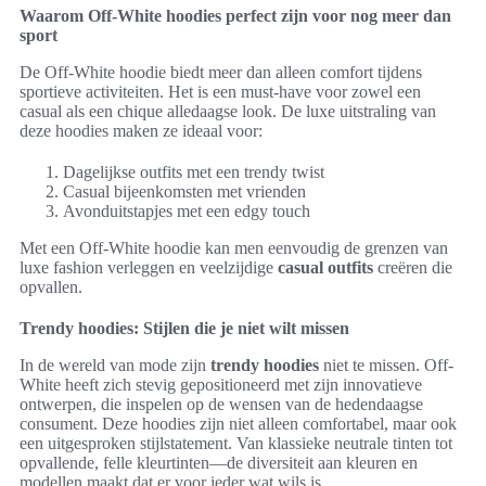
Waarom Off-White hoodies perfect zijn voor nog meer dan
sport
De Off-White hoodie biedt meer dan alleen comfort tijdens
sportieve activiteiten. Het is een must-have voor zowel een
casual als een chique alledaagse look. De luxe uitstraling van
deze hoodies maken ze ideaal voor:
Dagelijkse outfits met een trendy twist
Casual bijeenkomsten met vrienden
Avonduitstapjes met een edgy touch
Met een Off-White hoodie kan men eenvoudig de grenzen van
luxe fashion verleggen en veelzijdige
casual outfits
creëren die
opvallen.
Trendy hoodies: Stijlen die je niet wilt missen
In de wereld van mode zijn
trendy hoodies
niet te missen. Off-
White heeft zich stevig gepositioneerd met zijn innovatieve
ontwerpen, die inspelen op de wensen van de hedendaagse
consument. Deze hoodies zijn niet alleen comfortabel, maar ook
een uitgesproken stijlstatement. Van klassieke neutrale tinten tot
opvallende, felle kleurtinten—de diversiteit aan kleuren en
modellen maakt dat er voor ieder wat wils is.