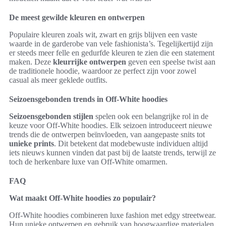
De meest gewilde kleuren en ontwerpen
Populaire kleuren zoals wit, zwart en grijs blijven een vaste
waarde in de garderobe van vele fashionista’s. Tegelijkertijd zijn
er steeds meer felle en gedurfde kleuren te zien die een statement
maken. Deze
kleurrijke ontwerpen
geven een speelse twist aan
de traditionele hoodie, waardoor ze perfect zijn voor zowel
casual als meer geklede outfits.
Seizoensgebonden trends in Off-White hoodies
Seizoensgebonden stijlen
spelen ook een belangrijke rol in de
keuze voor Off-White hoodies. Elk seizoen introduceert nieuwe
trends die de ontwerpen beïnvloeden, van aangepaste snits tot
unieke prints
. Dit betekent dat modebewuste individuen altijd
iets nieuws kunnen vinden dat past bij de laatste trends, terwijl ze
toch de herkenbare luxe van Off-White omarmen.
FAQ
Wat maakt Off-White hoodies zo populair?
Off-White hoodies combineren luxe fashion met edgy streetwear.
Hun unieke ontwerpen en gebruik van hoogwaardige materialen