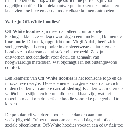
maar bieden ook hoogwaardige stoffen die perfect zijn voor
dagelijkse outfits. De unieke ontwerpen trekken de aandacht en
laten zien hoe luxe en casual mode elkaar kunnen ontmoeten.
Wat zijn Off-White hoodies?
Off-White hoodies
zijn meer dan alleen comfortabele
kledingstukken; ze vertegenwoordigen een unieke stijl binnen de
luxe mode
. Dit merk, opgericht door Virgil Abloh, heeft zich
snel gevestigd als een pionier in de
streetwear
cultuur, en de
hoodies zijn daarvan een uitstekend voorbeeld. Ze zijn
ontworpen met aandacht voor detail en gemaakt van
hoogwaardige materialen, wat bijdraagt aan het buitengewone
comfort.
Een kenmerk van
Off-White hoodies
is het iconische logo en de
innovatieve designs. Deze elementen zorgen ervoor dat ze zich
onderscheiden van andere
casual kleding
. Klanten waarderen de
variëteit aan stijlen en kleuren die beschikbaar zijn, wat het
mogelijk maakt om de perfecte hoodie voor elke gelegenheid te
kiezen.
De populariteit van deze hoodies is te danken aan hun
veelzijdigheid. Of het nu gaat om een casual dagje uit of een
sociale bijeenkomst, Off-White hoodies voegen een edgy flair toe