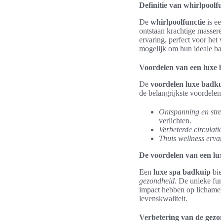
Definitie van whirlpoolf
De
whirlpoolfunctie
is e
ontstaan krachtige masser
ervaring, perfect voor he
mogelijk om hun ideale ba
Voordelen van een luxe
De
voordelen luxe badk
de belangrijkste voordelen
Ontspanning en str
verlichten.
Verbeterde circulati
Thuis wellness erva
De voordelen van een lu
Een
luxe spa badkuip
bie
gezondheid
. De unieke fu
impact hebben op lichameli
levenskwaliteit.
Verbetering van de gez