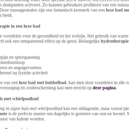
 drukpunten activeert. Zo kunnen gebruikers profiteren van een natuurl
 Deze massagestralen zijn een fantastisch kenmerk van een
luxe bad m
 biedt.
apie in een luxe bad
jke voordelen voor de gezondheid en het welzijn. Het gebruik van warm 
eeft ook een ontspannend effect op de geest. Belangrijke
hydrotherapie
rpijn en spierspanning
 bloedsomloop
ress en angstgevoelens
erstel na fysieke activiteit
en van een
luxe bad met bubbelbad
, kan men deze voordelen in alle r
idverzorging en zonbescherming kan men terecht op
deze pagina
.
is met whirlpoolbad
ng in eigen huis met whirlpoolbad
kan een uitdagende, maar vooral plez
imte
is de perfecte manier om dagelijks te genieten van rust en herstel. 
 oase van kalmte worden.