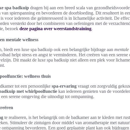
xe spa badkuip
dragen bij aan een breed scala van gezondheidsvoorde
 van spierspanning en bevorderen de doorbloeding. Dit resulteert in ee
is voor iedereen die geïnteresseerd is in lichamelijke activiteit. De effect
orden versterkt door het combineren van oefeningen met de verzachte
tie, bezoek
deze pagina over weerstandstraining
.
en mentale wellness
n, biedt een luxe spa badkuip ook een belangrijke bijdrage aan
mentale 
olbad helpt stress en angst te verminderen. Het creëren van een serene
elzijn. Dit maakt de luxe spa badkuip niet alleen een plek voor lichame
st.
oolfunctie: wellness thuis
dkamer tot een persoonlijke
spa-ervaring
vraagt om zorgvuldig gekoz
badkuip met whirlpoolfunctie
kan iedereen genieten van de voordel
 een serene omgeving die uitnodigt tot ontspanning.
creëren
ng
te realiseren, is het belangrijk om de badkamer aan te kleden met rus
ken. Stimuleer de zintuigen door middel van aromatherapie met natuur
ie ontspanning bevorderen. Een goed geplaatste plant kan ook bijdragen