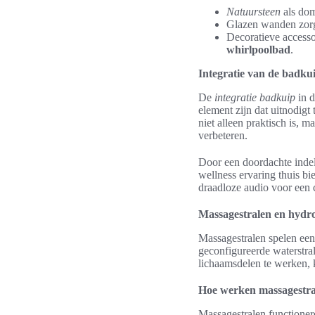
Natuursteen
als domi
Glazen wanden zorge
Decoratieve accesso
whirlpoolbad
.
Integratie van de badku
De
integratie badkuip
in d
element zijn dat uitnodigt
niet alleen praktisch is, 
verbeteren.
Door een doordachte inde
wellness ervaring thuis b
draadloze audio voor een c
Massagestralen en hydr
Massagestralen spelen een
geconfigureerde waterstra
lichaamsdelen te werken, k
Hoe werken massagestra
Massagestralen functionere