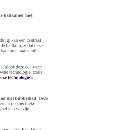
xe badkamer met
dkuip kan een centraal
m de badkuip, zodat deze
e badkamer aanzienlijk
waardoor deze een ware
wste technologie, zoals
oze technologie
in.
bad met bubbelbad
. Deze
richt op specifieke
voel van welzijn.
t massage-effect dat de