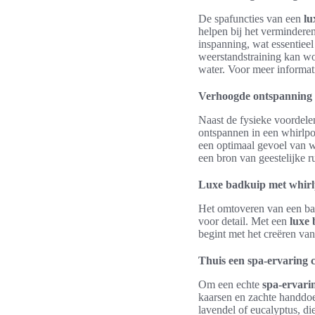
De spafuncties van een
lu
helpen bij het verminderen
inspanning, wat essentieel 
weerstandstraining kan w
water. Voor meer informa
Verhoogde ontspanning 
Naast de fysieke voordele
ontspannen in een whirlpo
een optimaal gevoel van w
een bron van geestelijke ru
Luxe badkuip met whirlp
Het omtoveren van een ba
voor detail. Met een
luxe 
begint met het creëren van
Thuis een spa-ervaring 
Om een echte
spa-ervari
kaarsen en zachte handdoe
lavendel of eucalyptus, d