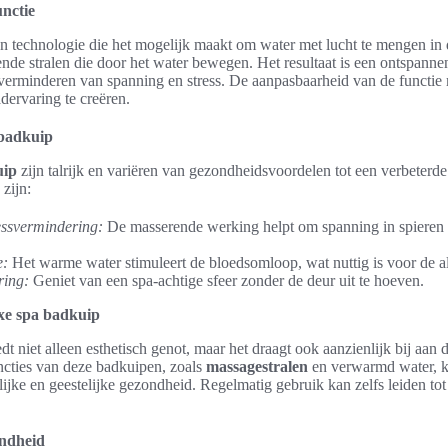
unctie
en technologie die het mogelijk maakt om water met lucht te mengen in
ende stralen die door het water bewegen. Het resultaat is een ontspan
t verminderen van spanning en stress. De aanpasbaarheid van de functie
dervaring te creëren.
 badkuip
uip
zijn talrijk en variëren van gezondheidsvoordelen tot een verbeterd
 zijn:
essvermindering:
De masserende werking helpt om spanning in spieren 
e:
Het warme water stimuleert de bloedsomloop, wat nuttig is voor de a
ring:
Geniet van een spa-achtige sfeer zonder de deur uit te hoeven.
xe spa badkuip
dt niet alleen esthetisch genot, maar het draagt ook aanzienlijk bij aan 
ncties van deze badkuipen, zoals
massagestralen
en verwarmd water, k
jke en geestelijke gezondheid. Regelmatig gebruik kan zelfs leiden tot
ondheid