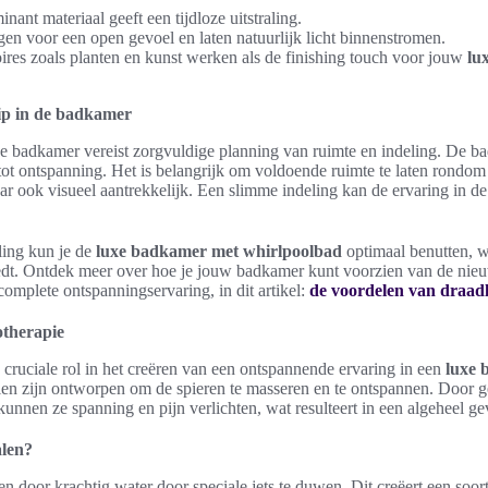
nant materiaal geeft een tijdloze uitstraling.
n voor een open gevoel en laten natuurlijk licht binnenstromen.
ires zoals planten en kunst werken als de finishing touch voor jouw
lu
ip in de badkamer
e badkamer vereist zorgvuldige planning van ruimte en indeling. De ba
 tot ontspanning. Het is belangrijk om voldoende ruimte te laten rondo
maar ook visueel aantrekkelijk. Een slimme indeling kan de ervaring in d
ling kun je de
luxe badkamer met whirlpoolbad
optimaal benutten, 
iedt. Ontdek meer over hoe je jouw badkamer kunt voorzien van de nieu
omplete ontspanningservaring, in dit artikel:
de voordelen van draadl
otherapie
 cruciale rol in het creëren van een ontspannende ervaring in een
luxe 
len zijn ontworpen om de spieren te masseren en te ontspannen. Door ge
unnen ze spanning en pijn verlichten, wat resulteert in een algeheel ge
len?
n door krachtig water door speciale jets te duwen. Dit creëert een soor