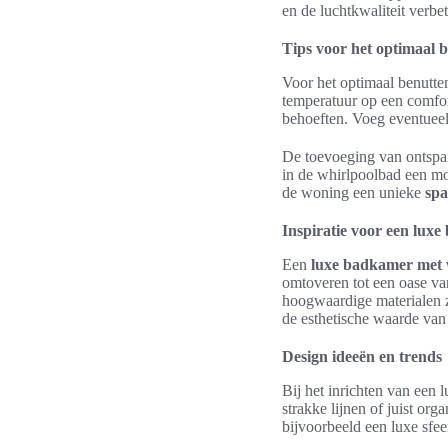
en de luchtkwaliteit verbe
Tips voor het optimaal 
Voor het optimaal benutten
temperatuur op een comfor
behoeften. Voeg eventueel
De toevoeging van ontspan
in de whirlpoolbad een mo
de woning een unieke
spa
Inspiratie voor een lux
Een
luxe badkamer met 
omtoveren tot een oase van
hoogwaardige materialen zo
de esthetische waarde van
Design ideeën en trends
Bij het inrichten van een
strakke lijnen of juist or
bijvoorbeeld een luxe sfee