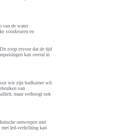
en van de water
jke voorkeuren en
t zorgt ervoor dat de tijd
anpassingen kan overal in
Voor wie zijn badkamer wil
gebruiken van
aliteit, maar verhoogt ook
listische ontwerpen met
 met led-verlichting kan