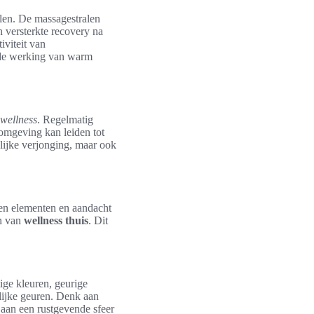
len. De massagestralen
n versterkte recovery na
iviteit van
nde werking van warm
wellness
. Regelmatig
 omgeving kan leiden tot
lijke verjonging, maar ook
en elementen en aandacht
en van
wellness thuis
. Dit
tige kleuren, geurige
lijke geuren. Denk aan
 aan een rustgevende sfeer