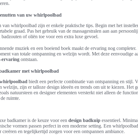
teren.
benutten van uw whirlpoolbad
 van whirlpoolbad zijn er enkele praktische tips. Begin met het instell
tabele graad. Pas het gebruik van de massagestralen aan aan persoonli
 badzouten of oliën toe voor een extra luxe gevoel.
nende muziek en een boeiend boek maakt de ervaring nog completer. Di
ment van totale ontspanning en welzijn wordt. Met deze eenvoudige a
-ervaring
ontstaan.
e badkamer met whirlpoolbad
whirlpoolbad
biedt een perfecte combinatie van ontspanning en stijl. 
 welzijn, zijn er talloze design ideeën en trends om uit te kiezen. Het 
als natuursteen en designer elementen versterkt niet alleen de function
 de ruimte.
 luxe badkamer is de keuze voor een
design badkuip
essentieel. Minima
ganische vormen passen perfect in een moderne setting. Een whirlpoolbad
r creëren en tegelijkertijd zorgen voor een ontspannen ambiance.