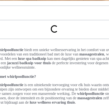
irlpoolfunctie
biedt een unieke wellnesservaring in het comfort van u
voordelen van een traditioneel bad met de luxe van
massagestralen
, w
rd. Met een
luxe spa badkuip
kan men dagelijks genieten van spa-acht
t een
jacuzzi badkuip voor thuis
de perfecte investering voor degenen
onlijke wellnessruimte.
 met whirlpoolfunctie?
irlpoolfunctie
is een uitstekende toevoeging voor elk huis waarin ont
uipen zijn ontworpen om een bijzondere ervaring te bieden door middel
die samen zorgen voor een masserende werking. De
whirlpoolfunctie
ste
sen, door de intensiteit en de positionering van de
massagestralen
zelf
at bijdraagt aan de
luxe wellness ervaring thuis
.