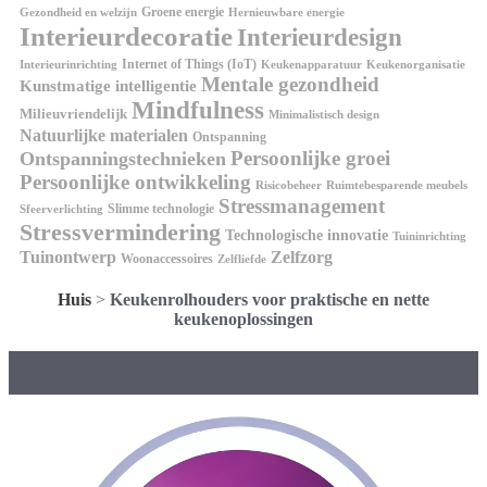
Groene energie
Gezondheid en welzijn
Hernieuwbare energie
Interieurdecoratie
Interieurdesign
Internet of Things (IoT)
Interieurinrichting
Keukenorganisatie
Keukenapparatuur
Mentale gezondheid
Kunstmatige intelligentie
Mindfulness
Milieuvriendelijk
Minimalistisch design
Natuurlijke materialen
Ontspanning
Persoonlijke groei
Ontspanningstechnieken
Persoonlijke ontwikkeling
Risicobeheer
Ruimtebesparende meubels
Stressmanagement
Slimme technologie
Sfeerverlichting
Stressvermindering
Technologische innovatie
Tuininrichting
Tuinontwerp
Zelfzorg
Woonaccessoires
Zelfliefde
Huis
>
Keukenrolhouders voor praktische en nette
keukenoplossingen