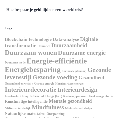
Hoe bespaar je geld tijdens een wereldreis?
Tags
Digitale
Blockchain technologie
Data-analyse
Duurzaamheid
transformatie
Domótica
Duurzaam wonen
Duurzame energie
Energie-efficiëntie
Duurzame mode
Energiebesparing
Gezonde
Financiële planning
levensstijl
Gezonde voeding
Gezondheid
Groene energie
Gezondheid en welzijn
Hernieuwbare energie
Interieurdecoratie
Interieurdesign
Internet of Things (IoT)
Interieurinrichting
Keukenorganisatie
Keukenapparatuur
Mentale gezondheid
Kunstmatige intelligentie
Mindfulness
Milieuvriendelijk
Minimalistisch design
Natuurlijke materialen
Ontspanning