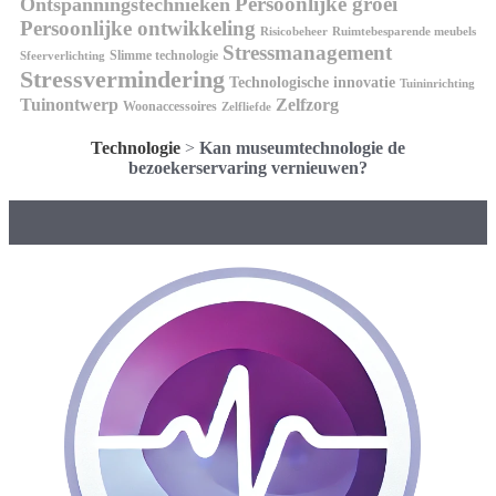
Persoonlijke groei
Ontspanningstechnieken
Persoonlijke ontwikkeling
Risicobeheer
Ruimtebesparende meubels
Stressmanagement
Slimme technologie
Sfeerverlichting
Stressvermindering
Technologische innovatie
Tuininrichting
Tuinontwerp
Zelfzorg
Woonaccessoires
Zelfliefde
Technologie
>
Kan museumtechnologie de
bezoekerservaring vernieuwen?