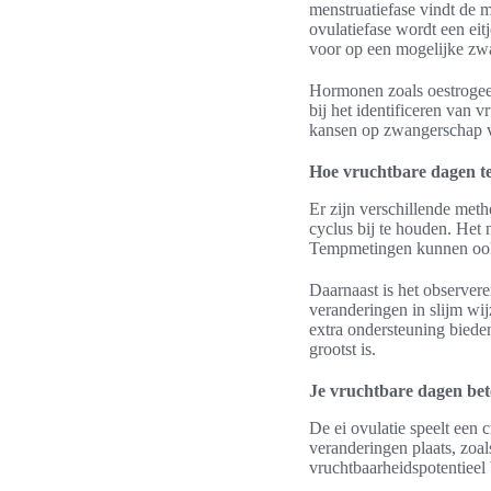
menstruatiefase vindt de me
ovulatiefase wordt een eit
voor op een mogelijke zw
Hormonen zoals oestrogeen
bij het identificeren van
kansen op zwangerschap 
Hoe vruchtbare dagen te
Er zijn verschillende me
cyclus bij te houden. Het
Tempmetingen kunnen ook w
Daarnaast is het observer
veranderingen in slijm wij
extra ondersteuning biede
grootst is.
Je vruchtbare dagen bet
De ei ovulatie speelt een 
veranderingen plaats, zoal
vruchtbaarheidspotentieel 