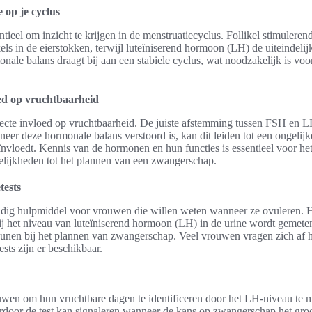
 op je cyclus
entieel om inzicht te krijgen in de menstruatiecyclus. Follikel stimuler
kels in de eierstokken, terwijl luteïniserend hormoon (LH) de uiteindelij
ale balans draagt bij aan een stabiele cyclus, wat noodzakelijk is voo
d op vruchtbaarheid
te invloed op vruchtbaarheid. De juiste afstemming tussen FSH en LH 
eer deze hormonale balans verstoord is, kan dit leiden tot een ongelij
nvloedt. Kennis van de hormonen en hun functies is essentieel voor he
lijkheden tot het plannen van een zwangerschap.
tests
andig hulpmiddel voor vrouwen die willen weten wanneer ze ovuleren. 
j het niveau van luteïniserend hormoon (LH) in de urine wordt gemete
teunen bij het plannen van zwangerschap. Veel vrouwen vragen zich af h
sts zijn er beschikbaar.
ouwen om hun vruchtbare dagen te identificeren door het LH-niveau te m
rdoor de test kan signaleren wanneer de kans op zwangerschap het groot