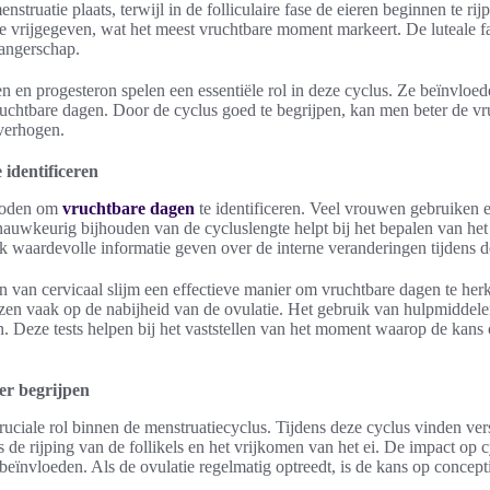
nstruatie plaats, terwijl in de folliculaire fase de eieren beginnen te rij
je vrijgegeven, wat het meest vruchtbare moment markeert. De luteale fa
angerschap.
 en progesteron spelen een essentiële rol in deze cyclus. Ze beïnvloed
 vruchtbare dagen. Door de cyclus goed te begrijpen, kan men beter de v
verhogen.
 identificeren
thoden om
vruchtbare dagen
te identificeren. Veel vrouwen gebruiken
 nauwkeurig bijhouden van de cycluslengte helpt bij het bepalen van he
aardevolle informatie geven over de interne veranderingen tijdens d
en van cervicaal slijm een effectieve manier om vruchtbare dagen te he
zen vaak op de nabijheid van de ovulatie. Het gebruik van hulpmiddelen
n. Deze tests helpen bij het vaststellen van het moment waarop de kan
er begrijpen
cruciale rol binnen de menstruatiecyclus. Tijdens deze cyclus vinden ver
s de rijping van de follikels en het vrijkomen van het ei. De impact op c
beïnvloeden. Als de ovulatie regelmatig optreedt, is de kans op concepti