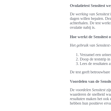
Ovulatietest Sensitest w
De
werking van Sensitest
i
dagen willen bepalen. De
achterhalen. De test werkt
ovulatie nabij is.
Hoe werkt de Sensitest o
Het
gebruik van Sensitest
Verzamel een urinem
Doop de teststrip i
Lees de resultaten a
De test geeft betrouwbare 
Voordelen van de Sensit
De
voordelen Sensitest
zij
waarderen de snelheid waa
resultaten
maken het ook ee
hebben hun positieve ervar