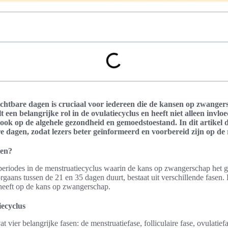
uchtbare dagen is cruciaal voor iedereen die de kansen op zwanger
t een belangrijke rol in de ovulatiecyclus en heeft niet alleen invl
ok op de algehele gezondheid en gemoedstoestand. In dit artikel 
 dagen, zodat lezers beter geïnformeerd en voorbereid zijn op de 
gen?
periodes in de menstruatiecyclus waarin de kans op zwangerschap het gr
rgaans tussen de 21 en 35 dagen duurt, bestaat uit verschillende fasen. 
 heeft op de kans op zwangerschap.
iecyclus
vier belangrijke fasen: de menstruatiefase, folliculaire fase, ovulatiefa