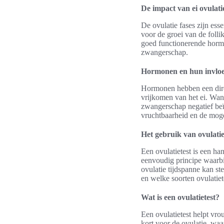
De impact van ei ovulatie
De ovulatie fases zijn ess
voor de groei van de folli
goed functionerende hormon
zwangerschap.
Hormonen en hun invloe
Hormonen hebben een direc
vrijkomen van het ei. Wann
zwangerschap negatief beï
vruchtbaarheid en de moge
Het gebruik van ovulatie
Een ovulatietest is een h
eenvoudig principe waarbi
ovulatie tijdspanne kan s
en welke soorten ovulatiete
Wat is een ovulatietest?
Een ovulatietest helpt vr
kort voor de ovulatie, waa