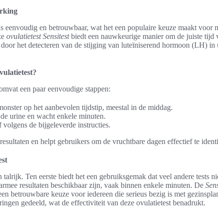
erking
s eenvoudig en betrouwbaar, wat het een populaire keuze maakt voor 
ze
ovulatietest Sensitest
biedt een nauwkeurige manier om de juiste tijd v
 door het detecteren van de stijging van luteïniserend hormoon (LH) in u
vulatietest?
omvat een paar eenvoudige stappen:
onster op het aanbevolen tijdstip, meestal in de middag.
n de urine en wacht enkele minuten.
f volgens de bijgeleverde instructies.
resultaten en helpt gebruikers om de vruchtbare dagen effectief te identi
est
n talrijk. Ten eerste biedt het een gebruiksgemak dat veel andere tests 
rmee resultaten beschikbaar zijn, vaak binnen enkele minuten. De
Sen
n betrouwbare keuze voor iedereen die serieus bezig is met gezinspla
ingen gedeeld, wat de effectiviteit van deze ovulatietest benadrukt.