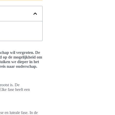
schap wil vergroten. De
oed op de mogelijkheid om
duiken we dieper in het
reis naar ouderschap.
ootst is. De
Elke fase heeft een
se en luteale fase. In de