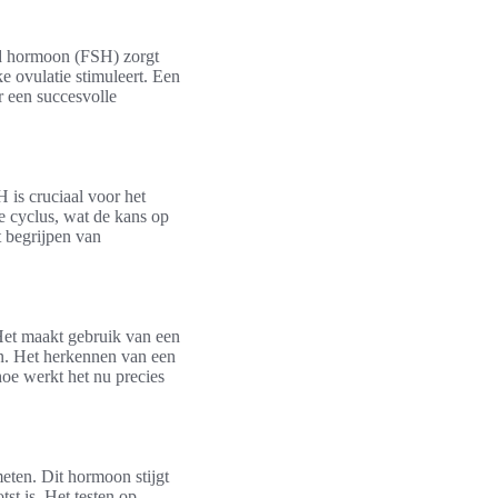
end hormoon (FSH) zorgt
ke ovulatie stimuleert. Een
r een succesvolle
is cruciaal voor het
ke cyclus, wat de kans op
t begrijpen van
Het maakt gebruik van een
n. Het herkennen van een
oe werkt het nu precies
eten. Dit hormoon stijgt
st is. Het testen op