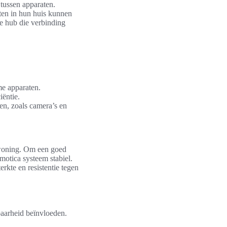
tussen apparaten.
ten in hun huis kunnen
le hub die verbinding
me apparaten.
iëntie.
en, zoals camera’s en
 woning. Om een goed
motica systeem stabiel.
rkte en resistentie tegen
baarheid beïnvloeden.