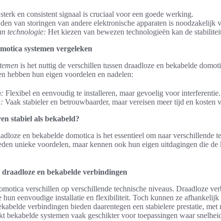
terk en consistent signaal is cruciaal voor een goede werking.
en van storingen van andere elektronische apparaten is noodzakelijk voo
n technologie:
Het kiezen van bewezen technologieën kan de stabilitei
omotica systemen vergeleken
stemen
is het nuttig de verschillen tussen draadloze en bekabelde domot
n hebben hun eigen voordelen en nadelen:
:
Flexibel en eenvoudig te installeren, maar gevoelig voor interferentie.
:
Vaak stabieler en betrouwbaarder, maar vereisen meer tijd en kosten vo
en stabiel als bekabeld?
aadloze en bekabelde domotica is het essentieel om naar verschillende t
ieden unieke voordelen, maar kennen ook hun eigen uitdagingen die de
 draadloze en bekabelde verbindingen
motica verschillen op verschillende technische niveaus. Draadloze ve
 hun eenvoudige installatie en flexibiliteit. Toch kunnen ze afhankelijk 
ekabelde verbindingen bieden daarentegen een stabielere prestatie, met
aakt bekabelde systemen vaak geschikter voor toepassingen waar snelhe