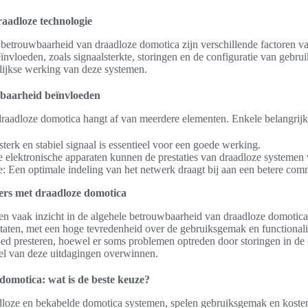
aadloze technologie
 betrouwbaarheid van draadloze domotica zijn verschillende factoren v
nvloeden, zoals signaalsterkte, storingen en de configuratie van gebruik
elijkse werking van deze systemen.
wbaarheid beïnvloeden
aadloze domotica hangt af van meerdere elementen. Enkele belangrijke
sterk en stabiel signaal is essentieel voor een goede werking.
re elektronische apparaten kunnen de prestaties van draadloze systemen 
: Een optimale indeling van het netwerk draagt bij aan een betere com
ers met draadloze domotica
n vaak inzicht in de algehele betrouwbaarheid van draadloze domotica
ltaten, met een hoge tevredenheid over de gebruiksgemak en functionalite
oed presteren, hoewel er soms problemen optreden door storingen in d
el van deze uitdagingen overwinnen.
domotica: wat is de beste keuze?
adloze en bekabelde domotica systemen, spelen gebruiksgemak en kosten 