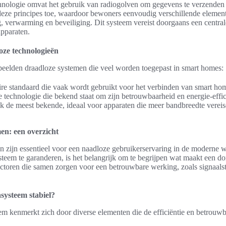
chnologie omvat het gebruik van radiogolven om gegevens te verzenden 
eze principes toe, waardoor bewoners eenvoudig verschillende elemen
g, verwarming en beveiliging. Dit systeem vereist doorgaans een centra
apparaten.
oze technologieën
rbeelden draadloze systemen die veel worden toegepast in smart homes:
re standaard die vaak wordt gebruikt voor het verbinden van smart ho
technologie die bekend staat om zijn betrouwbaarheid en energie-effic
jk de meest bekende, ideaal voor apparaten die meer bandbreedte vereis
en: een overzicht
n zijn essentieel voor een naadloze gebruikerservaring in de moderne
teem te garanderen, is het belangrijk om te begrijpen wat maakt een do
ctoren die samen zorgen voor een betrouwbare werking, zoals signaalste
systeem stabiel?
em kenmerkt zich door diverse elementen die de efficiëntie en betrouw