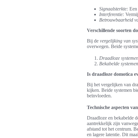
Signaalsterkte:
Een s
Interferentie:
Vermijd
Betrouwbaarheid va
Verschillende soorten d
Bij de
vergelijking van sy
overwegen. Beide systeme
Draadloze systemen
Bekabelde systemen
Is draadloze domotica ev
Bij het vergelijken van dr
kijken. Beide systemen b
beïnvloeden.
Technische aspecten van
Draadloze en bekabelde do
aantrekkelijk zijn vanwege
afstand tot het centrum. B
en lagere latentie. Dit m