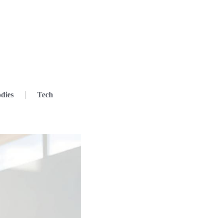
dies
Tech