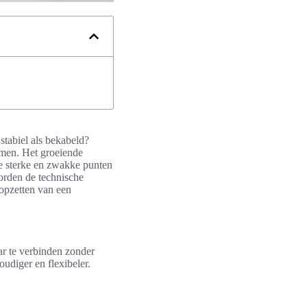
stabiel als bekabeld?
emen. Het groeiende
e sterke en zwakke punten
orden de technische
 opzetten van een
ar te verbinden zonder
udiger en flexibeler.