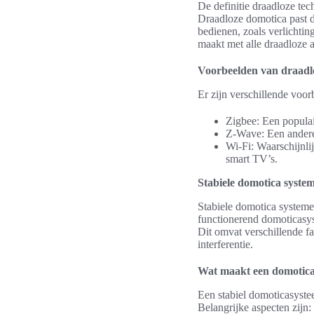
De definitie draadloze te
Draadloze domotica past d
bedienen, zoals verlichtin
maakt met alle draadloze 
Voorbeelden van draadl
Er zijn verschillende voo
Zigbee: Een populai
Z-Wave: Een andere 
Wi-Fi: Waarschijnli
smart TV’s.
Stabiele domotica system
Stabiele domotica systeme
functionerend domoticasys
Dit omvat verschillende fa
interferentie.
Wat maakt een domotica
Een stabiel domoticasyste
Belangrijke aspecten zijn: