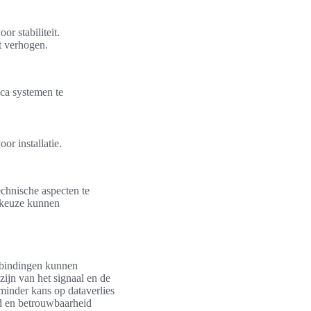
r stabiliteit.
t verhogen.
ica systemen te
or installatie.
echnische aspecten te
 keuze kunnen
rbindingen kunnen
zijn van het signaal en de
 minder kans op dataverlies
id en betrouwbaarheid