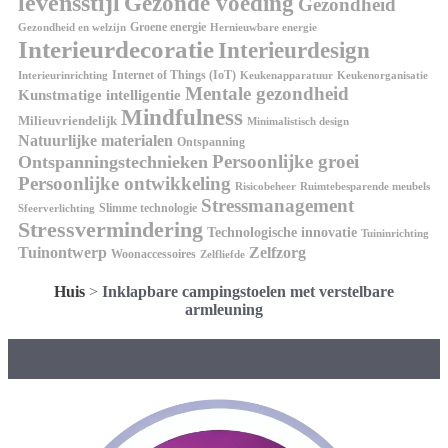
levensstijl
Gezonde voeding
Gezondheid
Groene energie
Gezondheid en welzijn
Hernieuwbare energie
Interieurdecoratie
Interieurdesign
Internet of Things (IoT)
Interieurinrichting
Keukenorganisatie
Keukenapparatuur
Mentale gezondheid
Kunstmatige intelligentie
Mindfulness
Milieuvriendelijk
Minimalistisch design
Natuurlijke materialen
Ontspanning
Persoonlijke groei
Ontspanningstechnieken
Persoonlijke ontwikkeling
Risicobeheer
Ruimtebesparende meubels
Stressmanagement
Slimme technologie
Sfeerverlichting
Stressvermindering
Technologische innovatie
Tuininrichting
Tuinontwerp
Zelfzorg
Woonaccessoires
Zelfliefde
Huis
>
Inklapbare campingstoelen met verstelbare
armleuning