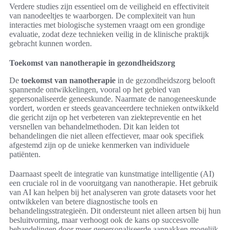
Verdere studies zijn essentieel om de veiligheid en effectiviteit
van nanodeeltjes te waarborgen. De complexiteit van hun
interacties met biologische systemen vraagt om een grondige
evaluatie, zodat deze technieken veilig in de klinische praktijk
gebracht kunnen worden.
Toekomst van nanotherapie in gezondheidszorg
De
toekomst van nanotherapie
in de gezondheidszorg belooft
spannende ontwikkelingen, vooral op het gebied van
gepersonaliseerde geneeskunde. Naarmate de nanogeneeskunde
vordert, worden er steeds geavanceerdere technieken ontwikkeld
die gericht zijn op het verbeteren van ziektepreventie en het
versnellen van behandelmethoden. Dit kan leiden tot
behandelingen die niet alleen effectiever, maar ook specifiek
afgestemd zijn op de unieke kenmerken van individuele
patiënten.
Daarnaast speelt de integratie van kunstmatige intelligentie (AI)
een cruciale rol in de vooruitgang van nanotherapie. Het gebruik
van AI kan helpen bij het analyseren van grote datasets voor het
ontwikkelen van betere diagnostische tools en
behandelingsstrategieën. Dit ondersteunt niet alleen artsen bij hun
besluitvorming, maar verhoogt ook de kans op succesvolle
behandelingen door meer gepersonaliseerde aanpakken mogelijk