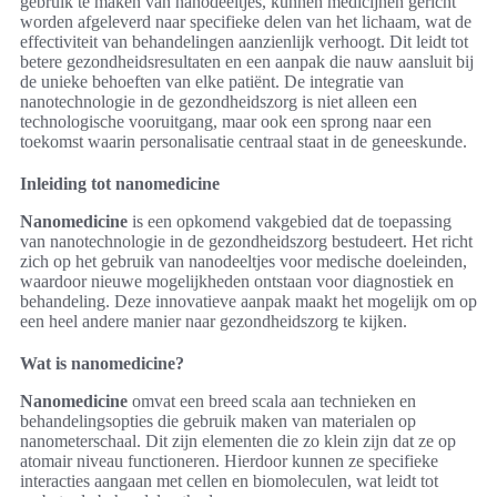
gebruik te maken van nanodeeltjes, kunnen medicijnen gericht
worden afgeleverd naar specifieke delen van het lichaam, wat de
effectiviteit van behandelingen aanzienlijk verhoogt. Dit leidt tot
betere gezondheidsresultaten en een aanpak die nauw aansluit bij
de unieke behoeften van elke patiënt. De integratie van
nanotechnologie in de gezondheidszorg is niet alleen een
technologische vooruitgang, maar ook een sprong naar een
toekomst waarin personalisatie centraal staat in de geneeskunde.
Inleiding tot nanomedicine
Nanomedicine
is een opkomend vakgebied dat de toepassing
van nanotechnologie in de gezondheidszorg bestudeert. Het richt
zich op het gebruik van nanodeeltjes voor medische doeleinden,
waardoor nieuwe mogelijkheden ontstaan voor diagnostiek en
behandeling. Deze innovatieve aanpak maakt het mogelijk om op
een heel andere manier naar gezondheidszorg te kijken.
Wat is nanomedicine?
Nanomedicine
omvat een breed scala aan technieken en
behandelingsopties die gebruik maken van materialen op
nanometerschaal. Dit zijn elementen die zo klein zijn dat ze op
atomair niveau functioneren. Hierdoor kunnen ze specifieke
interacties aangaan met cellen en biomoleculen, wat leidt tot