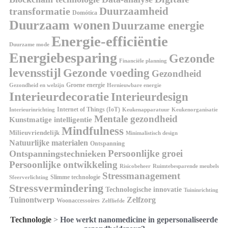
Duurzaamheid
transformatie
Domótica
Duurzaam wonen
Duurzame energie
Energie-efficiëntie
Duurzame mode
Energiebesparing
Gezonde
Financiële planning
levensstijl
Gezonde voeding
Gezondheid
Groene energie
Gezondheid en welzijn
Hernieuwbare energie
Interieurdecoratie
Interieurdesign
Internet of Things (IoT)
Interieurinrichting
Keukenorganisatie
Keukenapparatuur
Mentale gezondheid
Kunstmatige intelligentie
Mindfulness
Milieuvriendelijk
Minimalistisch design
Natuurlijke materialen
Ontspanning
Persoonlijke groei
Ontspanningstechnieken
Persoonlijke ontwikkeling
Risicobeheer
Ruimtebesparende meubels
Stressmanagement
Slimme technologie
Sfeerverlichting
Stressvermindering
Technologische innovatie
Tuininrichting
Tuinontwerp
Zelfzorg
Woonaccessoires
Zelfliefde
Technologie
>
Hoe werkt nanomedicine in gepersonaliseerde