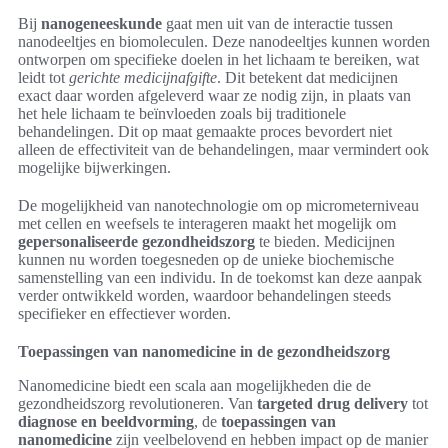
Bij
nanogeneeskunde
gaat men uit van de interactie tussen
nanodeeltjes en biomoleculen. Deze nanodeeltjes kunnen worden
ontworpen om specifieke doelen in het lichaam te bereiken, wat
leidt tot
gerichte medicijnafgifte
. Dit betekent dat medicijnen
exact daar worden afgeleverd waar ze nodig zijn, in plaats van
het hele lichaam te beïnvloeden zoals bij traditionele
behandelingen. Dit op maat gemaakte proces bevordert niet
alleen de effectiviteit van de behandelingen, maar vermindert ook
mogelijke bijwerkingen.
De mogelijkheid van nanotechnologie om op micrometerniveau
met cellen en weefsels te interageren maakt het mogelijk om
gepersonaliseerde gezondheidszorg
te bieden. Medicijnen
kunnen nu worden toegesneden op de unieke biochemische
samenstelling van een individu. In de toekomst kan deze aanpak
verder ontwikkeld worden, waardoor behandelingen steeds
specifieker en effectiever worden.
Toepassingen van nanomedicine in de gezondheidszorg
Nanomedicine biedt een scala aan mogelijkheden die de
gezondheidszorg revolutioneren. Van
targeted drug delivery
tot
diagnose en beeldvorming
, de
toepassingen van
nanomedicine
zijn veelbelovend en hebben impact op de manier