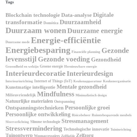
Tags
Digitale
Blockchain technologie
Data-analyse
Duurzaamheid
transformatie
Domótica
Duurzaam wonen
Duurzame energie
Energie-efficiëntie
Duurzame mode
Energiebesparing
Gezonde
Financiële planning
levensstijl
Gezonde voeding
Gezondheid
Groene energie
Gezondheid en welzijn
Hernieuwbare energie
Interieurdecoratie
Interieurdesign
Internet of Things (IoT)
Interieurinrichting
Keukenorganisatie
Keukenapparatuur
Mentale gezondheid
Kunstmatige intelligentie
Mindfulness
Milieuvriendelijk
Minimalistisch design
Natuurlijke materialen
Ontspanning
Persoonlijke groei
Ontspanningstechnieken
Persoonlijke ontwikkeling
Risicobeheer
Ruimtebesparende meubels
Stressmanagement
Slimme technologie
Sfeerverlichting
Stressvermindering
Technologische innovatie
Tuininrichting
Tuinontwerp
Zelfzorg
Woonaccessoires
Zelfliefde