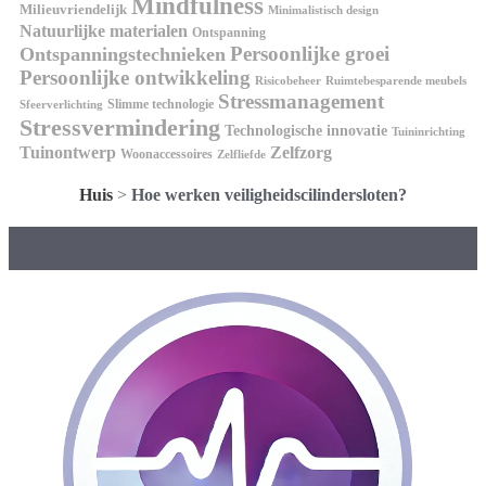
Mindfulness
Milieuvriendelijk
Minimalistisch design
Natuurlijke materialen
Ontspanning
Persoonlijke groei
Ontspanningstechnieken
Persoonlijke ontwikkeling
Risicobeheer
Ruimtebesparende meubels
Stressmanagement
Slimme technologie
Sfeerverlichting
Stressvermindering
Technologische innovatie
Tuininrichting
Tuinontwerp
Zelfzorg
Woonaccessoires
Zelfliefde
Huis
>
Hoe werken veiligheidscilindersloten?