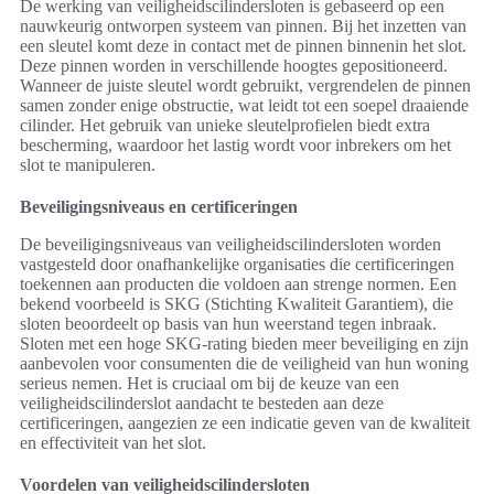
De werking van veiligheidscilindersloten is gebaseerd op een
nauwkeurig ontworpen systeem van pinnen. Bij het inzetten van
een sleutel komt deze in contact met de pinnen binnenin het slot.
Deze pinnen worden in verschillende hoogtes gepositioneerd.
Wanneer de juiste sleutel wordt gebruikt, vergrendelen de pinnen
samen zonder enige obstructie, wat leidt tot een soepel draaiende
cilinder. Het gebruik van unieke sleutelprofielen biedt extra
bescherming, waardoor het lastig wordt voor inbrekers om het
slot te manipuleren.
Beveiligingsniveaus en certificeringen
De beveiligingsniveaus van veiligheidscilindersloten worden
vastgesteld door onafhankelijke organisaties die certificeringen
toekennen aan producten die voldoen aan strenge normen. Een
bekend voorbeeld is SKG (Stichting Kwaliteit Garantiem), die
sloten beoordeelt op basis van hun weerstand tegen inbraak.
Sloten met een hoge SKG-rating bieden meer beveiliging en zijn
aanbevolen voor consumenten die de veiligheid van hun woning
serieus nemen. Het is cruciaal om bij de keuze van een
veiligheidscilinderslot aandacht te besteden aan deze
certificeringen, aangezien ze een indicatie geven van de kwaliteit
en effectiviteit van het slot.
Voordelen van veiligheidscilindersloten