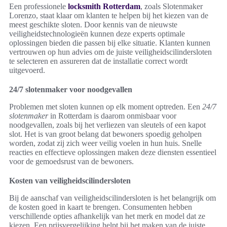
Een professionele
locksmith Rotterdam
, zoals Slotenmaker
Lorenzo, staat klaar om klanten te helpen bij het kiezen van de
meest geschikte sloten. Door kennis van de nieuwste
veiligheidstechnologieën kunnen deze experts optimale
oplossingen bieden die passen bij elke situatie. Klanten kunnen
vertrouwen op hun advies om de juiste veiligheidscilindersloten
te selecteren en assureren dat de installatie correct wordt
uitgevoerd.
24/7 slotenmaker voor noodgevallen
Problemen met sloten kunnen op elk moment optreden. Een
24/7
slotenmaker
in Rotterdam is daarom onmisbaar voor
noodgevallen, zoals bij het verliezen van sleutels of een kapot
slot. Het is van groot belang dat bewoners spoedig geholpen
worden, zodat zij zich weer veilig voelen in hun huis. Snelle
reacties en effectieve oplossingen maken deze diensten essentieel
voor de gemoedsrust van de bewoners.
Kosten van veiligheidscilindersloten
Bij de aanschaf van veiligheidscilindersloten is het belangrijk om
de kosten goed in kaart te brengen. Consumenten hebben
verschillende opties afhankelijk van het merk en model dat ze
kiezen. Een prijsvergelijking helpt bij het maken van de juiste