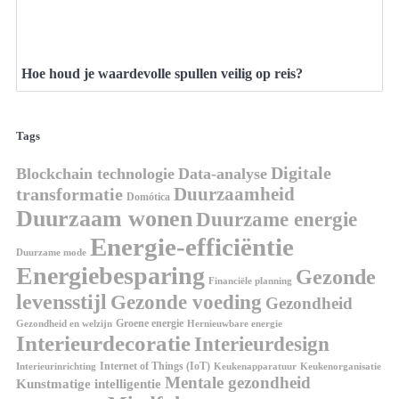
Hoe houd je waardevolle spullen veilig op reis?
Tags
Digitale
Blockchain technologie
Data-analyse
Duurzaamheid
transformatie
Domótica
Duurzaam wonen
Duurzame energie
Energie-efficiëntie
Duurzame mode
Energiebesparing
Gezonde
Financiële planning
levensstijl
Gezonde voeding
Gezondheid
Groene energie
Gezondheid en welzijn
Hernieuwbare energie
Interieurdecoratie
Interieurdesign
Internet of Things (IoT)
Interieurinrichting
Keukenorganisatie
Keukenapparatuur
Mentale gezondheid
Kunstmatige intelligentie