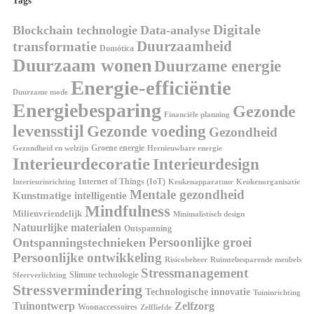
Tags
Digitale
Blockchain technologie
Data-analyse
Duurzaamheid
transformatie
Domótica
Duurzaam wonen
Duurzame energie
Energie-efficiëntie
Duurzame mode
Energiebesparing
Gezonde
Financiële planning
levensstijl
Gezonde voeding
Gezondheid
Groene energie
Gezondheid en welzijn
Hernieuwbare energie
Interieurdecoratie
Interieurdesign
Internet of Things (IoT)
Interieurinrichting
Keukenorganisatie
Keukenapparatuur
Mentale gezondheid
Kunstmatige intelligentie
Mindfulness
Milieuvriendelijk
Minimalistisch design
Natuurlijke materialen
Ontspanning
Persoonlijke groei
Ontspanningstechnieken
Persoonlijke ontwikkeling
Risicobeheer
Ruimtebesparende meubels
Stressmanagement
Slimme technologie
Sfeerverlichting
Stressvermindering
Technologische innovatie
Tuininrichting
Tuinontwerp
Zelfzorg
Woonaccessoires
Zelfliefde