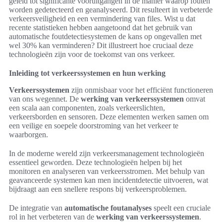
geleid tot significante vooruitgangen in de manier waarop fouten
worden gedetecteerd en geanalyseerd. Dit resulteert in verbeterde
verkeersveiligheid en een vermindering van files. Wist u dat
recente statistieken hebben aangetoond dat het gebruik van
automatische foutdetectiesystemen de kans op ongevallen met
wel 30% kan verminderen? Dit illustreert hoe cruciaal deze
technologieën zijn voor de toekomst van ons verkeer.
Inleiding tot verkeerssystemen en hun werking
Verkeerssystemen
zijn onmisbaar voor het efficiënt functioneren
van ons wegennet. De
werking van verkeerssystemen
omvat
een scala aan componenten, zoals verkeerslichten,
verkeersborden en sensoren. Deze elementen werken samen om
een veilige en soepele doorstroming van het verkeer te
waarborgen.
In de moderne wereld zijn verkeersmanagement technologieën
essentieel geworden. Deze technologieën helpen bij het
monitoren en analyseren van verkeersstromen. Met behulp van
geavanceerde systemen kan men incidentdetectie uitvoeren, wat
bijdraagt aan een snellere respons bij verkeersproblemen.
De integratie van
automatische foutanalyses
speelt een cruciale
rol in het verbeteren van de
werking van verkeerssystemen
.