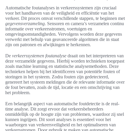
Automatische foutanalyses in verkeerssystemen zijn cruciaal
voor het handhaven van de veiligheid en efficiëntie van het
verkeer. Dit proces omvat verschillende stappen, te beginnen met
gegevensverzameling
. Sensoren en camera’s verzamelen continu
informatie over verkeersstromen, voertuigen en
omgevingsomstandigheden. Vervolgens worden deze gegevens
verwerkt met behulp van geavanceerde algoritmen die in staat
zijn om patronen en afwijkingen te herkennen.
De
verkeerssystemen foutanalyse
draait om het interpreteren van
deze verzamelde gegevens. Hierbij worden technieken toegepast
zoals machine learning en statistische analysemethoden. Deze
technieken helpen bij het identificeren van potentiële fouten of
storingen in het systeem. Zodra fouten zijn gedetecteerd,
genereert het systeem meldingen die de relevante informatie over
de fout bevatten, zoals de tijd, locatie en een omschrijving van
het probleem.
Een belangrijk aspect van automatische foutdetectie is de real-
time analyse. Dit zorgt ervoor dat verkeersbeheerders
onmiddellijk op de hoogte zijn van problemen, waardoor zij snel
kunnen ingrijpen. Dit soort analyses is essentieel voor het
waarborgen van verkeersveiligheid en het optimaliseren van
verkeersstromen. Door gebruik te maken van automatische