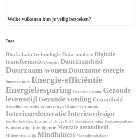
Welke vulkanen kun je veilig bezoeken?
Tags
Digitale
Blockchain technologie
Data-analyse
Duurzaamheid
transformatie
Domótica
Duurzaam wonen
Duurzame energie
Energie-efficiëntie
Duurzame mode
Energiebesparing
Gezonde
Financiële planning
levensstijl
Gezonde voeding
Gezondheid
Groene energie
Gezondheid en welzijn
Hernieuwbare energie
Interieurdecoratie
Interieurdesign
Internet of Things (IoT)
Interieurinrichting
Keukenorganisatie
Keukenapparatuur
Mentale gezondheid
Kunstmatige intelligentie
Mindfulness
Milieuvriendelijk
Minimalistisch design