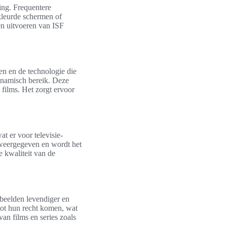
ring. Frequentere
kleurde schermen of
ten uitvoeren van ISF
en en de technologie die
dynamisch bereik. Deze
e films. Het zorgt ervoor
t er voor televisie-
r weergegeven en wordt het
e kwaliteit van de
beelden levendiger en
 tot hun recht komen, wat
an films en series zoals