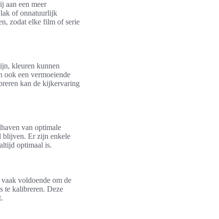
ij aan een meer
lak of onnatuurlijk
n, zodat elke film of serie
zijn, kleuren kunnen
kan ook een vermoeiende
ibreren kan de kijkervaring
ndhaven van optimale
 blijven. Er zijn enkele
tijd optimaal is.
is vaak voldoende om de
ks te kalibreren. Deze
.