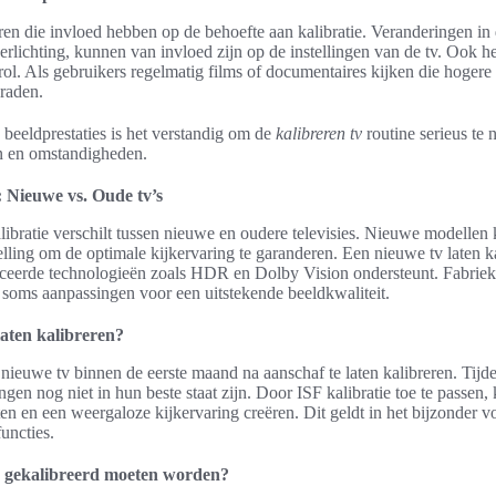
oren die invloed hebben op de behoefte aan kalibratie. Veranderingen in
erlichting, kunnen van invloed zijn op de instellingen van de tv. Ook he
ol. Als gebruikers regelmatig films of documentaires kijken die hogere b
 raden.
n beeldprestaties is het verstandig om de
kalibreren tv
routine serieus te
en en omstandigheden.
: Nieuwe vs. Oude tv’s
libratie verschilt tussen nieuwe en oudere televisies. Nieuwe modellen
elling om de optimale kijkervaring te garanderen. Een nieuwe tv laten ka
ceerde technologieën zoals HDR en Dolby Vision ondersteunt. Fabrieksi
n soms aanpassingen voor een uitstekende beeldkwaliteit.
aten kalibreren?
nieuwe tv binnen de eerste maand na aanschaf te laten kalibreren. Tij
ngen nog niet in hun beste staat zijn. Door ISF kalibratie toe te passen
ten en een weergaloze kijkervaring creëren. Dit geldt in het bijzonder v
uncties.
 gekalibreerd moeten worden?