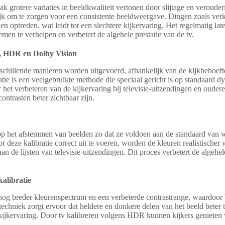
k grotere variaties in beeldkwaliteit vertonen door slijtage en veroude
lijk om te zorgen voor een consistente beeldweergave. Dingen zoals ver
n optreden, wat leidt tot een slechtere kijkervaring. Het regelmatig la
emen te verhelpen en verbetert de algehele prestatie van de tv.
R, HDR en Dolby Vision
chillende manieren worden uitgevoerd, afhankelijk van de kijkbehoeft
tie is een veelgebruikte methode die speciaal gericht is op standaard 
or het verbeteren van de kijkervaring bij televisie-uitzendingen en ouder
ontrasten beter zichtbaar zijn.
op het afstemmen van beelden zo dat ze voldoen aan de standaard van wa
r deze kalibratie correct uit te voeren, worden de kleuren realistische
an de lijsten van televisie-uitzendingen. Dit proces verbetert de algehel
alibratie
nog breder kleurenspectrum en een verbeterde contrastrange, waardoor 
 techniek zorgt ervoor dat heldere en donkere delen van het beeld beter
kijkervaring. Door tv kalibreren volgens HDR kunnen kijkers genieten v