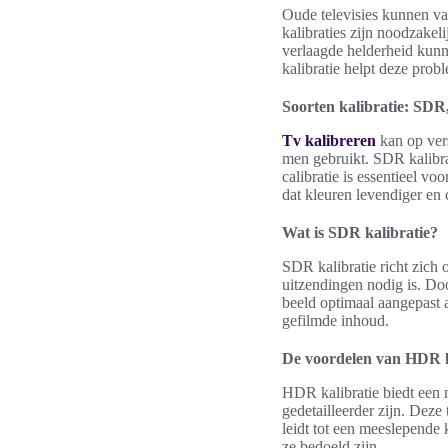
Oude televisies kunnen vaa
kalibraties zijn noodzake
verlaagde helderheid kunne
kalibratie helpt deze probl
Soorten kalibratie: SD
Tv kalibreren
kan op vers
men gebruikt. SDR kalibra
calibratie is essentieel vo
dat kleuren levendiger en c
Wat is SDR kalibratie?
SDR kalibratie richt zich 
uitzendingen nodig is. Doo
beeld optimaal aangepast a
gefilmde inhoud.
De voordelen van HDR k
HDR kalibratie biedt een 
gedetailleerder zijn. Deze
leidt tot een meeslepende 
ze bedoeld zijn.