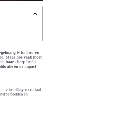
egelmatig tv kalibreren
teld. Maar hoe vaak moet
 een haarscherp beeld
alibratie en de impact
n tv instellingen cruciaal
scherpe beelden en