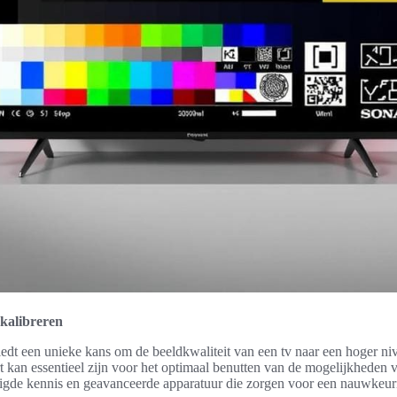
 kalibreren
iedt een unieke kans om de beeldkwaliteit van een tv naar een hoger nive
 kan essentieel zijn voor het optimaal benutten van de mogelijkheden va
igde kennis en geavanceerde apparatuur die zorgen voor een nauwkeur