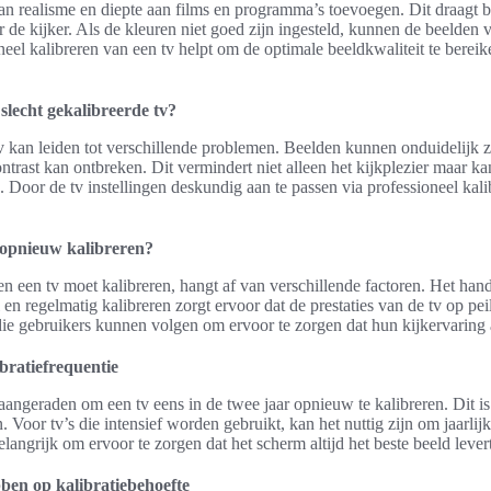
an realisme en diepte aan films en programma’s toevoegen. Dit draagt b
de kijker. Als de kleuren niet goed zijn ingesteld, kunnen de beelden v
el kalibreren van een tv helpt om de optimale beeldkwaliteit te bereike
 slecht gekalibreerde tv?
tv kan leiden tot verschillende problemen. Beelden kunnen onduidelijk 
ntrast kan ontbreken. Dit vermindert niet alleen het kijkplezier maar 
. Door de tv instellingen deskundig aan te passen via professioneel kal
 opnieuw kalibreren?
 een tv moet kalibreren, hangt af van verschillende factoren. Het ha
l en regelmatig kalibreren zorgt ervoor dat de prestaties van de tv op peil
ie gebruikers kunnen volgen om ervoor te zorgen dat hun kijkervaring al
bratiefrequentie
angeraden om een tv eens in de twee jaar opnieuw te kalibreren. Dit 
 Voor tv’s die intensief worden gebruikt, kan het nuttig zijn om jaarlij
langrijk om ervoor te zorgen dat het scherm altijd het beste beeld levert
bben op kalibratiebehoefte