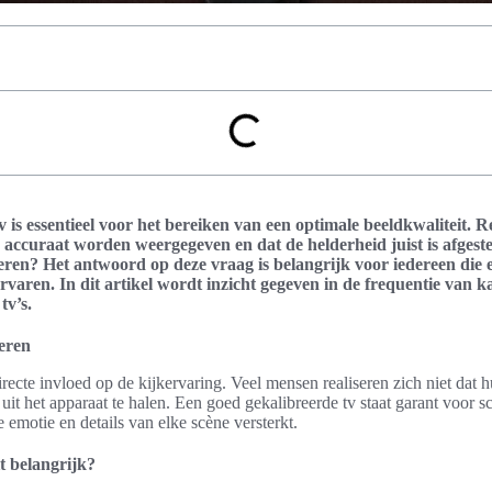
v is essentieel voor het bereiken van een optimale beeldkwaliteit. R
n accuraat worden weergegeven en dat de helderheid juist is afges
eren? Het antwoord op deze vraag is belangrijk voor iedereen die
rvaren. In dit artikel wordt inzicht gegeven in de frequentie van k
tv’s.
reren
recte invloed op de kijkervaring. Veel mensen realiseren zich niet dat hu
s uit het apparaat te halen. Een goed gekalibreerde tv staat garant voor 
e emotie en details van elke scène versterkt.
t belangrijk?