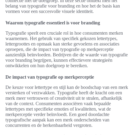
connectie met de doelgroep. In deze sectie ontdekt men het
belang van typografie voor branding en hoe het de basis kan
vormen voor een succesvolle visuele identiteit.
Waarom typografie essentieel is voor branding
Typografie speelt een cruciale rol in hoe consumenten merken
waarnemen. Het gebruik van specifiek gekozen lettertypes,
lettergroottes en opmaak kan sterke gevoelens en associaties
oproepen, die de impact van typografie op merkperceptie
aanzienlijk beïnvloeden. Bedrijven die de waarde van typografie
voor branding begrijpen, kunnen effectievere strategieën
ontwikkelen om hun doelgroep te bereiken.
De impact van typografie op merkperceptie
De keuze voor lettertype en stijl kan de boodschap van een merk
versterken of verzwakken. Typografie heeft de kracht om een
merk meer vertrouwen of creativiteit uit te stralen, afhankelijk
van de context. Consumenten associëren vaak bepaalde
lettertypes met specifieke emoties of kwaliteiten, wat de
merkperceptie verder beïnvloedt. Een goed doordachte
typografische aanpak kan een merk onderscheiden van
concurrenten en de herkenbaarheid vergroten.