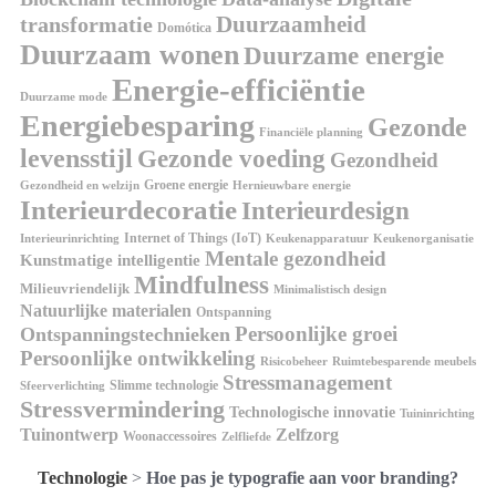
Duurzaamheid
transformatie
Domótica
Duurzaam wonen
Duurzame energie
Energie-efficiëntie
Duurzame mode
Energiebesparing
Gezonde
Financiële planning
levensstijl
Gezonde voeding
Gezondheid
Groene energie
Gezondheid en welzijn
Hernieuwbare energie
Interieurdecoratie
Interieurdesign
Internet of Things (IoT)
Interieurinrichting
Keukenorganisatie
Keukenapparatuur
Mentale gezondheid
Kunstmatige intelligentie
Mindfulness
Milieuvriendelijk
Minimalistisch design
Natuurlijke materialen
Ontspanning
Persoonlijke groei
Ontspanningstechnieken
Persoonlijke ontwikkeling
Risicobeheer
Ruimtebesparende meubels
Stressmanagement
Slimme technologie
Sfeerverlichting
Stressvermindering
Technologische innovatie
Tuininrichting
Tuinontwerp
Zelfzorg
Woonaccessoires
Zelfliefde
Technologie
>
Hoe pas je typografie aan voor branding?