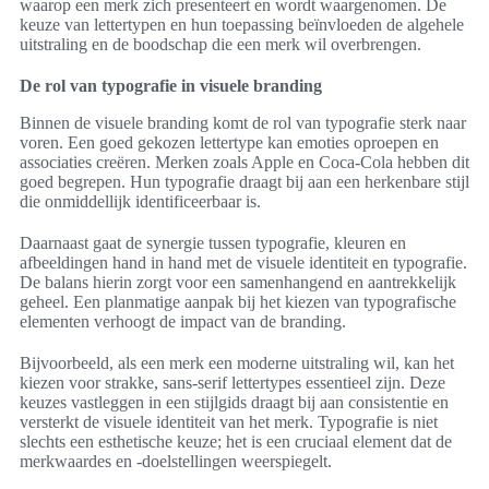
waarop een merk zich presenteert en wordt waargenomen. De
keuze van lettertypen en hun toepassing beïnvloeden de algehele
uitstraling en de boodschap die een merk wil overbrengen.
De rol van typografie in visuele branding
Binnen de visuele branding komt de rol van typografie sterk naar
voren. Een goed gekozen lettertype kan emoties oproepen en
associaties creëren. Merken zoals Apple en Coca-Cola hebben dit
goed begrepen. Hun typografie draagt bij aan een herkenbare stijl
die onmiddellijk identificeerbaar is.
Daarnaast gaat de synergie tussen typografie, kleuren en
afbeeldingen hand in hand met de visuele identiteit en typografie.
De balans hierin zorgt voor een samenhangend en aantrekkelijk
geheel. Een planmatige aanpak bij het kiezen van typografische
elementen verhoogt de impact van de branding.
Bijvoorbeeld, als een merk een moderne uitstraling wil, kan het
kiezen voor strakke, sans-serif lettertypes essentieel zijn. Deze
keuzes vastleggen in een stijlgids draagt bij aan consistentie en
versterkt de visuele identiteit van het merk. Typografie is niet
slechts een esthetische keuze; het is een cruciaal element dat de
merkwaardes en -doelstellingen weerspiegelt.