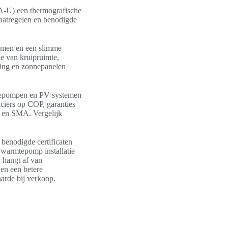
PA-U) een thermografische
 maatregelen en benodigde
ramen en een slimme
ie van kruipruimte,
ming en zonnepanelen
mtepompen en PV-systemen
nciers op COP, garanties
e en SMA. Vergelijk
benodigde certificaten
n warmtepomp installatie
 hangt af van
 en een betere
arde bij verkoop.