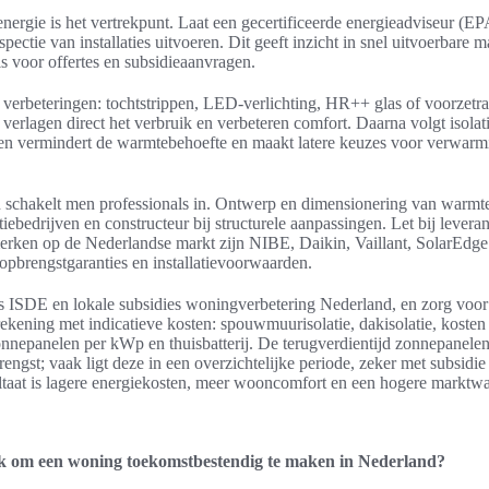
nergie is het vertrekpunt. Laat een gecertificeerde energieadviseur (E
spectie van installaties uitvoeren. Dit geeft inzicht in snel uitvoerbare
s voor offertes en subsidieaanvragen.
verbeteringen: tochtstrippen, LED-verlichting, HR++ glas of voorzet
verlagen direct het verbruik en verbeteren comfort. Daarna volgt isolat
en vermindert de warmtebehoefte en maakt latere keuzes voor verwar
en schakelt men professionals in. Ontwerp en dimensionering van war
tiebedrijven en constructeur bij structurele aanpassingen. Let bij levera
erken op de Nederlandse markt zijn NIBE, Daikin, Vaillant, SolarEdg
 opbrengstgaranties en installatievoorwaarden.
ls ISDE en lokale subsidies woningverbetering Nederland, en zorg voor 
rekening met indicatieve kosten: spouwmuurisolatie, dakisolatie, koste
onnepanelen per kWp en thuisbatterij. De terugverdientijd zonnepanelen
engst; vaak ligt deze in een overzichtelijke periode, zeker met subsidie
ultaat is lagere energiekosten, meer wooncomfort en een hogere marktwa
jk om een woning toekomstbestendig te maken in Nederland?