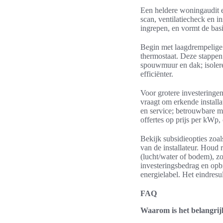
Een heldere woningaudit e
scan, ventilatiecheck en in
ingrepen, en vormt de basi
Begin met laagdrempelige 
thermostaat. Deze stappen 
spouwmuur en dak; isoler
efficiënter.
Voor grotere investering
vraagt om erkende installa
en service; betrouwbare m
offertes op prijs per kWp,
Bekijk subsidieopties zoa
van de installateur. Houd 
(lucht/water of bodem), z
investeringsbedrag en opbr
energielabel. Het eindres
FAQ
Waarom is het belangri