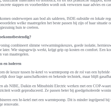
ng; duurzame materialen en domotica; en tot slot praktische stappen, kost
concrete stappen en voorbeelden wordt ook verwezen naar advies en ca
 komen onderwerpen aan bod als salderen, ISDE-subsidie en lokale re
oordelen welke maatregelen het beste passen bij zijn of haar situatie 
iezuinig huis te creëren.
toekomstbestendig?
oning combineert slimme verwarmingskeuzes, goede isolatie, hernieuw
 later. Wie stapsgewijs werkt, krijgt grip op kosten en comfort. Een kor
ren van maatregelen.
 en isoleren
 om de keuze tussen hr-ketel vs warmtepomp en de rol van een hybride c
kkelijk door lage aanschafkosten en bekende techniek, maar blijft gasafha
als NIBE, Daikin en Mitsubishi Electric werken met een COP-waarde
triciteit wordt geproduceerd. Ze passen beter bij goedgeïsoleerde won
neren een hr-ketel met een warmtepomp. Dit is minder ingrijpend bij 
ge renovatie.