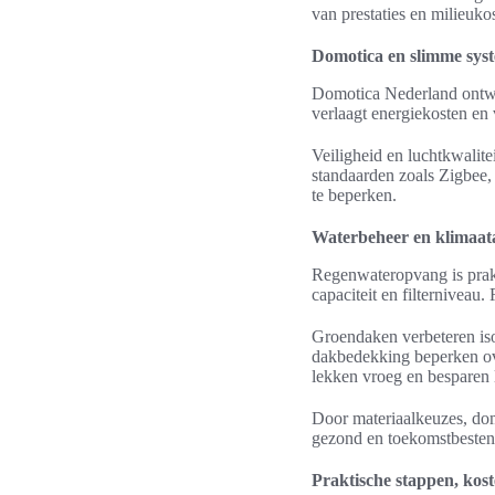
van prestaties en milieuko
Domotica en slimme sys
Domotica Nederland ontwik
verlaagt energiekosten en
Veiligheid en luchtkwalit
standaarden zoals Zigbee, 
te beperken.
Waterbeheer en klimaat
Regenwateropvang is prakt
capaciteit en filterniveau
Groendaken verbeteren isol
dakbedekking beperken ove
lekken vroeg en besparen li
Door materiaalkeuzes, dom
gezond en toekomstbestend
Praktische stappen, kos