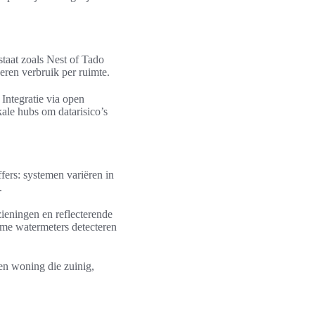
taat zoals Nest of Tado
ren verbruik per ruimte.
Integratie via open
kale hubs om datarisico’s
fers: systemen variëren in
.
zieningen en reflecterende
mme watermeters detecteren
en woning die zuinig,