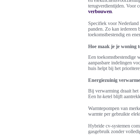
en elektriciteitsvoorzieni
terugverdientijden. Voor 
verbouwen
.
Specifiek voor Nederland
panden. Zo kan iedereen be
toekomstbestendig en energ
Hoe maak je je woning 
Een toekomstbestendige w
aanpasbare indelingen voor
huis helpt bij het priorite
Energiezuinig verwarmen
Bij verwarming draait het
Een hr-ketel blijft aantre
Warmtepompen van merken 
warmte per gebruikte elek
Hybride cv-systemen combi
gasgebruik zonder volledi