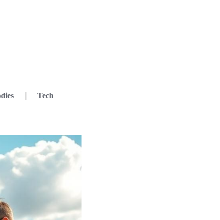
dies
Tech