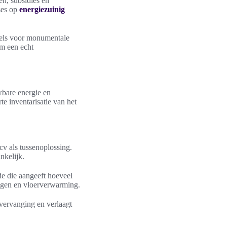
en, subsidies en
ses op
energiezuinig
gels voor monumentale
om een echt
bare energie en
te inventarisatie van het
v als tussenoplossing.
nkelijk.
 die aangeeft hoeveel
ingen en vloerverwarming.
vervanging en verlaagt