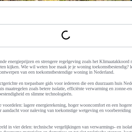
ende energieprijzen en strengere regelgeving zoals het Klimaatakkoord 
ten kijken. Wie wil weten hoe maak je je woning toekomstbestendig? le
t ontwerpen van een toekomstbestendige woning in Nederland.
uctgerichte en toepasbare gids voor iedereen die een duurzaam huis Nede
is maatregelen zoals betere isolatie, efficiënte verwarming en zonne-e
bestendigheid en slimme technologieën.
 de voordelen: lagere energierekening, hoger wooncomfort en een hoge
er aandacht voor naleving van toekomstige wetgeving en voorbereiding
eld in vier delen: technische vergelijkingen van verwarmings- en isola