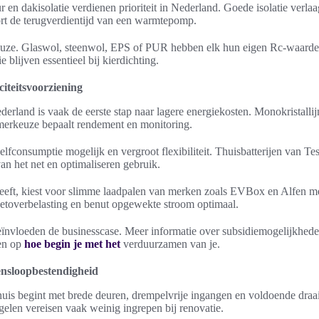
en dakisolatie verdienen prioriteit in Nederland. Goede isolatie verla
ort de terugverdientijd van een warmtepomp.
alkeuze. Glaswol, steenwol, EPS of PUR hebben elk hun eigen Rc-waarde
e blijven essentieel bij kierdichting.
citeitsvoorziening
rland is vaak de eerste stap naar lagere energiekosten. Monokristallij
erkeuze bepaalt rendement en monitoring.
elfconsumptie mogelijk en vergroot flexibiliteit. Thuisbatterijen van T
 het net en optimaliseren gebruik.
heeft, kiest voor slimme laadpalen van merken zoals EVBox en Alfen m
etoverbelasting en benut opgewekte stroom optimaal.
eïnvloeden de businesscase. Meer informatie over subsidiemogelijkhede
ven op
hoe begin je met het
verduurzamen van je.
ensloopbestendigheid
uis begint met brede deuren, drempelvrije ingangen en voldoende draai
elen vereisen vaak weinig ingrepen bij renovatie.