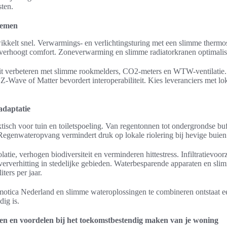
sten.
temen
kelt snel. Verwarmings- en verlichtingsturing met een slimme thermos
 verhoogt comfort. Zoneverwarming en slimme radiatorkranen optimalise
eit verbeteren met slimme rookmelders, CO2-meters en WTW-ventilatie. 
Z-Wave of Matter bevordert interoperabiliteit. Kies leveranciers met lo
adaptatie
isch voor tuin en toiletspoeling. Van regentonnen tot ondergrondse buf
. Regenwateropvang vermindert druk op lokale riolering bij hevige buien
atie, verhogen biodiversiteit en verminderen hittestress. Infiltratievoor
rverhitting in stedelijke gebieden. Waterbesparende apparaten en sli
ters per jaar.
otica Nederland en slimme wateroplossingen te combineren ontstaat e
ig is.
ten en voordelen bij het toekomstbestendig maken van je woning