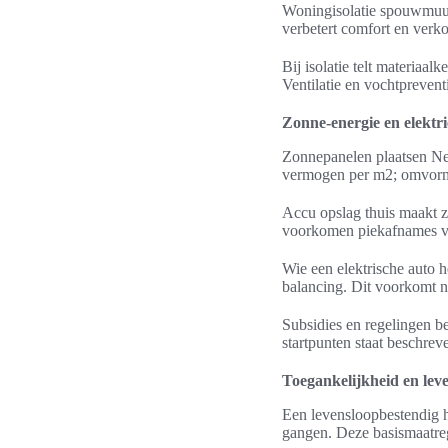
Woningisolatie spouwmuur 
verbetert comfort en verk
Bij isolatie telt materia
Ventilatie en vochtpreventi
Zonne-energie en elektri
Zonnepanelen plaatsen Nede
vermogen per m2; omvorm
Accu opslag thuis maakt z
voorkomen piekafnames van
Wie een elektrische auto 
balancing. Dit voorkomt n
Subsidies en regelingen b
startpunten staat beschre
Toegankelijkheid en lev
Een levensloopbestendig h
gangen. Deze basismaatreg