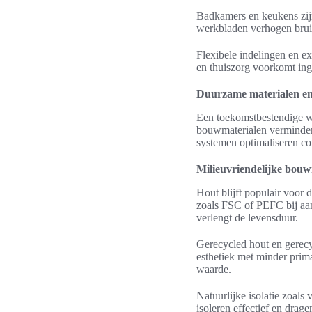
Badkamers en keukens zijn
werkbladen verhogen bruik
Flexibele indelingen en ex
en thuiszorg voorkomt ing
Duurzame materialen en
Een toekomstbestendige wo
bouwmaterialen verminder
systemen optimaliseren co
Milieuvriendelijke bouw
Hout blijft populair voor 
zoals FSC of PEFC bij aa
verlengt de levensduur.
Gerecycled hout en gerec
esthetiek met minder primai
waarde.
Natuurlijke isolatie zoal
isoleren effectief en dr