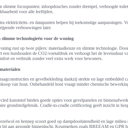
 slimme focuspunten: inloopdouches zonder drempel, verhoogde toilett
baarheid voor alle leeftijden.
tra elektriciteits- en datapunten helpen bij toekomstige aanpassingen.
rijpende verbouwingen later.
 slimme technologieën voor de woning
ning rust op twee pijlers: materiaalkeuze en slimme technologie. Doo
t een huishouden de CO2-voetafdruk en verhoogt het de levensduur va
mfort en verbruik zonder veel extra werk voor bewoners.
materialen
draagconstructies en gevelbekleding dankzij sterkte en lage embedded ca
nkoop van hout. Onbehandeld hout vraagt minder chemische bewerkin
ycled kunststof bieden goede opties voor gevelpanelen en binnenafwer
re grondstofgebruik. Cradle-to-cradle certificering geeft inzicht in her
s vezelwol en hennep scoort goed op dampdoorlatendheid en lage milieu
agen bij aan gezonde binnenlucht. Keurmerken zoals BREEAM en GPR hel