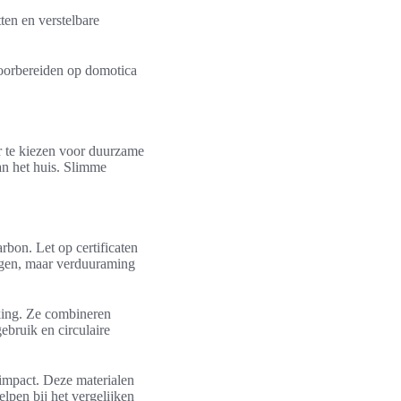
en en verstelbare
 Voorbereiden op domotica
r te kiezen voor duurzame
n het huis. Slimme
rbon. Let op certificaten
gen, maar verduuraming
king. Ze combineren
gebruik en circulaire
-impact. Deze materialen
pen bij het vergelijken