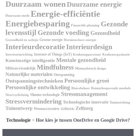
Duurzaam wonen
Duurzame energie
Energie-efficiëntie
Duurzame mode
Energiebesparing
Gezonde
Financiële planning
levensstijl
Gezonde voeding
Gezondheid
Groene energie
Gezondheid en welzijn
Hernieuwbare energie
Interieurdecoratie
Interieurdesign
Internet of Things (IoT)
Interieurinrichting
Keukenorganisatie
Keukenapparatuur
Mentale gezondheid
Kunstmatige intelligentie
Mindfulness
Milieuvriendelijk
Minimalistisch design
Natuurlijke materialen
Ontspanning
Persoonlijke groei
Ontspanningstechnieken
Persoonlijke ontwikkeling
Risicobeheer
Ruimtebesparende meubels
Stressmanagement
Slimme technologie
Sfeerverlichting
Stressvermindering
Technologische innovatie
Tuininrichting
Tuinontwerp
Zelfzorg
Woonaccessoires
Zelfliefde
Technologie
>
Hoe kies je tussen OneDrive en Google Drive?