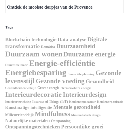
Ontdek de mooiste dorpjes van de Provence
Tags
Digitale
Blockchain technologie
Data-analyse
Duurzaamheid
transformatie
Domótica
Duurzaam wonen
Duurzame energie
Energie-efficiëntie
Duurzame mode
Energiebesparing
Gezonde
Financiële planning
levensstijl
Gezonde voeding
Gezondheid
Groene energie
Gezondheid en welzijn
Hernieuwbare energie
Interieurdecoratie
Interieurdesign
Internet of Things (IoT)
Interieurinrichting
Keukenorganisatie
Keukenapparatuur
Mentale gezondheid
Kunstmatige intelligentie
Mindfulness
Milieuvriendelijk
Minimalistisch design
Natuurlijke materialen
Ontspanning
Persoonlijke groei
Ontspanningstechnieken