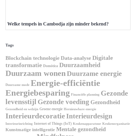
Welke tempels in Cambodja zijn minder bekend?
Tags
Digitale
Blockchain technologie
Data-analyse
Duurzaamheid
transformatie
Domótica
Duurzaam wonen
Duurzame energie
Energie-efficiëntie
Duurzame mode
Energiebesparing
Gezonde
Financiële planning
levensstijl
Gezonde voeding
Gezondheid
Groene energie
Gezondheid en welzijn
Hernieuwbare energie
Interieurdecoratie
Interieurdesign
Internet of Things (IoT)
Interieurinrichting
Keukenorganisatie
Keukenapparatuur
Mentale gezondheid
Kunstmatige intelligentie