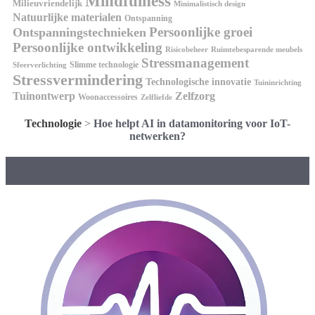
Mindfulness
Milieuvriendelijk
Minimalistisch design
Natuurlijke materialen
Ontspanning
Persoonlijke groei
Ontspanningstechnieken
Persoonlijke ontwikkeling
Risicobeheer
Ruimtebesparende meubels
Stressmanagement
Slimme technologie
Sfeerverlichting
Stressvermindering
Technologische innovatie
Tuininrichting
Tuinontwerp
Zelfzorg
Woonaccessoires
Zelfliefde
Technologie
>
Hoe helpt AI in datamonitoring voor IoT-
netwerken?