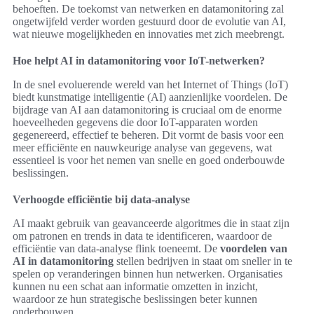
behoeften. De toekomst van netwerken en datamonitoring zal
ongetwijfeld verder worden gestuurd door de evolutie van AI,
wat nieuwe mogelijkheden en innovaties met zich meebrengt.
Hoe helpt AI in datamonitoring voor IoT-netwerken?
In de snel evoluerende wereld van het Internet of Things (IoT)
biedt kunstmatige intelligentie (AI) aanzienlijke voordelen. De
bijdrage van AI aan datamonitoring is cruciaal om de enorme
hoeveelheden gegevens die door IoT-apparaten worden
gegenereerd, effectief te beheren. Dit vormt de basis voor een
meer efficiënte en nauwkeurige analyse van gegevens, wat
essentieel is voor het nemen van snelle en goed onderbouwde
beslissingen.
Verhoogde efficiëntie bij data-analyse
AI maakt gebruik van geavanceerde algoritmes die in staat zijn
om patronen en trends in data te identificeren, waardoor de
efficiëntie van data-analyse flink toeneemt. De
voordelen van
AI in datamonitoring
stellen bedrijven in staat om sneller in te
spelen op veranderingen binnen hun netwerken. Organisaties
kunnen nu een schat aan informatie omzetten in inzicht,
waardoor ze hun strategische beslissingen beter kunnen
onderbouwen.