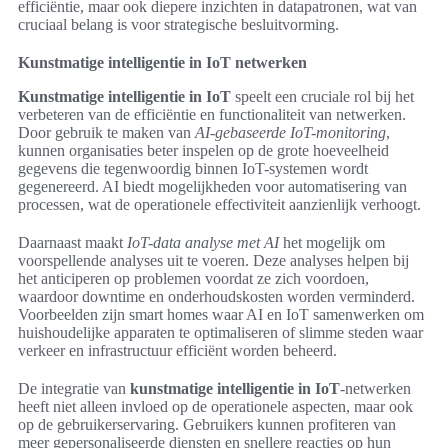
efficiëntie, maar ook diepere inzichten in datapatronen, wat van
cruciaal belang is voor strategische besluitvorming.
Kunstmatige intelligentie in IoT netwerken
Kunstmatige intelligentie in IoT
speelt een cruciale rol bij het
verbeteren van de efficiëntie en functionaliteit van netwerken.
Door gebruik te maken van
AI-gebaseerde IoT-monitoring
,
kunnen organisaties beter inspelen op de grote hoeveelheid
gegevens die tegenwoordig binnen IoT-systemen wordt
gegenereerd. AI biedt mogelijkheden voor automatisering van
processen, wat de operationele effectiviteit aanzienlijk verhoogt.
Daarnaast maakt
IoT-data analyse met AI
het mogelijk om
voorspellende analyses uit te voeren. Deze analyses helpen bij
het anticiperen op problemen voordat ze zich voordoen,
waardoor downtime en onderhoudskosten worden verminderd.
Voorbeelden zijn smart homes waar AI en IoT samenwerken om
huishoudelijke apparaten te optimaliseren of slimme steden waar
verkeer en infrastructuur efficiënt worden beheerd.
De integratie van
kunstmatige intelligentie in IoT
-netwerken
heeft niet alleen invloed op de operationele aspecten, maar ook
op de gebruikerservaring. Gebruikers kunnen profiteren van
meer gepersonaliseerde diensten en snellere reacties op hun