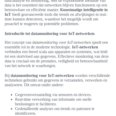
data-analyse en monitoring. Met de exponentiële toename van
data is het essentieel dat netwerken blijven functioneren op een
betrouwbare en efficiënte manier.
Kunstmatige intelligentie in
IoT
biedt geavanceerde tools die trends en afwijkingen in real-
time kunnen detecteren, waardoor het mogelijk wordt om
proactief te reageren op potentiële problemen.
Introductie tot datamonitoring voor IoT-netwerken
Het concept van
datamonitoring voor IoT-netwerken
speelt een
essentiële rol in de moderne technologie.
IoT-netwerken
verbinden een breed scala aan apparaten en systemen, wat leidt
tot een stortvloed aan gegevens. Effectieve monitoring van deze
data is cruciaal om de prestaties, veiligheid en betrouwbaarheid
van het netwerk te waarborgen.
Bij
datamonitoring voor IoT-netwerken
worden verschillende
technieken gebruikt om gegevens te verzamelen, verwerken en
analyseren. Dit omvat onder andere:
Gegevensverzameling via sensoren en devices.
Real-time verwerking van informatie om snelle
beslissingen te faciliteren.
Gedetailleerde analyses om trends en patronen te
identificeren.