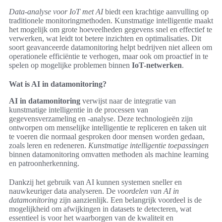
Data-analyse voor IoT met AI
biedt een krachtige aanvulling op
traditionele monitoringmethoden. Kunstmatige intelligentie maakt
het mogelijk om grote hoeveelheden gegevens snel en effectief te
verwerken, wat leidt tot betere inzichten en optimalisaties. Dit
soort geavanceerde datamonitoring helpt bedrijven niet alleen om
operationele efficiëntie te verhogen, maar ook om proactief in te
spelen op mogelijke problemen binnen
IoT-netwerken
.
Wat is AI in datamonitoring?
AI in datamonitoring
verwijst naar de integratie van
kunstmatige intelligentie in de processen van
gegevensverzameling en -analyse. Deze technologieën zijn
ontworpen om menselijke intelligentie te repliceren en taken uit
te voeren die normaal gesproken door mensen worden gedaan,
zoals leren en redeneren.
Kunstmatige intelligentie toepassingen
binnen datamonitoring omvatten methoden als machine learning
en patroonherkenning.
Dankzij het gebruik van AI kunnen systemen sneller en
nauwkeuriger data analyseren. De
voordelen van AI in
datamonitoring
zijn aanzienlijk. Een belangrijk voordeel is de
mogelijkheid om afwijkingen in datasets te detecteren, wat
essentieel is voor het waarborgen van de kwaliteit en