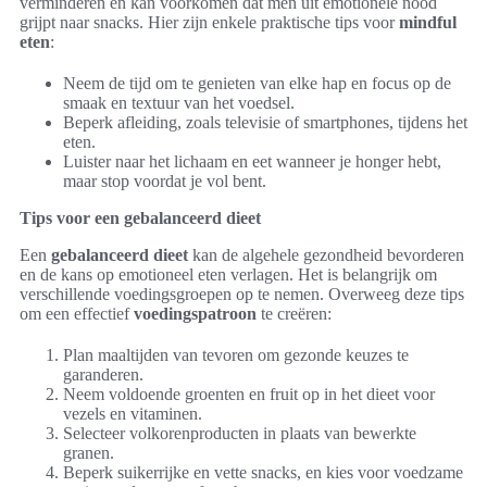
verminderen en kan voorkomen dat men uit emotionele nood
grijpt naar snacks. Hier zijn enkele praktische tips voor
mindful
eten
:
Neem de tijd om te genieten van elke hap en focus op de
smaak en textuur van het voedsel.
Beperk afleiding, zoals televisie of smartphones, tijdens het
eten.
Luister naar het lichaam en eet wanneer je honger hebt,
maar stop voordat je vol bent.
Tips voor een gebalanceerd dieet
Een
gebalanceerd dieet
kan de algehele gezondheid bevorderen
en de kans op emotioneel eten verlagen. Het is belangrijk om
verschillende voedingsgroepen op te nemen. Overweeg deze tips
om een effectief
voedingspatroon
te creëren:
Plan maaltijden van tevoren om gezonde keuzes te
garanderen.
Neem voldoende groenten en fruit op in het dieet voor
vezels en vitaminen.
Selecteer volkorenproducten in plaats van bewerkte
granen.
Beperk suikerrijke en vette snacks, en kies voor voedzame