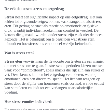
De relatie tussen stress en eetgedrag
Stress
heeft een significante impact op ons
eetgedrag.
Het kan
leiden tot ongezonde eetgewoonten, vaak aangeduid als
stress
eten
. Dit gedrag ontstaat als reactie op emotionele en fysieke
druk, waarbij individuen zoeken naar comfort in voedsel. De
keuzes die gemaakt worden onder
stress
zijn vaak niet de meest
gezonde. Het is belangrijk om te begrijpen wat
stress eten
inhoudt en hoe
stress
ons emotioneel welzijn beïnvloedt.
Wat is stress eten?
Stress eten
verwijst naar de gewoonte om te eten als een manier
om met stress om te gaan. In stressvolle perioden kiezen mensen
vaak voor *comfortfood*, zoals snacks die rijk zijn aan suiker of
vet. Deze keuzes kunnen het eetgedrag veranderen, waarbij
emotioneel eten een directe rol speelt. Het lichaam reageert op
stress door de afgifte van hormonen zoals cortisol, wat de eetlust
kan stimuleren en leidt tot een verlangen naar calorierijke
voeding.
Hoe stress emoties beïnvloedt
De emotionele gevolgen van stress zijn aanzienlijk. Stress kan