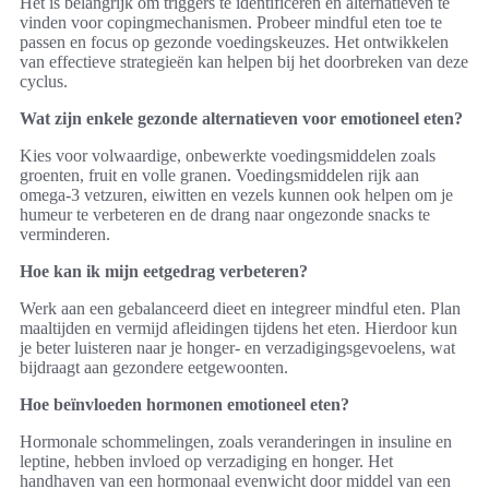
Het is belangrijk om triggers te identificeren en alternatieven te
vinden voor copingmechanismen. Probeer mindful eten toe te
passen en focus op gezonde voedingskeuzes. Het ontwikkelen
van effectieve strategieën kan helpen bij het doorbreken van deze
cyclus.
Wat zijn enkele gezonde alternatieven voor emotioneel eten?
Kies voor volwaardige, onbewerkte voedingsmiddelen zoals
groenten, fruit en volle granen. Voedingsmiddelen rijk aan
omega-3 vetzuren, eiwitten en vezels kunnen ook helpen om je
humeur te verbeteren en de drang naar ongezonde snacks te
verminderen.
Hoe kan ik mijn eetgedrag verbeteren?
Werk aan een gebalanceerd dieet en integreer mindful eten. Plan
maaltijden en vermijd afleidingen tijdens het eten. Hierdoor kun
je beter luisteren naar je honger- en verzadigingsgevoelens, wat
bijdraagt aan gezondere eetgewoonten.
Hoe beïnvloeden hormonen emotioneel eten?
Hormonale schommelingen, zoals veranderingen in insuline en
leptine, hebben invloed op verzadiging en honger. Het
handhaven van een hormonaal evenwicht door middel van een