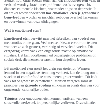
Sterker nog, onderzoeken tonen aan dat
emotioneel eten
vaak in
verband wordt gebracht met problemen zoals overgewicht,
diabetes en mentale klachten, waaronder angst en depressie. In
dit artikel wordt onderzocht
hoe emotioneel eten je gezondheid
beïnvloedt
en worden er inzichten geboden over het herkennen
en overwinnen van deze uitdagingen.
Wat is emotioneel eten?
Emotioneel eten
verwijst naar het gebruiken van voedsel om
met emoties om te gaan. Veel mensen kiezen ervoor om te eten
wanneer ze zich gestrest, verdrietig of vervelend voelen. Dit
eetgedrag
vormt vaak een ongezonde reactie op emotionele
situaties. Het kan voortkomen uit onderliggende problemen of
sociale druk die mensen ervaren in hun dagelijks leven.
Bij emotioneel eten speelt het brein een grote rol. Wanneer
iemand in een negatieve stemming verkeert, kan de drang om te
snacken of comfortfood te consumeren groter worden. Dit leidt
vaak tot ongewenste eetpatronen. Mensen vergeten soms de
principes van
gezonde voeding
en kiezen in plaats daarvan voor
ongezonde, calorierijke opties.
Triggers
voor emotioneel eten kunnen variëren, van een
stressvolle werkweek tot persoonlijke verliezen. Deze situaties