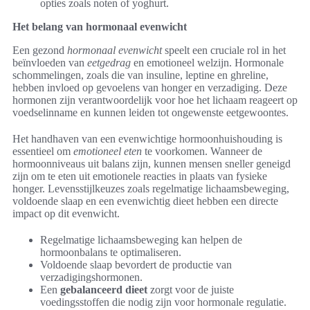
opties zoals noten of yoghurt.
Het belang van hormonaal evenwicht
Een gezond
hormonaal evenwicht
speelt een cruciale rol in het
beïnvloeden van
eetgedrag
en emotioneel welzijn. Hormonale
schommelingen, zoals die van insuline, leptine en ghreline,
hebben invloed op gevoelens van honger en verzadiging. Deze
hormonen zijn verantwoordelijk voor hoe het lichaam reageert op
voedselinname en kunnen leiden tot ongewenste eetgewoontes.
Het handhaven van een evenwichtige hormoonhuishouding is
essentieel om
emotioneel eten
te voorkomen. Wanneer de
hormoonniveaus uit balans zijn, kunnen mensen sneller geneigd
zijn om te eten uit emotionele reacties in plaats van fysieke
honger. Levensstijlkeuzes zoals regelmatige lichaamsbeweging,
voldoende slaap en een evenwichtig dieet hebben een directe
impact op dit evenwicht.
Regelmatige lichaamsbeweging kan helpen de
hormoonbalans te optimaliseren.
Voldoende slaap bevordert de productie van
verzadigingshormonen.
Een
gebalanceerd dieet
zorgt voor de juiste
voedingsstoffen die nodig zijn voor hormonale regulatie.