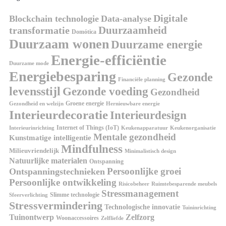
Digitale
Blockchain technologie
Data-analyse
Duurzaamheid
transformatie
Domótica
Duurzaam wonen
Duurzame energie
Energie-efficiëntie
Duurzame mode
Energiebesparing
Gezonde
Financiële planning
levensstijl
Gezonde voeding
Gezondheid
Groene energie
Gezondheid en welzijn
Hernieuwbare energie
Interieurdecoratie
Interieurdesign
Internet of Things (IoT)
Interieurinrichting
Keukenorganisatie
Keukenapparatuur
Mentale gezondheid
Kunstmatige intelligentie
Mindfulness
Milieuvriendelijk
Minimalistisch design
Natuurlijke materialen
Ontspanning
Persoonlijke groei
Ontspanningstechnieken
Persoonlijke ontwikkeling
Risicobeheer
Ruimtebesparende meubels
Stressmanagement
Slimme technologie
Sfeerverlichting
Stressvermindering
Technologische innovatie
Tuininrichting
Tuinontwerp
Zelfzorg
Woonaccessoires
Zelfliefde