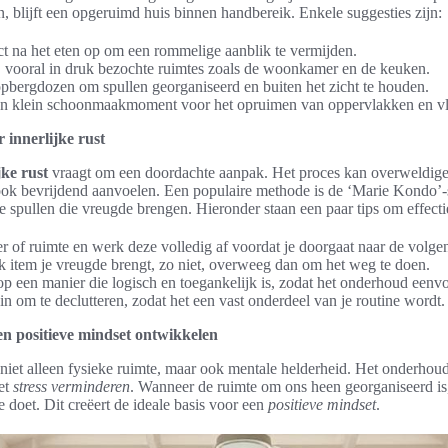
, blijft een opgeruimd huis binnen handbereik. Enkele suggesties zijn:
t na het eten op om een rommelige aanblik te vermijden.
, vooral in druk bezochte ruimtes zoals de woonkamer en de keuken.
bergdozen om spullen georganiseerd en buiten het zicht te houden.
en klein schoonmaakmoment voor het opruimen van oppervlakken en vl
r innerlijke rust
jke rust
vraagt om een doordachte aanpak. Het proces kan overweldige
ook bevrijdend aanvoelen. Een populaire methode is de ‘Marie Kondo’-st
 spullen die vreugde brengen. Hieronder staan een paar tips om effectie
 of ruimte en werk deze volledig af voordat je doorgaat naar de volge
elk item je vreugde brengt, zo niet, overweeg dan om het weg te doen.
op een manier die logisch en toegankelijk is, zodat het onderhoud eenv
 in om te declutteren, zodat het een vast onderdeel van je routine wordt.
en positieve mindset ontwikkelen
niet alleen fysieke ruimte, maar ook mentale helderheid. Het onderho
et
stress verminderen
. Wanneer de ruimte om ons heen georganiseerd is,
e doet. Dit creëert de ideale basis voor een
positieve mindset
.