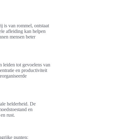
ij is van rommel, ontstaat
ele afleiding kan helpen
nnen mensen beter
 leiden tot gevoelens van
ntratie en productiviteit
georganiseerde
tale helderheid. De
moedstoestand en
en rust.
ngrijke punten: