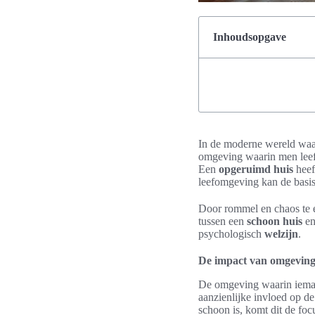
Inhoudsopgave
In de moderne wereld waar
omgeving waarin men lee
Een
opgeruimd huis
heef
leefomgeving kan de basis
Door rommel en chaos te e
tussen een
schoon huis
e
psychologisch
welzijn
.
De impact van omgeving
De omgeving waarin iemand
aanzienlijke invloed op d
schoon is, komt dit de foc