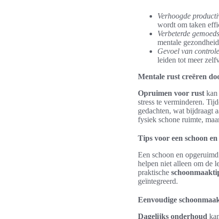
Verhoogde productiv
wordt om taken effic
Verbeterde gemoeds
mentale gezondheid
Gevoel van controle
leiden tot meer zel
Mentale rust creëren d
Opruimen voor rust
kan 
stress te verminderen. T
gedachten, wat bijdraagt 
fysiek schone ruimte, maa
Tips voor een schoon en
Een schoon en opgeruimd h
helpen niet alleen om de 
praktische
schoonmaakti
geïntegreerd.
Eenvoudige schoonmaakt
Dagelijks onderhoud
kan