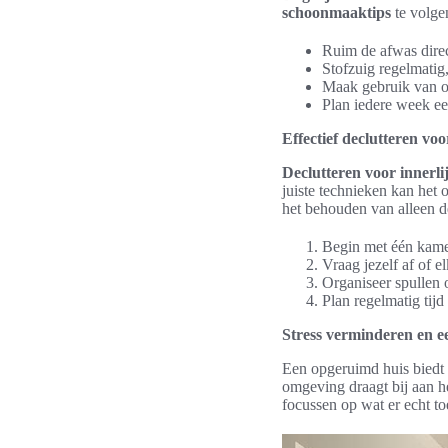
schoonmaaktips
te volgen
Ruim de afwas direc
Stofzuig regelmatig
Maak gebruik van op
Plan iedere week e
Effectief declutteren voo
Declutteren voor innerli
juiste technieken kan het 
het behouden van alleen de
Begin met één kamer
Vraag jezelf af of 
Organiseer spullen 
Plan regelmatig tijd
Stress verminderen en e
Een opgeruimd huis biedt 
omgeving draagt bij aan h
focussen op wat er echt to