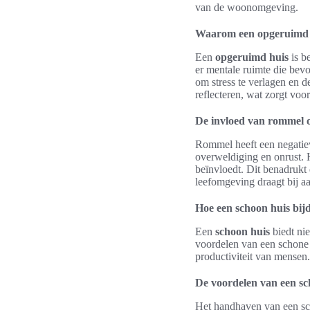
van de woonomgeving.
Waarom een opgeruimd h
Een
opgeruimd huis
is b
er mentale ruimte die bevo
om stress te verlagen en 
reflecteren, wat zorgt voor
De invloed van rommel o
Rommel heeft een negatie
overweldiging en onrust. H
beïnvloedt. Dit benadrukt
leefomgeving draagt bij a
Hoe een schoon huis bij
Een
schoon huis
biedt nie
voordelen van een schone 
productiviteit van mensen
De voordelen van een sc
Het handhaven van een sch