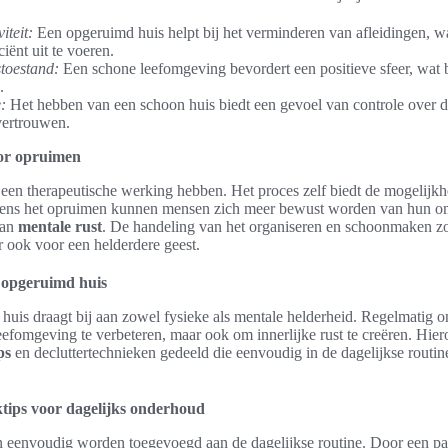
iteit:
Een opgeruimd huis helpt bij het verminderen van afleidingen, w
iënt uit te voeren.
toestand:
Een schone leefomgeving bevordert een positieve sfeer, wat b
.
:
Het hebben van een schoon huis biedt een gevoel van controle over 
fvertrouwen.
oor opruimen
een therapeutische werking hebben. Het proces zelf biedt de mogelijkhe
ijdens het opruimen kunnen mensen zich meer bewust worden van hun 
aan
mentale rust
. De handeling van het organiseren en schoonmaken zor
r ook voor een helderdere geest.
 opgeruimd huis
uis draagt bij aan zowel fysieke als mentale helderheid. Regelmatig o
leefomgeving te verbeteren, maar ook om innerlijke rust te creëren. Hi
ps
en decluttertechnieken gedeeld die eenvoudig in de dagelijkse rout
ips voor dagelijks onderhoud
 eenvoudig worden toegevoegd aan de dagelijkse routine. Door een pa