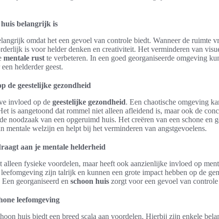
uis belangrijk is
elangrijk omdat het een gevoel van controle biedt. Wanneer de ruimte vr
rderlijk is voor helder denken en creativiteit. Het verminderen van visu
de
mentale rust
te verbeteren. In een goed georganiseerde omgeving ku
 een helderder geest.
p de geestelijke gezondheid
ve invloed op de
geestelijke gezondheid
. Een chaotische omgeving kan
et is aangetoond dat rommel niet alleen afleidend is, maar ook de conce
 de noodzaak van een opgeruimd huis. Het creëren van een schone en 
an mentale welzijn en helpt bij het verminderen van angstgevoelens.
draagt aan je mentale helderheid
t alleen fysieke voordelen, maar heeft ook aanzienlijke invloed op men
leefomgeving zijn talrijk en kunnen een grote impact hebben op de ge
. Een georganiseerd en
schoon huis
zorgt voor een gevoel van controle 
hone leefomgeving
oon huis biedt een breed scala aan voordelen. Hierbij zijn enkele bela