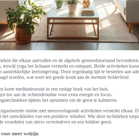
hnieken die elkaar aanvullen en de algehele gemoedstoestand bevordere
en, terwijl yoga het lichaam versterkt en ontspant. Beide activiteiten ku
n aantrekkelijke leefomgeving. Door regelmatig tijd te besteden aan a
laagd worden, wat weer ten goede komt aan de
mentale helderheid
.
 korte meditatiesessie in een rustige hoek van het huis.
n toe aan de ochtendroutine voor extra energie en focus.
ngstechnieken tijdens het opruimen om de geest te kalmeren.
ganiseerde ruimte met stressverlagende activiteiten versterkt elkaar. Dit
ot het ontwikkelen van een
positieve mindset
. Wie deze technieken toepa
 de voordelen van
stress verminderen
en een heldere geest.
 voor meer welzijn