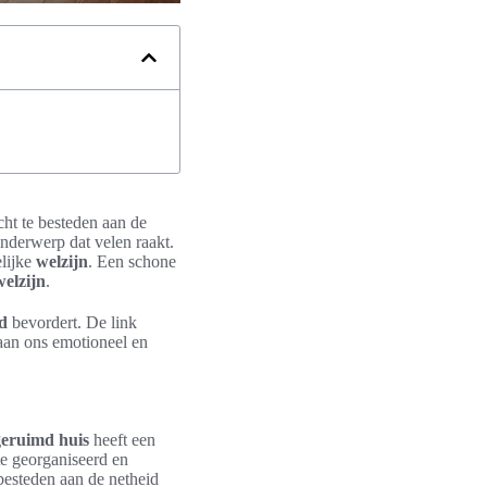
cht te besteden aan de
nderwerp dat velen raakt.
elijke
welzijn
. Een schone
welzijn
.
d
bevordert. De link
 aan ons emotioneel en
eruimd huis
heeft een
te georganiseerd en
 besteden aan de netheid