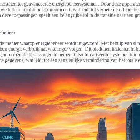
rmostaten tot geavanceerde energiebeheersystemen. Door deze apparate
etwerk dat in real-time communiceert, wat leidt tot verbeterde efficiënt
eze toepassingen speelt een belangrijke rol in de transitie naar een g
iebeheer
de manier waarop energiebeheer wordt uitgevoerd. Met behulp van sl
hun energieverbruik nauwkeuriger volgen. Dit biedt hen inzichten in h
er geïnformeerde beslissingen te nemen. Geautomatiseerde systemen kun
e gegevens, wat leidt tot een aanzienlijke vermindering van het totale 