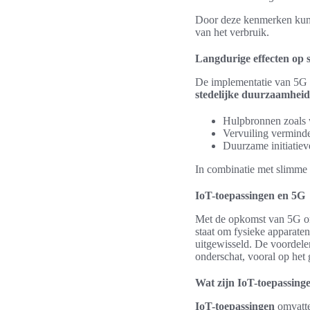
Door deze kenmerken kunne
van het verbruik.
Langdurige effecten op 
De implementatie van 5G d
stedelijke duurzaamheid
Hulpbronnen zoals w
Vervuiling verminde
Duurzame initiatiev
In combinatie met slimme n
IoT-toepassingen en 5G
Met de opkomst van 5G on
staat om fysieke apparate
uitgewisseld. De voordele
onderschat, vooral op het
Wat zijn IoT-toepassing
IoT-toepassingen
omvatte