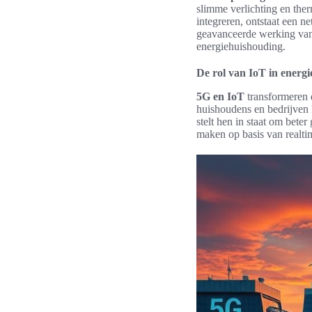
slimme verlichting en the
integreren, ontstaat een n
geavanceerde werking van d
energiehuishouding.
De rol van IoT in energ
5G en IoT
transformeren 
huishoudens en bedrijven 
stelt hen in staat om bet
maken op basis van realtim