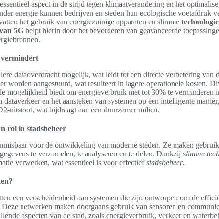
essentieel aspect in de strijd tegen klimaatverandering en het optimali
der energie kunnen bedrijven en steden hun ecologische voetafdruk v
mvatten het gebruik van energiezuinige apparaten en slimme
technologi
 van 5G
helpt hierin door het bevorderen van geavanceerde toepassinge
ergiebronnen.
 vermindert
ere dataoverdracht mogelijk, wat leidt tot een directe verbetering van de
r worden aangestuurd, wat resulteert in lagere operationele kosten. Di
e mogelijkheid biedt om energieverbruik met tot 30% te verminderen in
 dataverkeer en het aansteken van systemen op een intelligente manier,
2-uitstoot, wat bijdraagt aan een duurzamer milieu.
 rol in stadsbeheer
onmisbaar voor de ontwikkeling van moderne steden. Ze maken gebrui
gegevens te verzamelen, te analyseren en te delen. Dankzij
slimme tec
atie verwerken, wat essentieel is voor effectief
stadsbeheer
.
ken?
en een verscheidenheid aan systemen die zijn ontworpen om de efficiën
en. Deze netwerken maken doorgaans gebruik van sensoren en communic
llende aspecten van de stad, zoals energieverbruik, verkeer en waterbe