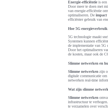
Energie-efficiëntie
is een 
Door meer te doen met min
van energie-efficiëntie o
optimaliseren. De
impact
efficiënter gebruik van en
Hoe 5G energieverbruik
5G technologie maakt snell
Systemen kunnen efficiënte
de implementatie van 5G d
Door het optimaliseren van
de kosten, maar ook de CO
Slimme netwerken en hun
Slimme netwerken
zijn 
digitale communicatie om 
netwerken real-time inform
Wat zijn slimme netwer
Slimme netwerken
omvatt
infrastructuur te verhog
te verzamelen over verschi