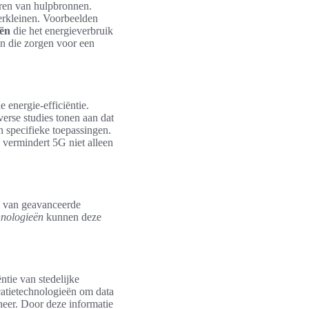
seren van hulpbronnen.
erkleinen. Voorbeelden
eën
die het energieverbruik
n die zorgen voor een
 energie-efficiëntie.
verse studies tonen aan dat
 specifieke toepassingen.
 vermindert 5G niet alleen
k van geavanceerde
hnologieën
kunnen deze
tie van stedelijke
atietechnologieën om data
heer. Door deze informatie