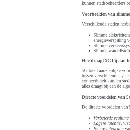
kunnen stadsbeheerders be
Voorbeelden van slimme
Verschillende steden herb
Slimme elektriciteit
energieverspilling 
Slimme verkeerssyst
Slimme waterdistrib
Hoe draagt 5G bij aan b
5G biedt aanzienlijke voo
tussen verschillende syste
connectiviteit kunnen ste
alles draagt bij aan de alg
Directe voordelen van 5
De directe voordelen van
Verbeterde realtime 
Lagere latentie
, wat
Betere integratie
van