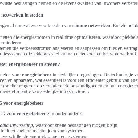
wuste beslissingen nemen en de levenskwaliteit van inwoners verbeter
 netwerken in steden
ergen al innovatieve voorbeelden van
slimme netwerken
. Enkele notab
snetten die energiestromen in real-time optimaliseren, waardoor piekbel
verminderen.
emen die verkeersstromen analyseren en aanpassen om files en vertrag
utiesystemen die lekkages snel kunnen detecteren en het waterverbruik
eter energiebeheer in steden?
rdelen voor
energiebeheer
in stedelijke omgevingen. De technologie v
men en apparaten, wat essentieel is voor een efficiënter gebruik van en
den sneller reageren op veranderende omstandigheden en hun energiever
emene efficiëntie van stedelijke infrastructuren.
G voor energiebeheer
 5G voor
energiebeheer
zijn onder andere:
data-uitwisseling
, waardoor snelle beslissingen mogelijk zijn.
 leidt tot snellere reactietijden van systemen.
 verschillende energiebronnen en -systemen.