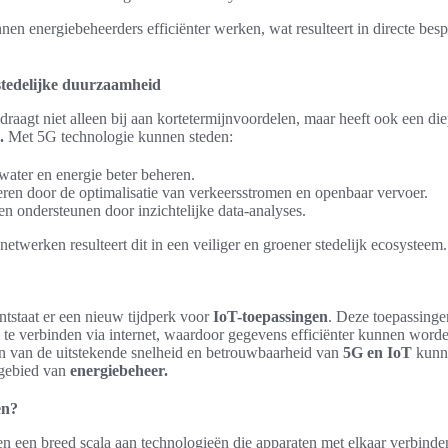
n energiebeheerders efficiënter werken, wat resulteert in directe besp
stedelijke duurzaamheid
raagt niet alleen bij aan kortetermijnvoordelen, maar heeft ook een di
.
Met 5G technologie kunnen steden:
ater en energie beter beheren.
ren door de optimalisatie van verkeersstromen en openbaar vervoer.
en ondersteunen door inzichtelijke data-analyses.
etwerken resulteert dit in een veiliger en groener stedelijk ecosysteem.
tstaat er een nieuw tijdperk voor
IoT-toepassingen
. Deze toepassingen
n te verbinden via internet, waardoor gegevens efficiënter kunnen wor
n van de uitstekende snelheid en betrouwbaarheid van
5G en IoT
kunn
 gebied van
energiebeheer.
en?
n een breed scala aan technologieën die apparaten met elkaar verbinde