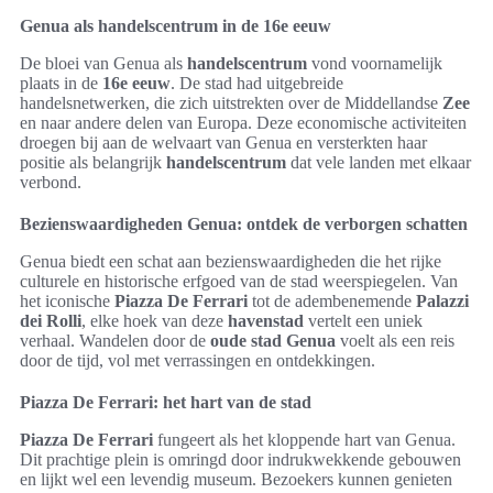
Genua als handelscentrum in de 16e eeuw
De bloei van Genua als
handelscentrum
vond voornamelijk
plaats in de
16e eeuw
. De stad had uitgebreide
handelsnetwerken, die zich uitstrekten over de Middellandse
Zee
en naar andere delen van Europa. Deze economische activiteiten
droegen bij aan de welvaart van Genua en versterkten haar
positie als belangrijk
handelscentrum
dat vele landen met elkaar
verbond.
Bezienswaardigheden Genua: ontdek de verborgen schatten
Genua biedt een schat aan bezienswaardigheden die het rijke
culturele en historische erfgoed van de stad weerspiegelen. Van
het iconische
Piazza De Ferrari
tot de adembenemende
Palazzi
dei Rolli
, elke hoek van deze
havenstad
vertelt een uniek
verhaal. Wandelen door de
oude stad Genua
voelt als een reis
door de tijd, vol met verrassingen en ontdekkingen.
Piazza De Ferrari: het hart van de stad
Piazza De Ferrari
fungeert als het kloppende hart van Genua.
Dit prachtige plein is omringd door indrukwekkende gebouwen
en lijkt wel een levendig museum. Bezoekers kunnen genieten