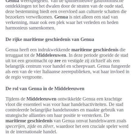
Genua
weerspiegelen. Van de splinternieuwe gastronomische
ontdekkingen tot het dwalen door de straten van de oude stad,
deze bestemming biedt een overvloed aan culturele schatten die
bezoekers verwelkomen.
Genua
is niet alleen een stad van
verkenning, maar ook een plek waar het verleden en heden
harmonieus samenkomen.
De rijke maritieme geschiedenis van Genua
Genua heeft een indrukwekkende
maritieme geschiedenis
die
teruggaat tot de
Middeleeuwen
. In deze periode groeide de stad
uit tot een grootmacht op
zee
en vestigde zij zichzelf als een
belangrijk centrum voor handel en scheepvaart. Genua fungeerde
als een van de vier Italiaanse zeerepublieken, wat haar invloed in
de regio vergrootte.
De rol van Genua in de Middeleeuwen
Tijdens de
Middeleeuwen
ontwikkelde Genua een krachtige
vloot die essentieel was voor haar handelsactiviteiten. De stad
controleerde belangrijke handelsroutes en maakte gebruik van
strategische allianties om haar positie te versterken. De
maritieme geschiedenis
van Genua omvat handelswaren zoals
specerijen, zijde
en
zilver
, waardoor het een cruciale speler werd
in de internationale handel.