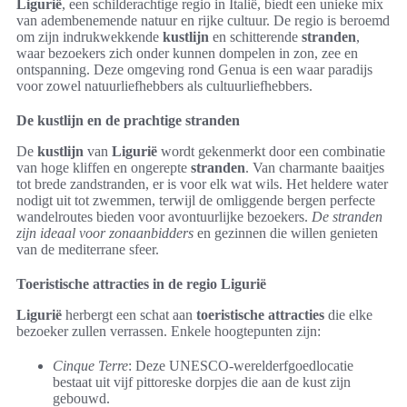
Ligurië
, een schilderachtige regio in Italië, biedt een unieke mix
van adembenemende natuur en rijke cultuur. De regio is beroemd
om zijn indrukwekkende
kustlijn
en schitterende
stranden
,
waar bezoekers zich onder kunnen dompelen in zon, zee en
ontspanning. Deze omgeving rond Genua is een waar paradijs
voor zowel natuurliefhebbers als cultuurliefhebbers.
De kustlijn en de prachtige stranden
De
kustlijn
van
Ligurië
wordt gekenmerkt door een combinatie
van hoge kliffen en ongerepte
stranden
. Van charmante baaitjes
tot brede zandstranden, er is voor elk wat wils. Het heldere water
nodigt uit tot zwemmen, terwijl de omliggende bergen perfecte
wandelroutes bieden voor avontuurlijke bezoekers.
De stranden
zijn ideaal voor zonaanbidders
en gezinnen die willen genieten
van de mediterrane sfeer.
Toeristische attracties in de regio Ligurië
Ligurië
herbergt een schat aan
toeristische attracties
die elke
bezoeker zullen verrassen. Enkele hoogtepunten zijn:
Cinque Terre
: Deze UNESCO-werelderfgoedlocatie
bestaat uit vijf pittoreske dorpjes die aan de kust zijn
gebouwd.