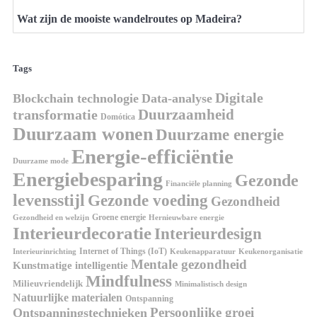
Wat zijn de mooiste wandelroutes op Madeira?
Tags
Digitale
Blockchain technologie
Data-analyse
Duurzaamheid
transformatie
Domótica
Duurzaam wonen
Duurzame energie
Energie-efficiëntie
Duurzame mode
Energiebesparing
Gezonde
Financiële planning
levensstijl
Gezonde voeding
Gezondheid
Groene energie
Gezondheid en welzijn
Hernieuwbare energie
Interieurdecoratie
Interieurdesign
Internet of Things (IoT)
Interieurinrichting
Keukenorganisatie
Keukenapparatuur
Mentale gezondheid
Kunstmatige intelligentie
Mindfulness
Milieuvriendelijk
Minimalistisch design
Natuurlijke materialen
Ontspanning
Persoonlijke groei
Ontspanningstechnieken