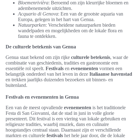
Bloemenrivièra
: Beroemd om zijn kleurrijke bloemen en
adembenemende uitzichten.
Acquario di Genova
: Een van de grootste aquaria van
Europa, gelegen in het hart van Genua.
Natuurparken
: Verscheidene natuurparken bieden
wandelpaden en mogelijkheden om de lokale flora en
fauna te ontdekken.
De culturele betekenis van Genua
Genua staat bekend om zijn rijke
culturele betekenis
, waar de
combinatie van geschiedenis, tradities en gastronomie een
essentiële rol speelt.
Festivals
en
evenementen
vormen een
belangrijk onderdeel van het leven in deze
Italiaanse havenstad
en trekken jaarlijks duizenden bezoekers uit binnen- en
buitenland.
Festivals en evenementen in Genua
Een van de meest opvallende
evenementen
is het traditionele
Festa di San Giovanni, dat de stad in juni in volle glorie
presenteert. Dit festival is een viering van lokale gebruiken en
religieuze tradities, waarbij muziek, dans en culinaire
hoogstandjes centraal staan. Daarnaast zijn er verschillende
markten en culturele
festivals
het hele jaar door, die de lokale