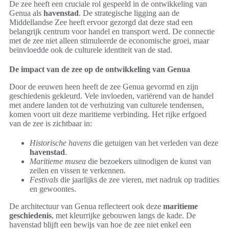
De zee heeft een cruciale rol gespeeld in de ontwikkeling van
Genua als
havenstad
. De strategische ligging aan de
Middellandse Zee heeft ervoor gezorgd dat deze stad een
belangrijk centrum voor handel en transport werd. De connectie
met de zee niet alleen stimuleerde de economische groei, maar
beïnvloedde ook de culturele identiteit van de stad.
De impact van de zee op de ontwikkeling van Genua
Door de eeuwen heen heeft de zee Genua gevormd en zijn
geschiedenis gekleurd. Vele invloeden, variërend van de handel
met andere landen tot de verhuizing van culturele tendensen,
komen voort uit deze maritieme verbinding. Het rijke erfgoed
van de zee is zichtbaar in:
Historische havens
die getuigen van het verleden van deze
havenstad
.
Maritieme musea
die bezoekers uitnodigen de kunst van
zeilen en vissen te verkennen.
Festivals
die jaarlijks de zee vieren, met nadruk op tradities
en gewoontes.
De architectuur van Genua reflecteert ook deze
maritieme
geschiedenis
, met kleurrijke gebouwen langs de kade. De
havenstad blijft een bewijs van hoe de zee niet enkel een