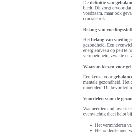
De
definitie van gebala
biedt. Dit zorgt ervoor dat
voedzaam, maar ook gevarie
cruciale rol.
Belang van voedingsstof
Het
belang van voedings
gezondheid. Een evenwich
energieniveau op peil te 
vermoeidheid, zwakte en 
Waarom kiezen voor geb
Een keuze voor
gebalanc
mentale gezondheid. Het c
mineralen. Dit bevordert n
Voordelen voor de gezo
Wanneer iemand investeert
evenwichtig dieet helpt bij
Het verminderen van 
Het ondersteunen v