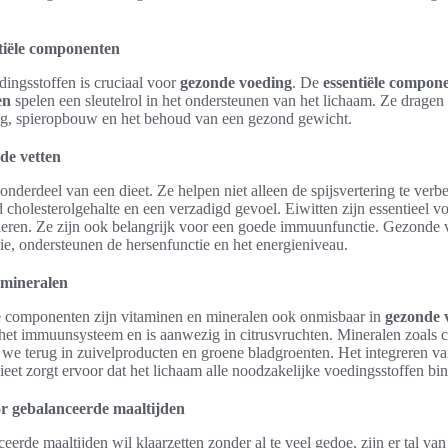
tiële componenten
ingsstoffen is cruciaal voor
gezonde voeding
. De
essentiële compon
en
spelen een sleutelrol in het ondersteunen van het lichaam. Ze dragen b
ing, spieropbouw en het behoud van een gezond gewicht.
nde vetten
 onderdeel van een dieet. Ze helpen niet alleen de spijsvertering te ver
 cholesterolgehalte en een verzadigd gevoel. Eiwitten zijn essentieel 
ieren. Ze zijn ook belangrijk voor een goede immuunfunctie. Gezonde ve
lie, ondersteunen de hersenfunctie en het energieniveau.
 mineralen
 componenten zijn vitaminen en mineralen ook onmisbaar in
gezonde 
het immuunsysteem en is aanwezig in citrusvruchten. Mineralen zoals ca
 we terug in zuivelproducten en groene bladgroenten. Het integreren va
eet zorgt ervoor dat het lichaam alle noodzakelijke voedingsstoffen bin
r gebalanceerde maaltijden
eerde maaltijden wil klaarzetten zonder al te veel gedoe, zijn er tal va