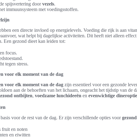
de spijsvertering door
vezels
.
 het immuunsysteem met voedingsstoffen.
lzijn
bben een directe invloed op energielevels. Voeding die rijk is aan vit
anvoer, wat helpt bij dagelijkse activiteiten. Dit heeft niet alleen effec
. Een gezond dieet kan leiden tot:
en focus.
edstoestand.
t tegen stress.
en voor elk moment van de dag
en voor elk moment van de dag
zijn essentieel voor een gezonde levens
ldoen aan de behoeften van het lichaam, ongeacht het tijdstip van de da
gezond ontbijten
,
voedzame lunchideeën
en
evenwichtige dineropti
ten
basis voor de rest van de dag. Er zijn verschillende opties voor
gezond
fruit en noten
ten en eiwitten