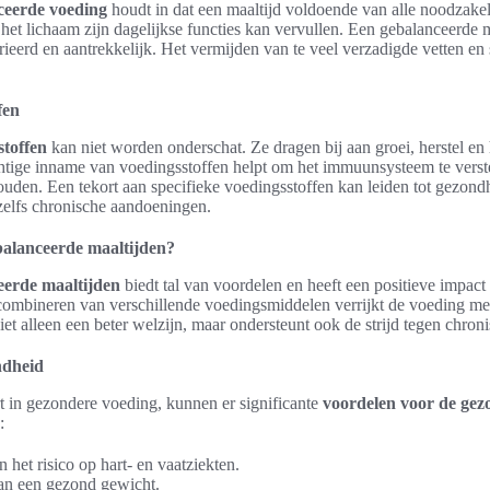
nceerde voeding
houdt in dat een maaltijd voldoende van alle noodzakel
 het lichaam zijn dagelijkse functies kan vervullen. Een gebalanceerde ma
erd en aantrekkelijk. Het vermijden van te veel verzadigde vetten en s
fen
stoffen
kan niet worden onderschat. Ze dragen bij aan groei, herstel e
tige inname van voedingsstoffen helpt om het immuunsysteem te verst
houden. Een tekort aan specifieke voedingsstoffen kan leiden tot gezon
zelfs chronische aandoeningen.
alanceerde maaltijden?
eerde maaltijden
biedt tal van voordelen en heeft een positieve impact
ombineren van verschillende voedingsmiddelen verrijkt de voeding met
iet alleen een beter welzijn, maar ondersteunt ook de strijd tegen chro
ndheid
 in gezondere voeding, kunnen er significante
voordelen voor de gez
:
het risico op hart- en vaatziekten.
an een gezond gewicht.