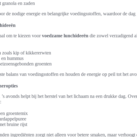
t granola en zaden
or de nodige energie en belangrijke voedingsstoffen, waardoor de dag
hideeën
eaal om te kiezen voor
voedzame lunchideeën
die zowel verzadigend al
n zoals kip of kikkererwten
n en hummus
seizoensgebonden groenten
ste balans van voedingsstoffen en houden de energie op peil tot het av
neropties
 ’s avonds helpt bij het herstel van het lichaam na een drukke dag. O
:
een groentemix
aardappelpuree
et bruine rijst
den ingrediënten zorgt niet alleen voor betere smaken, maar verhoog