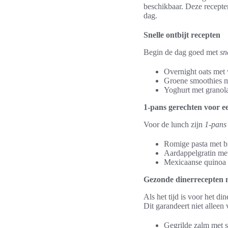
beschikbaar. Deze recepten
dag.
Snelle ontbijt recepten
Begin de dag goed met
sn
Overnight oats met v
Groene smoothies m
Yoghurt met granol
1-pans gerechten voor ee
Voor de lunch zijn
1-pans
Romige pasta met br
Aardappelgratin met
Mexicaanse quinoa 
Gezonde dinerrecepten 
Als het tijd is voor het di
Dit garandeert niet alleen
Gegrilde zalm met 