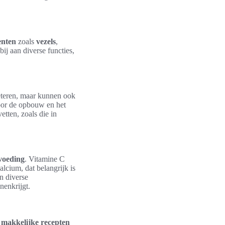
enten
zoals
vezels
,
ij aan diverse functies,
beteren, maar kunnen ook
voor de opbouw en het
tten, zoals die in
voeding
. Vitamine C
lcium, dat belangrijk is
n diverse
nenkrijgt.
n
makkelijke recepten