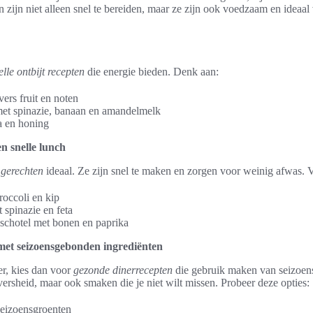
 zijn niet alleen snel te bereiden, maar ze zijn ook voedzaam en ideaa
elle ontbijt recepten
die energie bieden. Denk aan:
ers fruit en noten
et spinazie, banaan en amandelmelk
a en honing
n snelle lunch
 gerechten
ideaal. Ze zijn snel te maken en zorgen voor weinig afwas. V
occoli en kip
 spinazie en feta
schotel met bonen en paprika
met seizoensgebonden ingrediënten
ner, kies dan voor
gezonde dinerrecepten
die gebruik maken van seizoen
 versheid, maar ook smaken die je niet wilt missen. Probeer deze opties:
seizoensgroenten