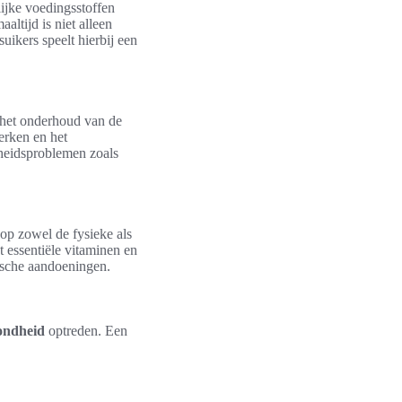
ijke voedingsstoffen
altijd is niet alleen
uikers speelt hierbij een
n het onderhoud van de
erken en het
dheidsproblemen zoals
 op zowel de fysieke als
 essentiële vitaminen en
nische aandoeningen.
ondheid
optreden. Een