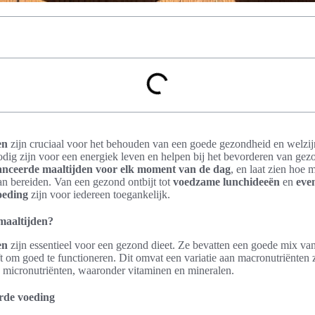
en
zijn cruciaal voor het behouden van een goede gezondheid en welzijn
odig zijn voor een energiek leven en helpen bij het bevorderen van ge
anceerde maaltijden voor elk moment van de dag
, en laat zien hoe
an bereiden. Van een gezond ontbijt tot
voedzame lunchideeën
en
eve
oeding
zijn voor iedereen toegankelijk.
maaltijden?
en
zijn essentieel voor een gezond dieet. Ze bevatten een goede mix van
t om goed te functioneren. Dit omvat een variatie aan macronutriënten 
ls micronutriënten, waaronder vitaminen en mineralen.
erde voeding