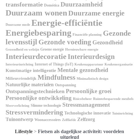
Duurzaamheid
transformatie
Domótica
Duurzaam wonen
Duurzame energie
Energie-efficiëntie
Duurzame mode
Energiebesparing
Gezonde
Financiële planning
levensstijl
Gezonde voeding
Gezondheid
Groene energie
Gezondheid en welzijn
Hernieuwbare energie
Interieurdecoratie
Interieurdesign
Internet of Things (IoT)
Interieurinrichting
Keukenorganisatie
Keukenapparatuur
Mentale gezondheid
Kunstmatige intelligentie
Mindfulness
Milieuvriendelijk
Minimalistisch design
Natuurlijke materialen
Ontspanning
Persoonlijke groei
Ontspanningstechnieken
Persoonlijke ontwikkeling
Risicobeheer
Ruimtebesparende meubels
Stressmanagement
Slimme technologie
Sfeerverlichting
Stressvermindering
Technologische innovatie
Tuininrichting
Tuinontwerp
Zelfzorg
Woonaccessoires
Zelfliefde
Lifestyle
>
Fietsen als dagelijkse activiteit: voordelen
uitgelegd