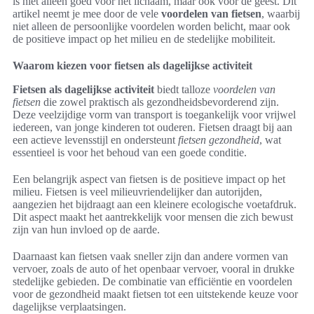
is niet alleen goed voor het lichaam, maar ook voor de geest. Dit
artikel neemt je mee door de vele
voordelen van fietsen
, waarbij
niet alleen de persoonlijke voordelen worden belicht, maar ook
de positieve impact op het milieu en de stedelijke mobiliteit.
Waarom kiezen voor fietsen als dagelijkse activiteit
Fietsen als dagelijkse activiteit
biedt talloze
voordelen van
fietsen
die zowel praktisch als gezondheidsbevorderend zijn.
Deze veelzijdige vorm van transport is toegankelijk voor vrijwel
iedereen, van jonge kinderen tot ouderen. Fietsen draagt bij aan
een actieve levensstijl en ondersteunt
fietsen gezondheid
, wat
essentieel is voor het behoud van een goede conditie.
Een belangrijk aspect van fietsen is de positieve impact op het
milieu. Fietsen is veel milieuvriendelijker dan autorijden,
aangezien het bijdraagt aan een kleinere ecologische voetafdruk.
Dit aspect maakt het aantrekkelijk voor mensen die zich bewust
zijn van hun invloed op de aarde.
Daarnaast kan fietsen vaak sneller zijn dan andere vormen van
vervoer, zoals de auto of het openbaar vervoer, vooral in drukke
stedelijke gebieden. De combinatie van efficiëntie en voordelen
voor de gezondheid maakt fietsen tot een uitstekende keuze voor
dagelijkse verplaatsingen.