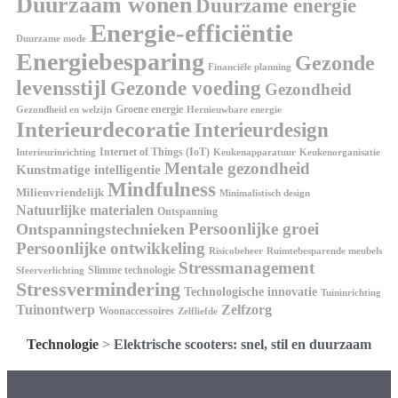
Duurzaam wonen
Duurzame energie
Energie-efficiëntie
Duurzame mode
Energiebesparing
Gezonde
Financiële planning
levensstijl
Gezonde voeding
Gezondheid
Groene energie
Gezondheid en welzijn
Hernieuwbare energie
Interieurdecoratie
Interieurdesign
Internet of Things (IoT)
Interieurinrichting
Keukenorganisatie
Keukenapparatuur
Mentale gezondheid
Kunstmatige intelligentie
Mindfulness
Milieuvriendelijk
Minimalistisch design
Natuurlijke materialen
Ontspanning
Persoonlijke groei
Ontspanningstechnieken
Persoonlijke ontwikkeling
Risicobeheer
Ruimtebesparende meubels
Stressmanagement
Slimme technologie
Sfeerverlichting
Stressvermindering
Technologische innovatie
Tuininrichting
Tuinontwerp
Zelfzorg
Woonaccessoires
Zelfliefde
Technologie
>
Elektrische scooters: snel, stil en duurzaam