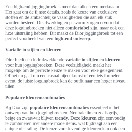
Een high-end joggingbroek is meer dan alleen een merknaam.
Het gaat om de fijnste details, zoals de keuze van exclusieve
stoffen en de ambachtelijke vaardigheden die aan elk stuk
worden besteed. De afwerking en pasvorm zorgen ervoor dat
deze joggingbroeken niet alleen
comfortabel
zijn, maar ook een
luxe uitstraling hebben. Dit maakt de Dior joggingbroek tot een
perfect voorbeeld van een
high-end ontwerp
.
Variatie in stijlen en kleuren
Dior biedt een indrukwekkende
variatie in stijlen
en
kleuren
voor hun joggingbroeken. Deze veelzijdigheid maakt het
mogelijk om de perfecte keuze te maken voor elke gelegenheid.
Of het nu gaat om een casual bijeenkomst of een iets formeler
event, de juiste joggingbroek kan de outfit naar een hoger niveau
tillen.
Populaire kleurencombinaties
Bij Dior zijn
populaire kleurencombinaties
essentieel in het
ontwerp van hun joggingbroeken. Neutrale tinten zoals grijs,
beige en zwart-wit blijven
trendy
. Deze
kleuren
zijn eenvoudig
te combineren met andere mode-items, wat bijdraagt aan een
chique uitstraling. De keuze voor levendige kleuren kan ook een