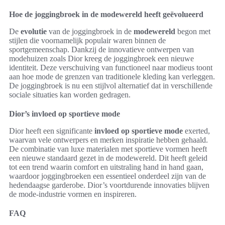
Hoe de joggingbroek in de modewereld heeft geëvolueerd
De
evolutie
van de joggingbroek in de
modewereld
begon met
stijlen die voornamelijk populair waren binnen de
sportgemeenschap. Dankzij de innovatieve ontwerpen van
modehuizen zoals Dior kreeg de joggingbroek een nieuwe
identiteit. Deze verschuiving van functioneel naar modieus toont
aan hoe mode de grenzen van traditionele kleding kan verleggen.
De joggingbroek is nu een stijlvol alternatief dat in verschillende
sociale situaties kan worden gedragen.
Dior’s invloed op sportieve mode
Dior heeft een significante
invloed op sportieve mode
exerted,
waarvan vele ontwerpers en merken inspiratie hebben gehaald.
De combinatie van luxe materialen met sportieve vormen heeft
een nieuwe standaard gezet in de modewereld. Dit heeft geleid
tot een trend waarin comfort en uitstraling hand in hand gaan,
waardoor joggingbroeken een essentieel onderdeel zijn van de
hedendaagse garderobe. Dior’s voortdurende innovaties blijven
de mode-industrie vormen en inspireren.
FAQ