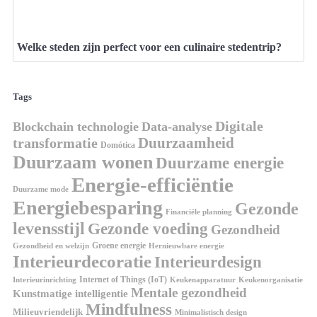
Welke steden zijn perfect voor een culinaire stedentrip?
Tags
Digitale
Blockchain technologie
Data-analyse
Duurzaamheid
transformatie
Domótica
Duurzaam wonen
Duurzame energie
Energie-efficiëntie
Duurzame mode
Energiebesparing
Gezonde
Financiële planning
levensstijl
Gezonde voeding
Gezondheid
Groene energie
Gezondheid en welzijn
Hernieuwbare energie
Interieurdecoratie
Interieurdesign
Internet of Things (IoT)
Interieurinrichting
Keukenorganisatie
Keukenapparatuur
Mentale gezondheid
Kunstmatige intelligentie
Mindfulness
Milieuvriendelijk
Minimalistisch design