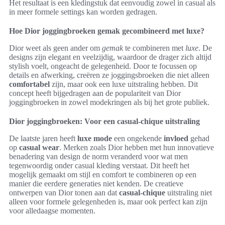
Het resultaat is een kledingstuk dat eenvoudig zowel in casual als
in meer formele settings kan worden gedragen.
Hoe Dior joggingbroeken gemak gecombineerd met luxe?
Dior weet als geen ander om
gemak
te combineren met
luxe
. De
designs zijn elegant en veelzijdig, waardoor de drager zich altijd
stylish voelt, ongeacht de gelegenheid. Door te focussen op
details en afwerking, creëren ze joggingsbroeken die niet alleen
comfortabel
zijn, maar ook een luxe uitstraling hebben. Dit
concept heeft bijgedragen aan de populariteit van Dior
joggingbroeken in zowel modekringen als bij het grote publiek.
Dior joggingbroeken: Voor een casual-chique uitstraling
De laatste jaren heeft
luxe mode
een ongekende
invloed
gehad
op
casual wear
. Merken zoals Dior hebben met hun innovatieve
benadering van design de norm veranderd voor wat men
tegenwoordig onder casual kleding verstaat. Dit heeft het
mogelijk gemaakt om stijl en comfort te combineren op een
manier die eerdere generaties niet kenden. De creatieve
ontwerpen van Dior tonen aan dat
casual-chique
uitstraling niet
alleen voor formele gelegenheden is, maar ook perfect kan zijn
voor alledaagse momenten.