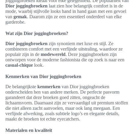
joggingbroeken ideaal voor elke gelegenheid. De populariteit van
Dior joggingbroeken
laat zien hoe belangrijk comfort is in de
mode, waarbij stijlvolle looks hand in hand gaan met een gevoel
van
gemak
. Daarom zijn ze een essentieel onderdeel van elke
garderobe.
Wat zijn Dior joggingbroeken?
Dior joggingbroeken
zijn synoniem met luxe en stijl. Ze
combineren comfort met een verfijnde uitstraling, waardoor ze
populair zijn in de
modewereld
. Deze joggingbroeken zijn
ontworpen voor de moderne fashionista die op zoek is naar een
casual-chique
look.
Kenmerken van Dior joggingbroeken
De belangrijkste
kenmerken
van Dior joggingbroeken
onderscheiden hen van andere merken. De perfecte pasvorm
garandeert dat deze broeken goed zitten, ongeacht de
lichaamsvorm. Daarnaast zijn ze vervaardigd uit premium stoffen
die niet alleen zacht aanvoelen, maar ook lang meegaan. Een
verfijnde afwerking, zoals subtiele logo’s en elegante details,
maakt de broeken tot echte eyecatchers.
Materialen en kwaliteit