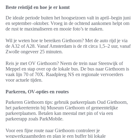
Beste reistijd en hoe je er komt
De ideale periode buiten het hoogseizoen valt in april–begin juni
en september–oktober. Vroeg in de ochtend aankomen helpt om
de rust te maximaliseren en mooie foto’s te maken.
Wil je weten hoe te bereiken Giethoorn? Met de auto rijd je via
de A32 of A28. Vanaf Amsterdam is de rit circa 1,5–2 uur, vanaf
Zwolle ongeveer 25 minuten.
Reis je met OV Giethoorn? Neem de trein naar Steenwijk of
Meppel en stap over op de lokale bus. De bus naar Giethoorn is
vaak lijn 70 of 70X. Raadpleeg NS en regionale vervoerders
voor actuele tijden.
Parkeren, OV-opties en routes
Parkeren Giethoorn tips: gebruik parkeerplaats Oud Giethoorn,
het parkeerterrein bij Museum Giethoorn of gemeentelijke
parkeerplaatsen. Betalen kan meestal met pin of via een
parkeerapp zoals ParkMobile.
Voor een fijne route naar Giethoorn controleer je
wegwerkzaamheden en plan je een buffer bij lokale