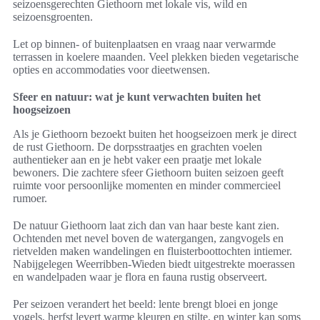
seizoensgerechten Giethoorn met lokale vis, wild en
seizoensgroenten.
Let op binnen- of buitenplaatsen en vraag naar verwarmde
terrassen in koelere maanden. Veel plekken bieden vegetarische
opties en accommodaties voor dieetwensen.
Sfeer en natuur: wat je kunt verwachten buiten het
hoogseizoen
Als je Giethoorn bezoekt buiten het hoogseizoen merk je direct
de rust Giethoorn. De dorpsstraatjes en grachten voelen
authentieker aan en je hebt vaker een praatje met lokale
bewoners. Die zachtere sfeer Giethoorn buiten seizoen geeft
ruimte voor persoonlijke momenten en minder commercieel
rumoer.
De natuur Giethoorn laat zich dan van haar beste kant zien.
Ochtenden met nevel boven de watergangen, zangvogels en
rietvelden maken wandelingen en fluisterboottochten intiemer.
Nabijgelegen Weerribben-Wieden biedt uitgestrekte moerassen
en wandelpaden waar je flora en fauna rustig observeert.
Per seizoen verandert het beeld: lente brengt bloei en jonge
vogels, herfst levert warme kleuren en stilte, en winter kan soms