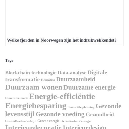
Welke fjorden in Noorwegen zijn het indrukwekkendst?
Tags
Digitale
Blockchain technologie
Data-analyse
Duurzaamheid
transformatie
Domótica
Duurzaam wonen
Duurzame energie
Energie-efficiëntie
Duurzame mode
Energiebesparing
Gezonde
Financiële planning
levensstijl
Gezonde voeding
Gezondheid
Groene energie
Gezondheid en welzijn
Hernieuwbare energie
Interieurdecoratie
Interieurdesign