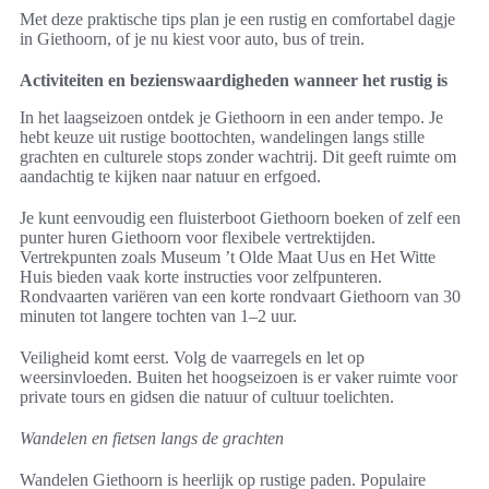
Met deze praktische tips plan je een rustig en comfortabel dagje
in Giethoorn, of je nu kiest voor auto, bus of trein.
Activiteiten en bezienswaardigheden wanneer het rustig is
In het laagseizoen ontdek je Giethoorn in een ander tempo. Je
hebt keuze uit rustige boottochten, wandelingen langs stille
grachten en culturele stops zonder wachtrij. Dit geeft ruimte om
aandachtig te kijken naar natuur en erfgoed.
Je kunt eenvoudig een fluisterboot Giethoorn boeken of zelf een
punter huren Giethoorn voor flexibele vertrektijden.
Vertrekpunten zoals Museum ’t Olde Maat Uus en Het Witte
Huis bieden vaak korte instructies voor zelfpunteren.
Rondvaarten variëren van een korte rondvaart Giethoorn van 30
minuten tot langere tochten van 1–2 uur.
Veiligheid komt eerst. Volg de vaarregels en let op
weersinvloeden. Buiten het hoogseizoen is er vaker ruimte voor
private tours en gidsen die natuur of cultuur toelichten.
Wandelen en fietsen langs de grachten
Wandelen Giethoorn is heerlijk op rustige paden. Populaire