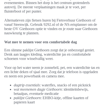
evenementen. Binnen het dorp is het centrum grotendeels
autovrij. De meeste verplaatsingen maak je te voet, per
fluisterboot of per punter.
Alternatieven zijn fietsen huren bij Fietsverhuur Giethoorn of
vanaf Steenwijk. Gebruik 9292.nl of de NS-reisplanner om de
beste OV Giethoorn optie te vinden en je route naar Giethoorn
nauwkeurig te plannen.
Wat mee te nemen voor een comfortabele dag
Een slimme paklijst Giethoorn zorgt dat je onbezorgd geniet.
Denk aan laagjes kleding, waterdichte jas en comfortabele
schoenen voor wisselvallig weer.
Voor op het water neem je zonnebril, pet, een waterdichte tas en
een lichte deken of sjaal mee. Zorg dat je telefoon is opgeladen
en neem een powerbank en camera mee.
dagtrip essentials
: waterfles, snacks of een picknick
wat meenemen dagje Giethoorn
: identiteitsbewijs,
betaalpas, eventuele medicatie
paklijst Giethoorn
: EHBO-kitje, offline kaarten of
papieren kaart