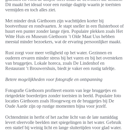
Dit maakt het ideaal voor een rustige dagtrip waarin je toeristen
vermijden en toch alles ziet.
Met minder druk Giethoorn zijn wachttijden korter bij
bootverhuur en rondvaarten. Je stapt sneller in een fluisterboot of
huurt een punter zonder lange rijen. Populaire plekken zoals Het
Witte Huis en Museum Giethoorn ’t Olde Maat Uus hebben
meestal minder bezoekers, wat de ervaring persoonlijker maakt.
Rust zorgt voor meer veiligheid op het water. Gezinnen en
ouderen ervaren minder stress bij het varen en bij het oversteken
van bruggetjes. Lokale horeca, zoals De Lindenhof en
Restaurant ’t Brouwershuis, biedt je vaker een rustig tafeltje.
Betere mogelijkheden voor fotografie en ontspanning
Fotografie Giethoorn profiteert enorm van lege bruggetjes en
rietgedekte boerderijen zonder toeristen in beeld. Populaire foto
locaties Giethoorn zoals Hoogeweg en de bruggetjes bij De
Oude Aarde zijn op rustige momenten bijna voor jezelf.
Ochtendmist in herfst of het zachte licht van de late namiddag
levert sfeervolle beelden met spiegelingen in het water. Gebruik
een statief bij weinig licht en lange sluitertijden voor glad water.