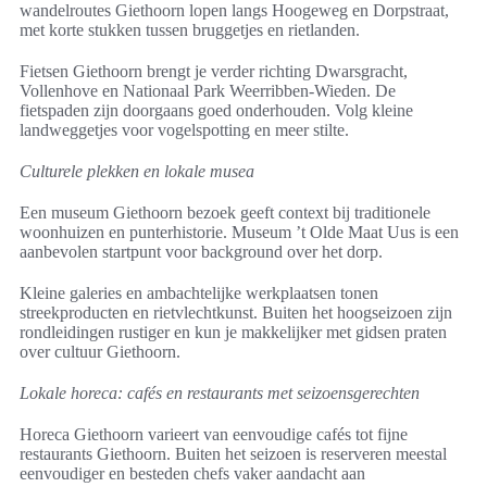
wandelroutes Giethoorn lopen langs Hoogeweg en Dorpstraat,
met korte stukken tussen bruggetjes en rietlanden.
Fietsen Giethoorn brengt je verder richting Dwarsgracht,
Vollenhove en Nationaal Park Weerribben-Wieden. De
fietspaden zijn doorgaans goed onderhouden. Volg kleine
landweggetjes voor vogelspotting en meer stilte.
Culturele plekken en lokale musea
Een museum Giethoorn bezoek geeft context bij traditionele
woonhuizen en punterhistorie. Museum ’t Olde Maat Uus is een
aanbevolen startpunt voor background over het dorp.
Kleine galeries en ambachtelijke werkplaatsen tonen
streekproducten en rietvlechtkunst. Buiten het hoogseizoen zijn
rondleidingen rustiger en kun je makkelijker met gidsen praten
over cultuur Giethoorn.
Lokale horeca: cafés en restaurants met seizoensgerechten
Horeca Giethoorn varieert van eenvoudige cafés tot fijne
restaurants Giethoorn. Buiten het seizoen is reserveren meestal
eenvoudiger en besteden chefs vaker aandacht aan