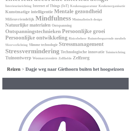
Internet of Things (IoT)
Interieurinrichting
Keukenorganisatie
Keukenapparatuur
Mentale gezondheid
Kunstmatige intelligentie
Mindfulness
Milieuvriendelijk
Minimalistisch design
Natuurlijke materialen
Ontspanning
Persoonlijke groei
Ontspanningstechnieken
Persoonlijke ontwikkeling
Risicobeheer
Ruimtebesparende meubels
Stressmanagement
Slimme technologie
Sfeerverlichting
Stressvermindering
Technologische innovatie
Tuininrichting
Tuinontwerp
Zelfzorg
Woonaccessoires
Zelfliefde
Reizen
>
Dagje weg naar Giethoorn buiten het hoogseizoen