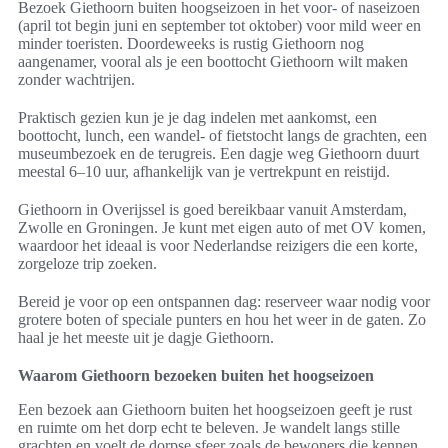
Bezoek Giethoorn buiten hoogseizoen in het voor- of naseizoen
(april tot begin juni en september tot oktober) voor mild weer en
minder toeristen. Doordeweeks is rustig Giethoorn nog
aangenamer, vooral als je een boottocht Giethoorn wilt maken
zonder wachtrijen.
Praktisch gezien kun je je dag indelen met aankomst, een
boottocht, lunch, een wandel- of fietstocht langs de grachten, een
museumbezoek en de terugreis. Een dagje weg Giethoorn duurt
meestal 6–10 uur, afhankelijk van je vertrekpunt en reistijd.
Giethoorn in Overijssel is goed bereikbaar vanuit Amsterdam,
Zwolle en Groningen. Je kunt met eigen auto of met OV komen,
waardoor het ideaal is voor Nederlandse reizigers die een korte,
zorgeloze trip zoeken.
Bereid je voor op een ontspannen dag: reserveer waar nodig voor
grotere boten of speciale punters en hou het weer in de gaten. Zo
haal je het meeste uit je dagje Giethoorn.
Waarom Giethoorn bezoeken buiten het hoogseizoen
Een bezoek aan Giethoorn buiten het hoogseizoen geeft je rust
en ruimte om het dorp echt te beleven. Je wandelt langs stille
grachten en voelt de dorpse sfeer zoals de bewoners die kennen.