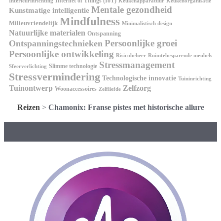
Internet of Things (IoT)
Interieurinrichting
Keukenorganisatie
Keukenapparatuur
Mentale gezondheid
Kunstmatige intelligentie
Mindfulness
Milieuvriendelijk
Minimalistisch design
Natuurlijke materialen
Ontspanning
Persoonlijke groei
Ontspanningstechnieken
Persoonlijke ontwikkeling
Risicobeheer
Ruimtebesparende meubels
Stressmanagement
Slimme technologie
Sfeerverlichting
Stressvermindering
Technologische innovatie
Tuininrichting
Tuinontwerp
Zelfzorg
Woonaccessoires
Zelfliefde
Reizen
>
Chamonix: Franse pistes met historische allure