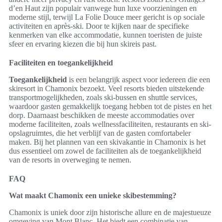
d’en Haut zijn populair vanwege hun luxe voorzieningen en
moderne stijl, terwijl La Folie Douce meer gericht is op sociale
activiteiten en après-ski. Door te kijken naar de specifieke
kenmerken van elke accommodatie, kunnen toeristen de juiste
sfeer en ervaring kiezen die bij hun skireis past.
Faciliteiten en toegankelijkheid
Toegankelijkheid
is een belangrijk aspect voor iedereen die een
skiresort in Chamonix bezoekt. Veel resorts bieden uitstekende
transportmogelijkheden, zoals ski-bussen en shuttle services,
waardoor gasten gemakkelijk toegang hebben tot de pistes en het
dorp. Daarnaast beschikken de meeste accommodaties over
moderne faciliteiten, zoals wellnessfaciliteiten, restaurants en ski-
opslagruimtes, die het verblijf van de gasten comfortabeler
maken. Bij het plannen van een skivakantie in Chamonix is het
dus essentieel om zowel de faciliteiten als de toegankelijkheid
van de resorts in overweging te nemen.
FAQ
Wat maakt Chamonix een unieke skibestemming?
Chamonix is uniek door zijn historische allure en de majestueuze
omgeving van Mont Blanc. Het biedt een combinatie van