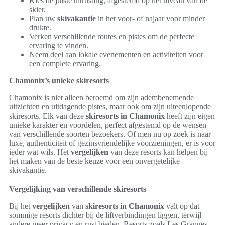
Kies de juiste uitrusting, afgestemd op het niveau van de
skier.
Plan uw
skivakantie
in het voor- of najaar voor minder
drukte.
Verken verschillende routes en pistes om de perfecte
ervaring te vinden.
Neem deel aan lokale evenementen en activiteiten voor
een complete ervaring.
Chamonix’s unieke skiresorts
Chamonix is niet alleen beroemd om zijn adembenemende
uitzichten en uitdagende pistes, maar ook om zijn uiteenlopende
skiresorts. Elk van deze
skiresorts in Chamonix
heeft zijn eigen
unieke karakter en voordelen, perfect afgestemd op de wensen
van verschillende soorten bezoekers. Of men nu op zoek is naar
luxe, authenticiteit of gezinsvriendelijke voorzieningen, er is voor
ieder wat wils. Het
vergelijken
van deze resorts kan helpen bij
het maken van de beste keuze voor een onvergetelijke
skivakantie.
Vergelijking van verschillende skiresorts
Bij het
vergelijken
van
skiresorts in Chamonix
valt op dat
sommige resorts dichter bij de liftverbindingen liggen, terwijl
andere meer privacy en rust bieden. Resorts zoals Les Granges