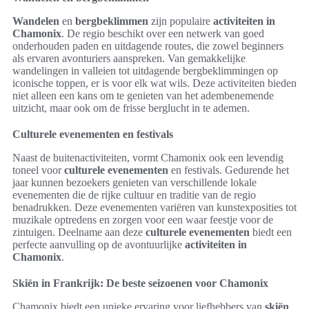
Wandelen
en
bergbeklimmen
zijn populaire
activiteiten in
Chamonix
. De regio beschikt over een netwerk van goed
onderhouden paden en uitdagende routes, die zowel beginners
als ervaren avonturiers aanspreken. Van gemakkelijke
wandelingen in valleien tot uitdagende bergbeklimmingen op
iconische toppen, er is voor elk wat wils. Deze activiteiten bieden
niet alleen een kans om te genieten van het adembenemende
uitzicht, maar ook om de frisse berglucht in te ademen.
Culturele evenementen en festivals
Naast de buitenactiviteiten, vormt Chamonix ook een levendig
toneel voor
culturele evenementen
en festivals. Gedurende het
jaar kunnen bezoekers genieten van verschillende lokale
evenementen die de rijke cultuur en traditie van de regio
benadrukken. Deze evenementen variëren van kunstexposities tot
muzikale optredens en zorgen voor een waar feestje voor de
zintuigen. Deelname aan deze
culturele evenementen
biedt een
perfecte aanvulling op de avontuurlijke
activiteiten in
Chamonix
.
Skiën in Frankrijk: De beste seizoenen voor Chamonix
Chamonix biedt een unieke ervaring voor liefhebbers van
skiën