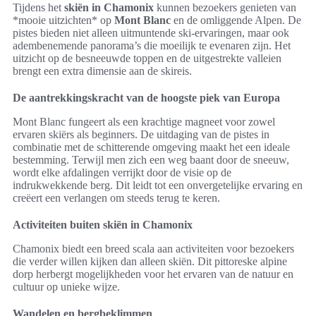
Tijdens het
skiën in Chamonix
kunnen bezoekers genieten van
*mooie uitzichten* op
Mont Blanc
en de omliggende Alpen. De
pistes bieden niet alleen uitmuntende ski-ervaringen, maar ook
adembenemende panorama’s die moeilijk te evenaren zijn. Het
uitzicht op de besneeuwde toppen en de uitgestrekte valleien
brengt een extra dimensie aan de skireis.
De aantrekkingskracht van de hoogste piek van Europa
Mont Blanc fungeert als een krachtige magneet voor zowel
ervaren skiërs als beginners. De uitdaging van de pistes in
combinatie met de schitterende omgeving maakt het een ideale
bestemming. Terwijl men zich een weg baant door de sneeuw,
wordt elke afdalingen verrijkt door de visie op de
indrukwekkende berg. Dit leidt tot een onvergetelijke ervaring en
creëert een verlangen om steeds terug te keren.
Activiteiten buiten skiën in Chamonix
Chamonix biedt een breed scala aan activiteiten voor bezoekers
die verder willen kijken dan alleen skiën. Dit pittoreske alpine
dorp herbergt mogelijkheden voor het ervaren van de natuur en
cultuur op unieke wijze.
Wandelen en bergbeklimmen