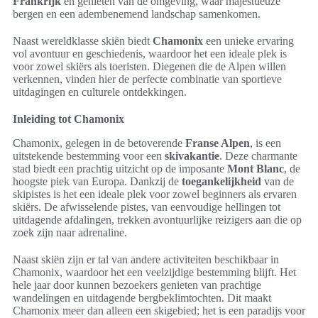
Frankrijk
en genieten van de omgeving, waar majestueuze
bergen en een adembenemend landschap samenkomen.
Naast wereldklasse skiën biedt
Chamonix
een unieke ervaring
vol avontuur en geschiedenis, waardoor het een ideale plek is
voor zowel skiërs als toeristen. Diegenen die de Alpen willen
verkennen, vinden hier de perfecte combinatie van sportieve
uitdagingen en culturele ontdekkingen.
Inleiding tot Chamonix
Chamonix, gelegen in de betoverende
Franse Alpen
, is een
uitstekende bestemming voor een
skivakantie
. Deze charmante
stad biedt een prachtig uitzicht op de imposante
Mont Blanc
, de
hoogste piek van Europa. Dankzij de
toegankelijkheid
van de
skipistes is het een ideale plek voor zowel beginners als ervaren
skiërs. De afwisselende pistes, van eenvoudige hellingen tot
uitdagende afdalingen, trekken avontuurlijke reizigers aan die op
zoek zijn naar adrenaline.
Naast skiën zijn er tal van andere activiteiten beschikbaar in
Chamonix, waardoor het een veelzijdige bestemming blijft. Het
hele jaar door kunnen bezoekers genieten van prachtige
wandelingen en uitdagende bergbeklimtochten. Dit maakt
Chamonix meer dan alleen een skigebied; het is een paradijs voor