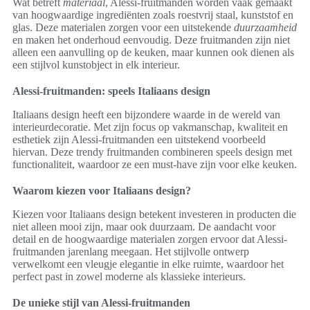
Wat betreft
materiaal
, Alessi-fruitmanden worden vaak gemaakt
van hoogwaardige ingrediënten zoals roestvrij staal, kunststof en
glas. Deze materialen zorgen voor een uitstekende
duurzaamheid
en maken het onderhoud eenvoudig. Deze fruitmanden zijn niet
alleen een aanvulling op de keuken, maar kunnen ook dienen als
een stijlvol kunstobject in elk interieur.
Alessi-fruitmanden: speels Italiaans design
Italiaans design heeft een bijzondere waarde in de wereld van
interieurdecoratie. Met zijn focus op vakmanschap, kwaliteit en
esthetiek zijn Alessi-fruitmanden een uitstekend voorbeeld
hiervan. Deze trendy fruitmanden combineren speels design met
functionaliteit, waardoor ze een must-have zijn voor elke keuken.
Waarom kiezen voor Italiaans design?
Kiezen voor Italiaans design betekent investeren in producten die
niet alleen mooi zijn, maar ook duurzaam. De aandacht voor
detail en de hoogwaardige materialen zorgen ervoor dat Alessi-
fruitmanden jarenlang meegaan. Het stijlvolle ontwerp
verwelkomt een vleugje elegantie in elke ruimte, waardoor het
perfect past in zowel moderne als klassieke interieurs.
De unieke stijl van Alessi-fruitmanden