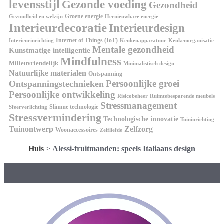
levensstijl
Gezonde voeding
Gezondheid
Groene energie
Gezondheid en welzijn
Hernieuwbare energie
Interieurdecoratie
Interieurdesign
Internet of Things (IoT)
Interieurinrichting
Keukenorganisatie
Keukenapparatuur
Mentale gezondheid
Kunstmatige intelligentie
Mindfulness
Milieuvriendelijk
Minimalistisch design
Natuurlijke materialen
Ontspanning
Persoonlijke groei
Ontspanningstechnieken
Persoonlijke ontwikkeling
Risicobeheer
Ruimtebesparende meubels
Stressmanagement
Slimme technologie
Sfeerverlichting
Stressvermindering
Technologische innovatie
Tuininrichting
Tuinontwerp
Zelfzorg
Woonaccessoires
Zelfliefde
Huis
>
Alessi-fruitmanden: speels Italiaans design