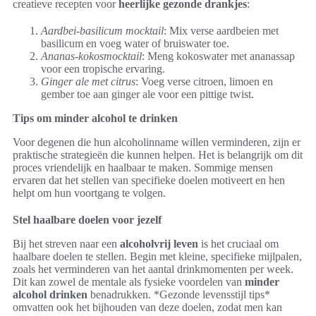
creatieve recepten voor
heerlijke gezonde drankjes
:
Aardbei-basilicum mocktail
: Mix verse aardbeien met
basilicum en voeg water of bruiswater toe.
Ananas-kokosmocktail
: Meng kokoswater met ananassap
voor een tropische ervaring.
Ginger ale met citrus
: Voeg verse citroen, limoen en
gember toe aan ginger ale voor een pittige twist.
Tips om minder alcohol te drinken
Voor degenen die hun alcoholinname willen verminderen, zijn er
praktische strategieën die kunnen helpen. Het is belangrijk om dit
proces vriendelijk en haalbaar te maken. Sommige mensen
ervaren dat het stellen van specifieke doelen motiveert en hen
helpt om hun voortgang te volgen.
Stel haalbare doelen voor jezelf
Bij het streven naar een
alcoholvrij leven
is het cruciaal om
haalbare doelen te stellen. Begin met kleine, specifieke mijlpalen,
zoals het verminderen van het aantal drinkmomenten per week.
Dit kan zowel de mentale als fysieke voordelen van
minder
alcohol drinken
benadrukken. *Gezonde levensstijl tips*
omvatten ook het bijhouden van deze doelen, zodat men kan