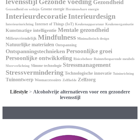
levensstijl
Gezonde voeding
Gezondheid
Groene energie
Gezondheid en welzijn
Hernieuwbare energie
Interieurdecoratie
Interieurdesign
Internet of Things (IoT)
Interieurinrichting
Keukenorganisatie
Keukenapparatuur
Mentale gezondheid
Kunstmatige intelligentie
Mindfulness
Milieuvriendelijk
Minimalistisch design
Natuurlijke materialen
Ontspanning
Persoonlijke groei
Ontspanningstechnieken
Persoonlijke ontwikkeling
Risicobeheer
Ruimtebesparende meubels
Stressmanagement
Slimme technologie
Sfeerverlichting
Stressvermindering
Technologische innovatie
Tuininrichting
Tuinontwerp
Zelfzorg
Woonaccessoires
Zelfliefde
Lifestyle
>
Alcoholvrije alternatieven voor een gezondere
levensstijl